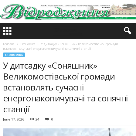
Головна
Економіка
У дитсадку «Соняшник» Великомостівської громади
встановлять сучасні енергонакопичувачі та сонячні станції
ЕКОНОМІКА
У дитсадку «Соняшник»
Великомостівської громади
встановлять сучасні
енергонакопичувачі та сонячні
станції
June 17, 2026
24
0