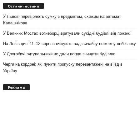
Останні новини
У Львові перевіряють сумку з предметом, схожим на автомат
Калашнікова
У Великих Мостах вогнеборці врятували сусідні будівлі від пожежі
На Львівщині 11–12 серпня очікують надзвичайну пожежну небезпеку
У Дрогобичі рятувальники не дали вогню знищити будівлю
Черги на кордоні: які пункти пропуску перевантажені на вʼїзд в
Україну
Реклама