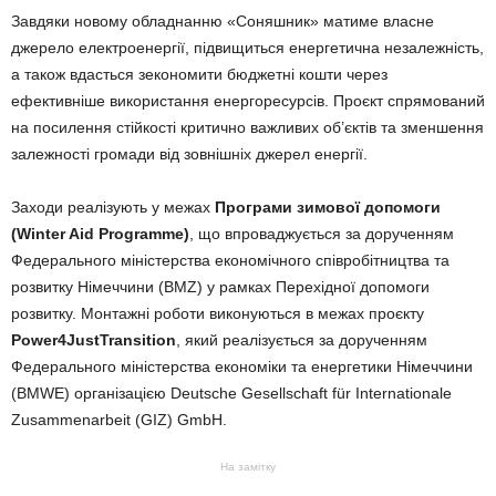
Завдяки новому обладнанню «Соняшник» матиме власне
джерело електроенергії, підвищиться енергетична незалежність,
а також вдасться зекономити бюджетні кошти через
ефективніше використання енергоресурсів. Проєкт спрямований
на посилення стійкості критично важливих об’єктів та зменшення
залежності громади від зовнішніх джерел енергії.
Заходи реалізують у межах
Програми зимової допомоги
(Winter Aid Programme)
, що впроваджується за дорученням
Федерального міністерства економічного співробітництва та
розвитку Німеччини (BMZ) у рамках Перехідної допомоги
розвитку. Монтажні роботи виконуються в межах проєкту
Power4JustTransition
, який реалізується за дорученням
Федерального міністерства економіки та енергетики Німеччини
(BMWE) організацією Deutsche Gesellschaft für Internationale
Zusammenarbeit (GIZ) GmbH.
На замітку