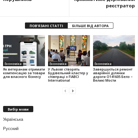
реєстратор
ПОВ'ЯЗАНІ СТАТТІ
БІЛЬШЕ ВІД АВТОРА
Економіка
Економіка
Економіка
Як ветеранам отримати
У Львові створять
Завершується ремонт
компенсацію за товари
Будівельний кластер у
аварійної ділянки
для власного бізнесу
співпраці з FIABCI
дороги О141605 Белз –
International
Великі Мости
Вибір мови
Українська
Русский