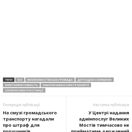
ТЕГИ
GIZ
ВЕЛИКОМОСТІВСЬКА ГРОМАДА
ДИТСАДОК СОНЯШНИК
ЕНЕРГОЕФЕКТИВНІСТЬ
НАКОПИЧУВАЧІ ЕЛЕКТРОЕНЕРГІЇ
СОНЯЧНІ ЕЛЕКТРОСТАНЦІЇ
Попередні публікації
Наступна публікація
На смузі громадського
У Центрі надання
транспорту нагадали
адмінпослуг Великих
про штраф для
Мостів тимчасово не
порушників
прийматиме державний