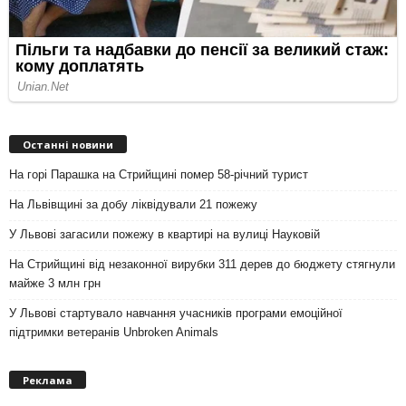
Останні новини
На горі Парашка на Стрийщині помер 58-річний турист
На Львівщині за добу ліквідували 21 пожежу
У Львові загасили пожежу в квартирі на вулиці Науковій
На Стрийщині від незаконної вирубки 311 дерев до бюджету стягнули
майже 3 млн грн
У Львові стартувало навчання учасників програми емоційної
підтримки ветеранів Unbroken Animals
Реклама