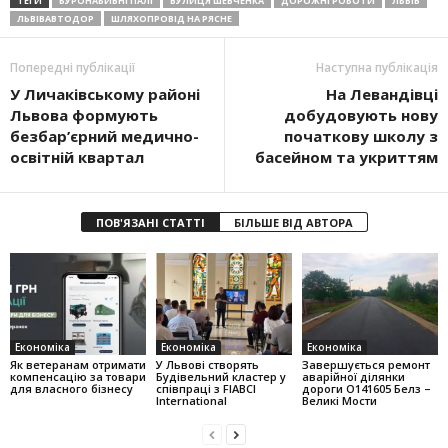
ТЕГИ
БУРОНАБИВНІ ПАЛІ
ВУЛИЦЯ ШЕВЧЕНКА
ДОРОЖНІ РОБОТИ
ЛЬВІВ
ЛЬВІВАВТОДОР
ШЛЯХОПРОВІД НА РЯСНЕ
Попередні публікації
Наступна публікація
У Личаківському районі
На Левандівці
Львова формують
добудовують нову
безбар’єрний медично-
початкову школу з
освітній квартал
басейном та укриттям
ПОВ'ЯЗАНІ СТАТТІ
БІЛЬШЕ ВІД АВТОРА
Економіка
Економіка
Економіка
Як ветеранам отримати
У Львові створять
Завершується ремонт
компенсацію за товари
Будівельний кластер у
аварійної ділянки
для власного бізнесу
співпраці з FIABCI
дороги О141605 Белз –
International
Великі Мости