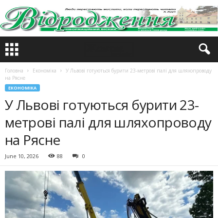
Головна
Економіка
У Львові готуються бурити 23-метрові палі для шляхопроводу
на Рясне
ЕКОНОМІКА
У Львові готуються бурити 23-
метрові палі для шляхопроводу
на Рясне
June 10, 2026
88
0