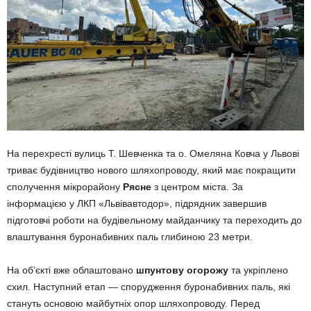
На перехресті вулиць Т. Шевченка та о. Омеляна Ковча у Львові
триває будівництво нового шляхопроводу, який має покращити
сполучення мікрорайону
Рясне
з центром міста. За
інформацією у ЛКП «Львівавтодор», підрядник завершив
підготовчі роботи на будівельному майданчику та переходить до
влаштування буронабивних паль глибиною 23 метри.
На об’єкті вже облаштовано
шпунтову огорожу
та укріплено
схил. Наступний етап — спорудження буронабивних паль, які
стануть основою майбутніх опор шляхопроводу. Перед