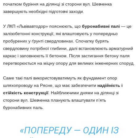
початком буріння на ділянці зі сторони вул. Шевченка
завершують необхідні підготовчі заходи.
У ЛКП «Львівавтодор» пояснюють, що
буронабивні палі
— це
залізобетонні конструкції, які влаштовують у попередньо
пробурених у ґрунті свердловинах. Спочатку бурять
свердловину потрібної глибини, далі встановлюють арматурний
каркас і заповнюють її бетоном. Після застигання бетону паля
перетворюється на міцну опору для великих інженерних споруд.
Саме такі палі використовуватимуть як фундамент опор
шляхопроводу на Рясне, що має забезпечити
надійність і
стійкість конструкції
. Найближчими днями на ділянці зі
сторони вул. Шевченка планують влаштувати п’ять
буронабивних паль.
«ПОПЕРЕДУ — ОДИН ІЗ