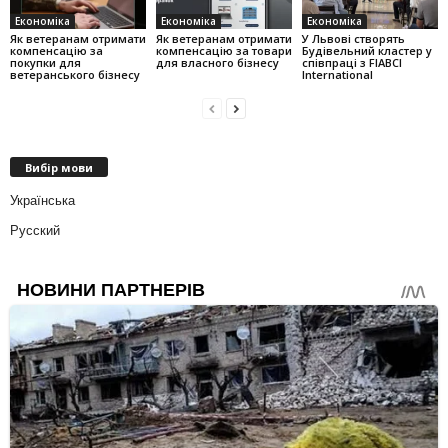
Економіка
Економіка
Економіка
Як ветеранам отримати
Як ветеранам отримати
У Львові створять
компенсацію за
компенсацію за товари
Будівельний кластер у
покупки для
для власного бізнесу
співпраці з FIABCI
ветеранського бізнесу
International
Вибір мови
Українська
Русский