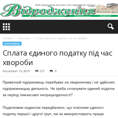
Головна
Економіка
Сплата єдиного податку під час хвороби
ЕКОНОМІКА
Сплата єдиного податку під час
хвороби
December 15, 2015
271
0
Приватний підприємець перебуває на лікарняному і не здійснює
підприємницьку діяльність. Чи треба сплачувати єдиний податок
за період тимчасової непрацездатності?
Податковим кодексом передбачено, що платники єдиного
податку першої і другої груп, які не використовують працю