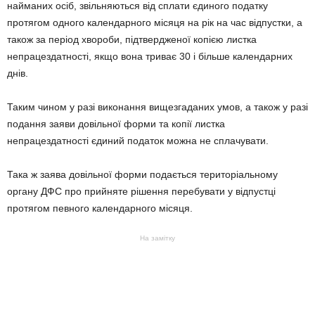
найманих осіб, звільняються від сплати єдиного податку
протягом одного календарного місяця на рік на час відпустки, а
також за період хвороби, підтвердженої копією листка
непрацездатності, якщо вона триває 30 і більше календарних
днів.
Таким чином у разі виконання вищезгаданих умов, а також у разі
подання заяви довільної форми та копії листка
непрацездатності єдиний податок можна не сплачувати.
Така ж заява довільної форми подається територіальному
органу ДФС про прийняте рішення перебувати у відпустці
протягом певного календарного місяця.
На замітку