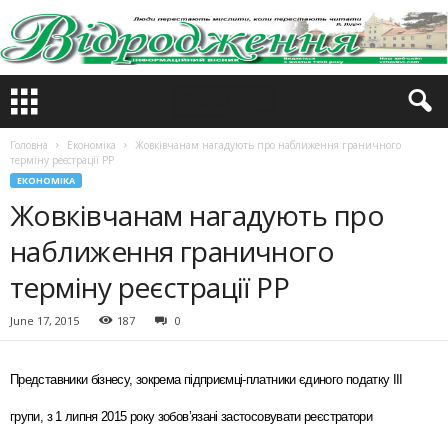
Головна
Економіка
Жовківчанам нагадують про наближення граничного
терміну реєстрації РР
ЕКОНОМІКА
Жовківчанам нагадують про
наближення граничного
терміну реєстрації РР
June 17, 2015
187
0
Представники бізнесу, зокрема підприємці-платники єдиного податку ІІІ
групи, з 1 липня 2015 року зобов’язані застосовувати реєстратори