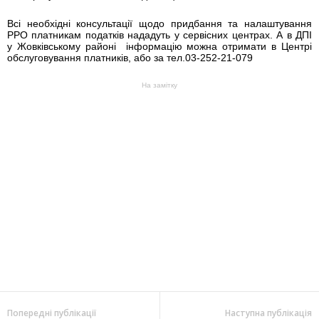
В
сі необхідні консультації щодо придбання та налаштування
РРО платникам податків нададуть у сервісних центрах. А в ДПІ
у
Жовківському районі
інформацію можна отримати в Центрі
обслуговування платників, або за тел.
03-252-21-079
На замітку
Попередні публікації
Наступна публікація