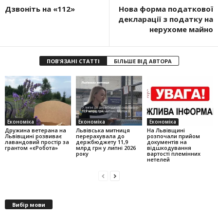
Дзвоніть на «112»
Нова форма податкової
декларації з податку на
нерухоме майно
ПОВ'ЯЗАНІ СТАТТІ
БІЛЬШЕ ВІД АВТОРА
Економіка
Економіка
Економіка
Дружина ветерана на
Львівська митниця
На Львівщині
Львівщині розвиває
перерахувала до
розпочали прийом
лавандовий простір за
держбюджету 11,9
документів на
грантом «єРобота»
млрд грн у липні 2026
відшкодування
року
вартості племінних
нетелей
Вибір мови