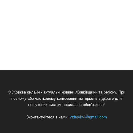
© Жовква онлайн - актуальні новини Жовківщини та регіону. При
повному або частковому копіювання матеріалів відкрите для
пошукових систем посилання обов'язкове!
Зконтактуйтеся з нами:
vzhovkvi@gmail.com