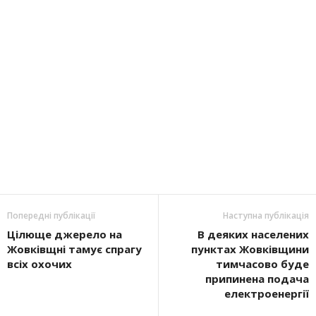
Попередні публікації
Наступна публікація
Цілюще джерело на
В деяких населених
Жовківщні тамує спрагу
пунктах Жовківщини
всіх охочих
тимчасово буде
припинена подача
електроенергії