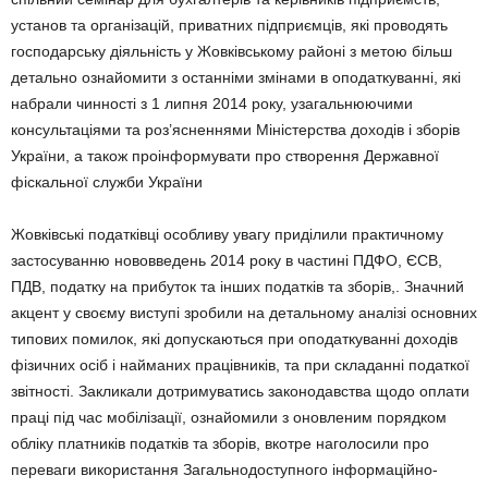
установ та організацій, приватних підприємців, які проводять
господарську діяльність у Жовківському районі з метою більш
детально ознайомити з останніми змінами в оподаткуванні, які
набрали чинності з 1 липня 2014 року, узагальнюючими
консультаціями та роз’ясненнями Міністерства доходів і зборів
України, а також проінформувати про створення Державної
фіскальної служби України
Жовківські податківці особливу увагу приділили практичному
застосуванню нововведень 2014 року в частині ПДФО, ЄСВ,
ПДВ, податку на прибуток та інших податків та зборів,. Значний
акцент у своєму виступі зробили на детальному аналізі основних
типових помилок, які допускаються при оподаткуванні доходів
фізичних осіб і найманих працівників, та при складанні податкої
звітності. Закликали дотримуватись законодавства щодо оплати
праці під час мобілізації, ознайомили з оновленим порядком
обліку платників податків та зборів, вкотре наголосили про
переваги використання Загальнодоступного інформаційно-