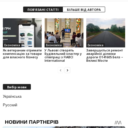
ПОВ'ЯЗАНІ СТАТТІ
БІЛЬШЕ ВІД АВТОРА
Економіка
Економіка
Економіка
Як ветеранам отримати
У Львові створять
Завершується ремонт
компенсацію за товари
Будівельний кластер у
аварійної ділянки
для власного бізнесу
співпраці з FIABCI
дороги О141605 Белз –
International
Великі Мости
Вибір мови
Українська
Русский