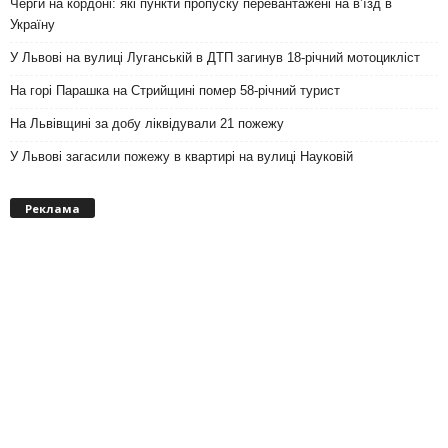
Черги на кордоні: які пункти пропуску перевантажені на вʼїзд в
Україну
У Львові на вулиці Луганській в ДТП загинув 18-річний мотоцикліст
На горі Парашка на Стрийщині помер 58-річний турист
На Львівщині за добу ліквідували 21 пожежу
У Львові загасили пожежу в квартирі на вулиці Науковій
Реклама