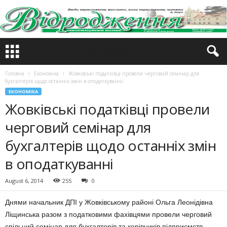
Головна
Економіка
Жовківські податківці провели черговий семінар для
бухгалтерів щодо останніх змін в оподаткуванні
ЕКОНОМІКА
Жовківські податківці провели
черговий семінар для
бухгалтерів щодо останніх змін
в оподаткуванні
August 6, 2014
255
0
Днями начальник ДПІ у Жовківському районі Ольга Леонідівна
Ліщинська разом з податковими фахівцями провели черговий
спільний семінар для бухгалтерів та керівників підприємств,