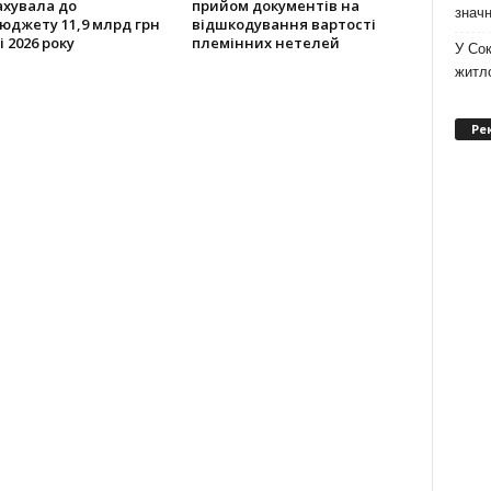
ахувала до
прийом документів на
значн
юджету 11,9 млрд грн
відшкодування вартості
і 2026 року
племінних нетелей
У Сок
житло
Ре