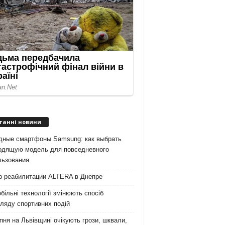
танні новини
дные смартфоны Samsung: как выбрать
одящую модель для повседневного
льзования
р реабилитации ALTERA в Днепре
більні технології змінюють спосіб
ляду спортивних подій
пня на Львівщині очікують грози, шквали,