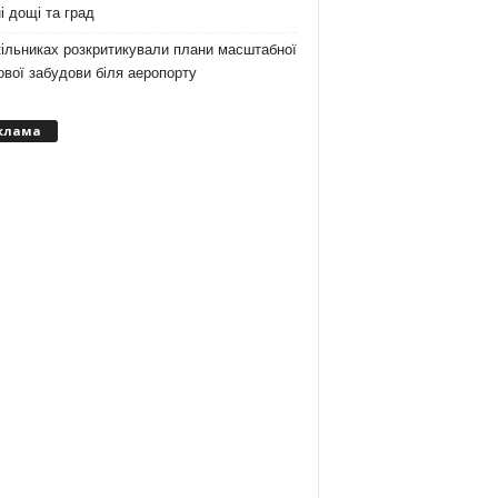
і дощі та град
ільниках розкритикували плани масштабної
вої забудови біля аеропорту
клама