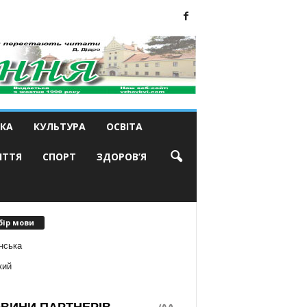
КА
КУЛЬТУРА
ОСВІТА
ИТТЯ
СПОРТ
ЗДОРОВ’Я
бір мови
нська
кий