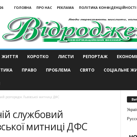
26
ГОЛОВНА
ПРО НАС
РЕКЛАМА
ПОЛІТИКА КОНФІДЕНЦІЙНОСТІ
ЖИТТЯ
КОРОТКО
ЛИСТИ
РЕПОРТАЖ
ЕКОНОМІ
ІТИКА
ПРАВО
ПРОБЛЕМА
СВЯТО
СОЦІАЛЬНЕ Ж
И
ий розпорядок Львівської митниці ДФС
Ви
Украї
ній службовий
Русс
вської митниці ДФС