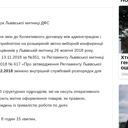
ок Львівської митниці ДФС
я змін до Колективного договору між адміністрацією і
 прийнятою на розширеній звітно-виборній конференції
цівників у Львівській митниці 26 жовтня 2018 року,
і 13.11.2018 за №351, та Регламенту Львівської митниці
2018 № 617 «Про затвердження Регламенту Львівської
12.2018
змінено внутрішній службовий розпорядок для
б структурних підрозділів, які не несуть оперативного
юють митне оформлення товарів, як правило,
ждень із тривалістю роботи по днях:
о 8 годин 15 хвилин,