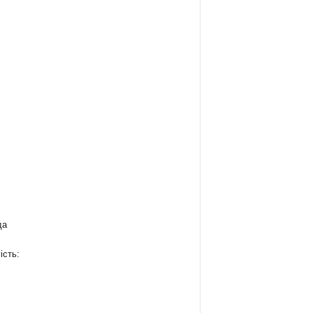
да
ість:
: