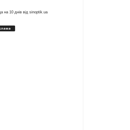
а на 10 днів від
sinoptik.ua
клама