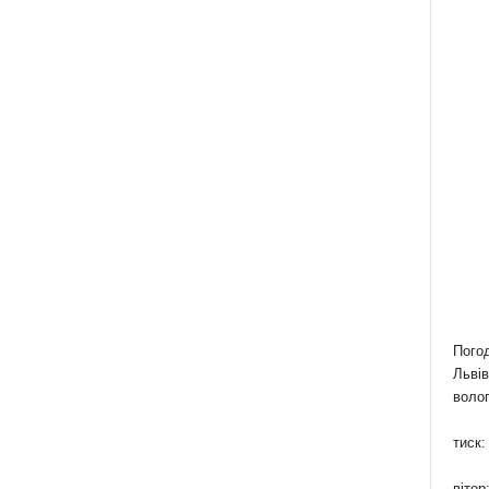
Пого
Львів
волог
тиск:
вітер