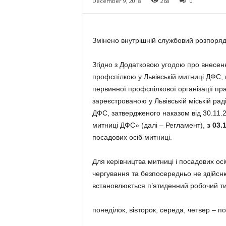
December 9, 2018
268
0
Змінено внутрішній службовий розпоряд
Згідно з Додатковою угодою про внесенн
профспілкою у Львівській митниці ДФС,
первинної профспілкової організації пра
зареєстрованою у Львівській міській рад
ДФС, затвердженого наказом від 30.11.
митниці ДФС» (далі – Регламент),
з 03.
посадових осіб митниці.
Для керівництва митниці і посадових осі
чергування та безпосередньо не здійсн
встановлюється п’ятиденний робочий ти
понеділок, вівторок, середа, четвер – п