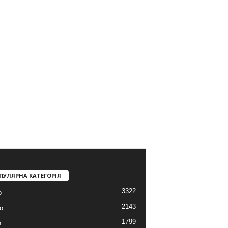
ПУЛЯРНА КАТЕГОРІЯ
3322
о
2143
о
1799
и