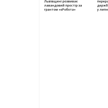
Львівщині розвиває
перер
лавандовий простір за
держб
грантом «єРобота»
у липн