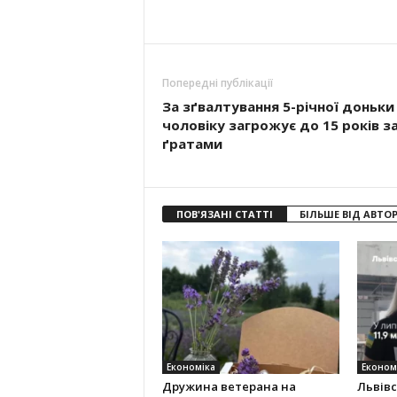
Попередні публікації
За зґвалтування 5-річної доньки
чоловіку загрожує до 15 років з
ґратами
ПОВ'ЯЗАНІ СТАТТІ
БІЛЬШЕ ВІД АВТО
Економіка
Економ
Дружина ветерана на
Львів