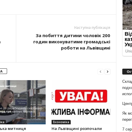
Наступна публікація
За побиття дитини чоловік 200
а
годин виконуватиме громадські
роботи на Львівщині
РА
Ос
Скла
подх
испо
Цент
Як мо
перег
іка
Економіка
ська митниця
На Львівщині розпочали
7 сер