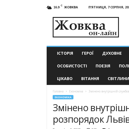
C
ЖОВКВА
П’ЯТНИЦЯ, 7 СЕРПНЯ, 20
16.9
Жовква
он-
лайн
–
актуальні
новини
ІСТОРІЯ
ГЕРОЇ
ДУХОВНЕ
ОСОБИСТОСТІ
ПОЕЗІЯ
ПОЛ
ЦІКАВО
ВІТАННЯ
СВІТЛИН
Головна
Економіка
Змінено внутрішній службов
ЕКОНОМІКА
Змінено внутріш
розпорядок Льві