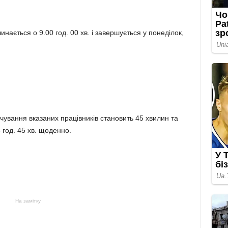
инається о 9.00 год. 00 хв. і завершується у понеділок,
рчування вказаних працівників становить 45 хвилин та
3 год. 45 хв. щоденно.
На замітку