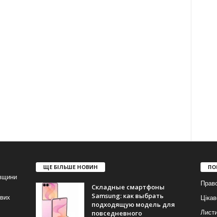
ЩЕ БІЛЬШЕ НОВИН
ПО
івщини
Прав
Складные смартфоны
Samsung: как выбрать
ових
Цікав
подходящую модель для
повседневного
Лист