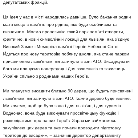
депутатських фракцій.
Ця ідея у нас в місті народилась давніше. Було бажання родин
мати місце в пам’ять про рідних, яке буде особливим та
визначним. Маємо пропозицію такий парк пам’яті створити,
фактично, в новій символічній локації для львів’ян, яка з’єднує
Високий Замок і Меморіал пам’яті Героїв Небесної Сотні.
Йдеться про нову територію поблизу школи, яка стане парком,
присвяченим львів’янам, які загинули в зоні АТО. Висаджувати
його ми плануємо напередодні Дня захисників та захисниць
України спільно з родинами наших Героїв.
Ми плануємо висадити близько 90 дерев, що будуть присвячені
львів’янам, які загинули в зоні АТО. Кожне дерево буде іменне.
Ми хочемо, щоб це була зона і для львів’ян, і для туристів.
Водночас, вона буде виконувати просвітницьку функцію і
розповідатиме про наших Героїв. Зараз ми займаємось
закупівлею цих дерев та вже почали проводити підготовку
території до висадки», – зазначив директор департаменту