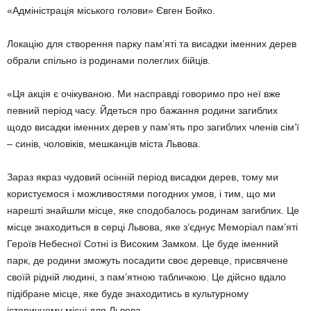
«Адміністрація міського голови» Євген Бойко.
Локацію для створення парку пам’яті та висадки іменних дерев
обрали спільно із родинами полеглих бійців.
«Ця акція є очікуваною. Ми насправді говоримо про неї вже
певний період часу. Йдеться про бажання родини загиблих
щодо висадки іменних дерев у пам’ять про загиблих членів сім’ї
– синів, чоловіків, мешканців міста Львова.
Зараз якраз чудовий осінній період висадки дерев, тому ми
користуємося і можливостями погодних умов, і тим, що ми
нарешті знайшли місце, яке сподобалось родинам загиблих. Це
місце знаходиться в серці Львова, яке з’єднує Меморіал пам’яті
Героїв Небесної Сотні із Високим Замком. Це буде іменний
парк, де родини зможуть посадити своє деревце, присвячене
своїй рідній людині, з пам’ятною табличкою. Це дійсно вдало
підібране місце, яке буде знаходитись в культурному
історичному місці для Львова.