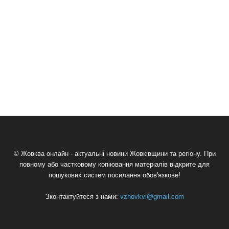
© Жовква онлайн - актуальні новини Жовківщини та регіону. При
повному або частковому копіювання матеріалів відкрите для
пошукових систем посилання обов'язкове!
Зконтактуйтеся з нами:
vzhovkvi@gmail.com