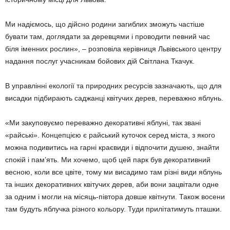
Ми надіємось, що дійсно родини загиблих зможуть частіше
бувати там, доглядати за деревцями і проводити певний час
біля іменних рослин», – розповіла керівниця Львівського центру
надання послуг учасникам бойових дій Світлана Ткачук.
В управлінні екології та природних ресурсів зазначають, що для
висадки підбирають саджанці квітучих дерев, переважно яблунь.
«Ми закуповуємо переважно декоративні яблуні, так звані
«райські». Концепцією є райський куточок серед міста, з якого
можна подивитись на гарні краєвиди і відпочити душею, знайти
спокій і пам’ять. Ми хочемо, щоб цей парк був декоративний
весною, коли все цвіте, тому ми висадимо там різні види яблунь
та інших декоративних квітучих дерев, аби вони зацвітали одне
за одним і могли на місяць-півтора довше квітнути. Також восени
там будуть яблучка різного кольору. Туди прилітатимуть пташки.