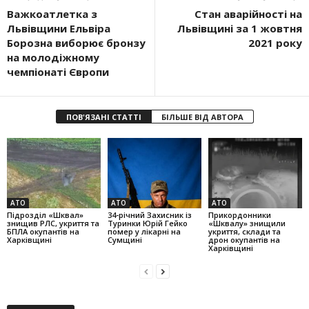
Важкоатлетка з
Стан аварійності на
Львівщини Ельвіра
Львівщині за 1 жовтня
Борозна виборює бронзу
2021 року
на молодіжному
чемпіонаті Європи
ПОВ'ЯЗАНІ СТАТТІ
БІЛЬШЕ ВІД АВТОРА
АТО
АТО
АТО
Підрозділ «Шквал»
34-річний Захисник із
Прикордонники
знищив РЛС, укриття та
Туринки Юрій Гейко
«Шквалу» знищили
БПЛА окупантів на
помер у лікарні на
укриття, склади та
Харківщині
Сумщині
дрон окупантів на
Харківщині