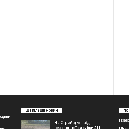
ЩЕ БІЛЬШЕ НОВИН
ПО
івщини
Прав
На Стрийщині від
незаконної вирубки 311
ових
Цікав