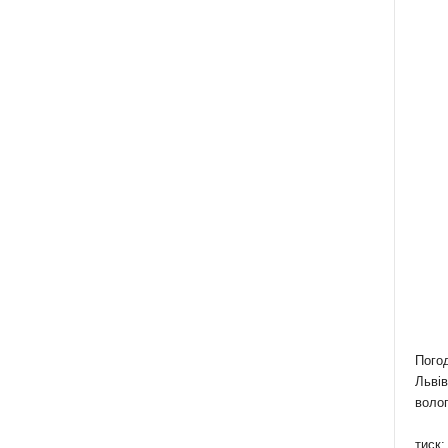
Пого
Львів
волог
тиск: