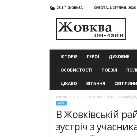
C
ЖОВКВА
СУБОТА, 8 СЕРПНЯ, 2026
25.1
Жовква
он-
лайн
–
актуальні
новини
ІСТОРІЯ
ГЕРОЇ
ДУХОВНЕ
ОСОБИСТОСТІ
ПОЕЗІЯ
ПОЛ
ЦІКАВО
ВІТАННЯ
СВІТЛИН
Головна
АТО
В Жовківській районній радй відб
АТО
В Жовківській ра
зустріч з учасни