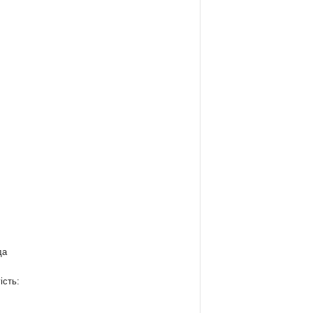
да
ість: