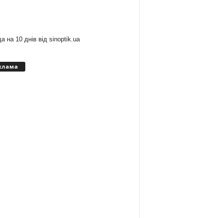
:
а на 10 днів від
sinoptik.ua
клама