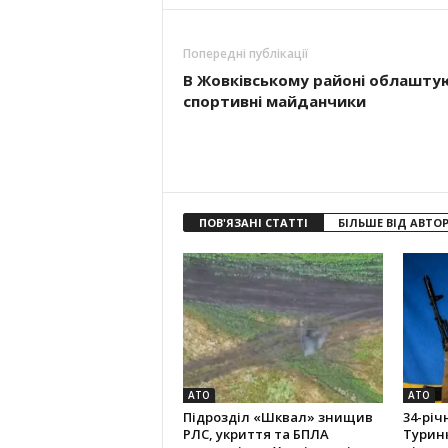
Попередні публікації
В Жовківському районі облашту
спортивні майданчики
ПОВ'ЯЗАНІ СТАТТІ
БІЛЬШЕ ВІД АВТО
АТО
АТО
Підрозділ «Шквал» знищив
34-річ
РЛС, укриття та БПЛА
Туринк