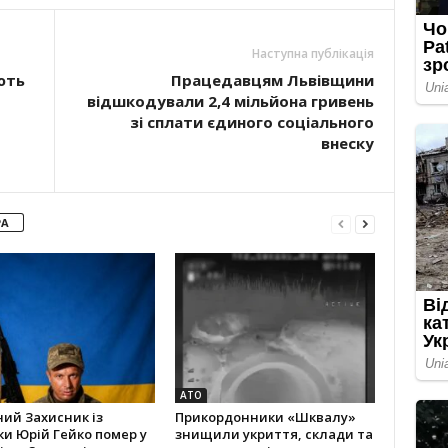
Наступна публікація
ють
Працедавцям Львівщини
відшкодували 2,4 мільйона гривень
зі сплати єдиного соціального
внеску
РА
АТО
ний Захисник із
Прикордонники «Шквалу»
и Юрій Гейко помер у
знищили укриття, склади та