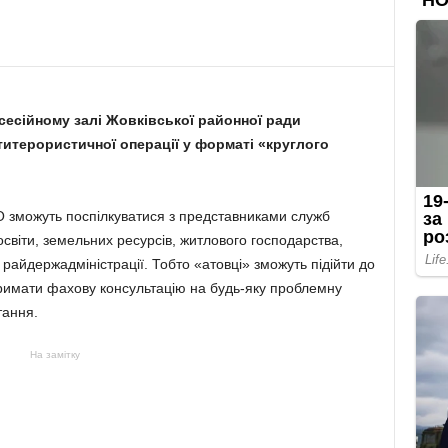
в сесійному залі Жовківської районної ради
титерористичної операції у форматі «круглого
ТО зможуть поспілкуватися з представниками служб
освіти, земельних ресурсів, житлового господарства,
 райдержадміністрації. Тобто «атовці» зможуть підійти до
тримати фахову консультацію на будь-яку проблемну
тання.
На замітку