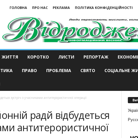
ГОЛОВНА
ПРО НАС
РЕКЛАМА
ПОЛІТИКА КОНФІДЕНЦІЙНОСТІ
ЖИТТЯ
КОРОТКО
ЛИСТИ
РЕПОРТАЖ
ЕКОНОМІ
ІТИКА
ПРАВО
ПРОБЛЕМА
СВЯТО
СОЦІАЛЬНЕ Ж
И
удеться зустріч з учасниками антитерористичної операції
Ви
Украї
йонній радй відбудеться
Русс
ками антитерористичної