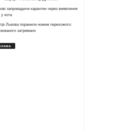
ові запровадили карантин через виявлення
 у кота
трі Львова поранили ножем перехожого:
зрюваного затримано
клама