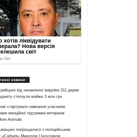
танні новини
рийщині від незаконної вирубки 311 дерев
юджету стягнули майже 3 млн грн
ові стартувало навчання учасників
ами емоційної підтримки ветеранів
ken Animals
ьвівщині попрощалися з поліцейським
у «Сафарі» Миколою Цидуляком