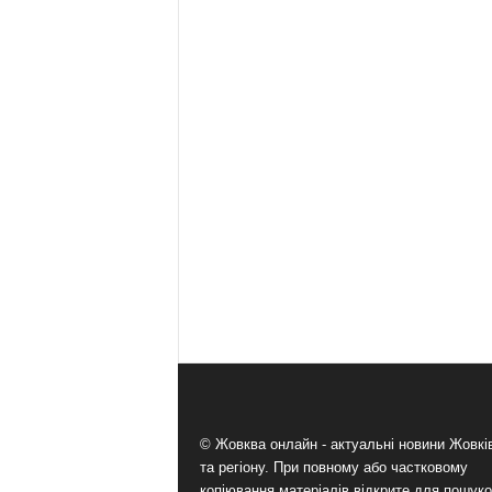
© Жовква онлайн - актуальні новини Жовк
та регіону. При повному або частковому
копіювання матеріалів відкрите для пошук