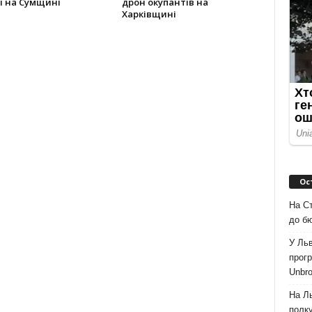
і на Сумщині
дрон окупантів на
Харківщині
Ос
На Ст
до б
У Льв
прогр
Unbro
На Л
полк