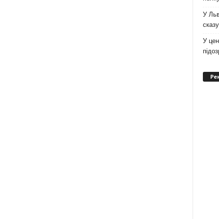
У Льв
сказу
У цен
підо
Ре