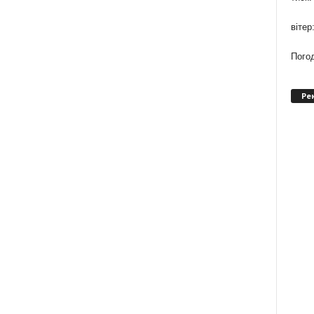
вітер
Погод
Ре