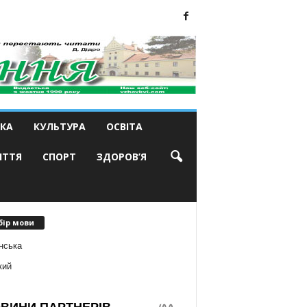
КА
КУЛЬТУРА
ОСВІТА
ИТТЯ
СПОРТ
ЗДОРОВ’Я
бір мови
нська
кий