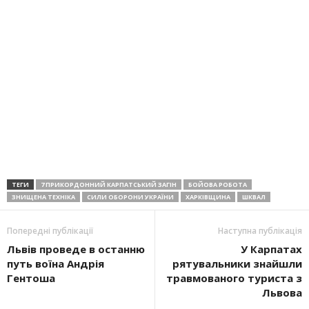
ТЕГИ
7 ПРИКОРДОННИЙ КАРПАТСЬКИЙ ЗАГІН
БОЙОВА РОБОТА
ЗНИЩЕНА ТЕХНІКА
СИЛИ ОБОРОНИ УКРАЇНИ
ХАРКІВЩИНА
ШКВАЛ
Попередні публікації
Наступна публікація
Львів проведе в останню
У Карпатах
путь воїна Андрія
рятувальники знайшли
Гентоша
травмованого туриста з
Львова