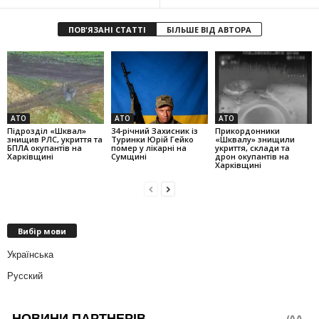
ПОВ'ЯЗАНІ СТАТТІ
БІЛЬШЕ ВІД АВТОРА
АТО
АТО
АТО
Підрозділ «Шквал»
34-річний Захисник із
Прикордонники
знищив РЛС, укриття та
Туринки Юрій Гейко
«Шквалу» знищили
БПЛА окупантів на
помер у лікарні на
укриття, склади та
Харківщині
Сумщині
дрон окупантів на
Харківщині
Вибір мови
Українська
Русский