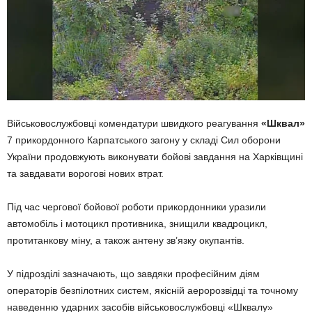
Військовослужбовці комендатури швидкого реагування
«Шквал»
7 прикордонного Карпатського загону у складі Сил оборони
України продовжують виконувати бойові завдання на Харківщині
та завдавати ворогові нових втрат.
Під час чергової бойової роботи прикордонники уразили
автомобіль і мотоцикл противника, знищили квадроцикл,
протитанкову міну, а також антену зв’язку окупантів.
У підрозділі зазначають, що завдяки професійним діям
операторів безпілотних систем, якісній аеророзвідці та точному
наведенню ударних засобів військовослужбовці «Шквалу»