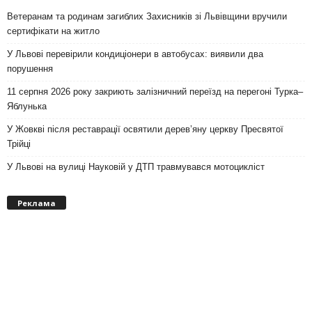
Ветеранам та родинам загиблих Захисників зі Львівщини вручили
сертифікати на житло
У Львові перевірили кондиціонери в автобусах: виявили два
порушення
11 серпня 2026 року закриють залізничний переїзд на перегоні Турка–
Яблунька
У Жовкві після реставрації освятили дерев’яну церкву Пресвятої
Трійці
У Львові на вулиці Науковій у ДТП травмувався мотоцикліст
Реклама