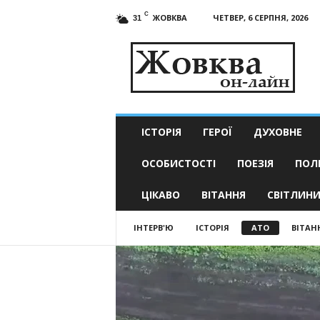
C
ЖОВКВА
ЧЕТВЕР, 6 СЕРПНЯ, 2026
31
Жовква
он-
лайн
–
актуальні
новини
ІСТОРІЯ
ГЕРОЇ
ДУХОВНЕ
ОСОБИСТОСТІ
ПОЕЗІЯ
ПОЛ
ЦІКАВО
ВІТАННЯ
СВІТЛИН
ІНТЕРВ'Ю
ІСТОРІЯ
АТО
ВІТАН