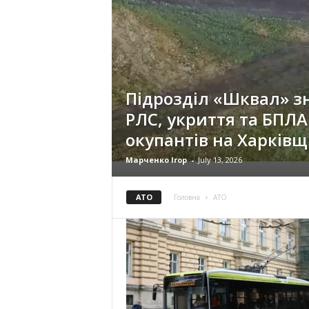
Підрозділ «Шквал» 
РЛС, укриття та БПЛА
окупантів на Харківщ
Марченко Ігор
-
July 13, 2026
АТО
Головна
АТО