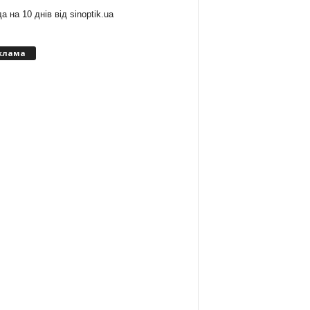
а на 10 днів від
sinoptik.ua
клама