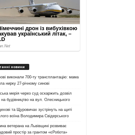
танні новини
ові виконали 700-ту трансплантацію: мама
ла нирку 27-річному синові
ська мерія через суд оскаржить дозвіл
на будівництво на вул. Олесницького
ехові та Щуровичах зустрінуть на щиті
лого воїна Володимира Свідерського
на ветерана на Львівщині розвиває
довий простір за грантом «єРобота»