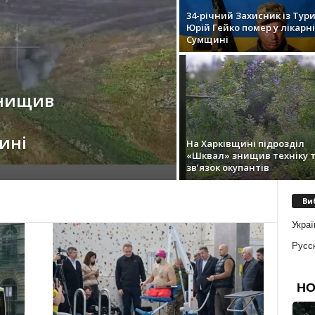
34-річний Захисник із Тур
Юрій Гейко помер у лікарні
Сумщині
знищив
ині
На Харківщині підрозділ
«Шквал» знищив техніку 
зв’язок окупантів
Ви
Украї
Русс