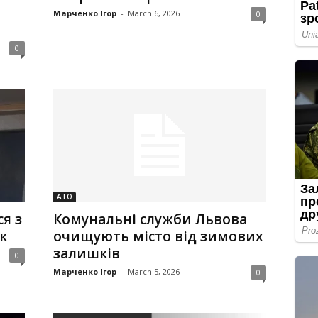
Марченко Ігор
-
March 6, 2026
0
0
АТО
я з
Комунальні служби Львова
к
очищують місто від зимових
залишків
0
Марченко Ігор
-
March 5, 2026
0