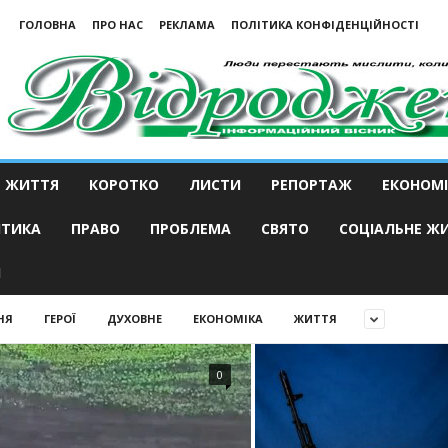
ГОЛОВНА
ПРО НАС
РЕКЛАМА
ПОЛІТИКА КОНФІДЕНЦІЙНОСТІ
ЖИТТЯ
КОРОТКО
ЛИСТИ
РЕПОРТАЖ
ЕКОНОМІ
ІТИКА
ПРАВО
ПРОБЛЕМА
СВЯТО
СОЦІАЛЬНЕ Ж
И
НЯ
ГЕРОЇ
ДУХОВНЕ
ЕКОНОМІКА
ЖИТТЯ
0