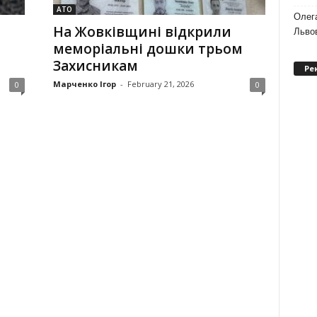
АТО
Олег
На Жовківщині відкрили
Львов
меморіальні дошки трьом
Захисникам
Ре
Марченко Ігор
-
February 21, 2026
0
0