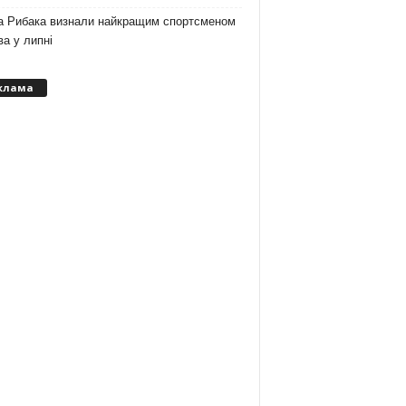
а Рибака визнали найкращим спортсменом
а у липні
клама