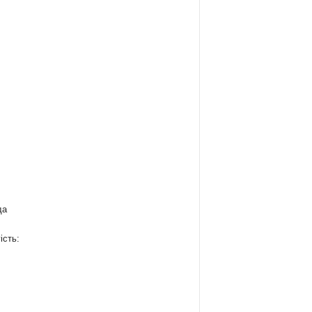
да
ість:
: