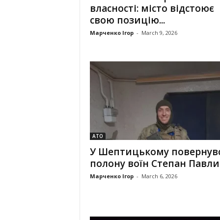
власності: місто відстоює
свою позицію...
Марченко Ігор
-
March 9, 2026
АТО
У Шептицькому повернувс
полону воїн Степан Павли
Марченко Ігор
-
March 6, 2026