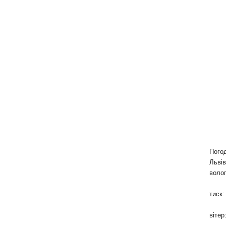
Пого
Львів
волог
тиск:
вітер