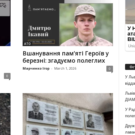
АТО
Вшанування пам’яті Героїв у
березні: згадуємо полеглих
Ос
Марченко Ігор
-
March 1, 2026
0
0
У Льв
відда
Львів
ДІАМ 
У Рад
полег
Дружи
лаван