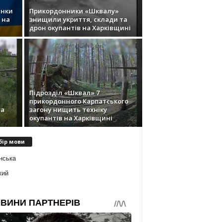
инки
Прикордонники «Шквалу»
 на
знищили укриття, склади та
дрон окупантів на Харківщині
Підрозділ «Шквал» 7
прикордонного Карпатського
та
загону нищить техніку
окупантів на Харківщині
бір мови
нська
кий