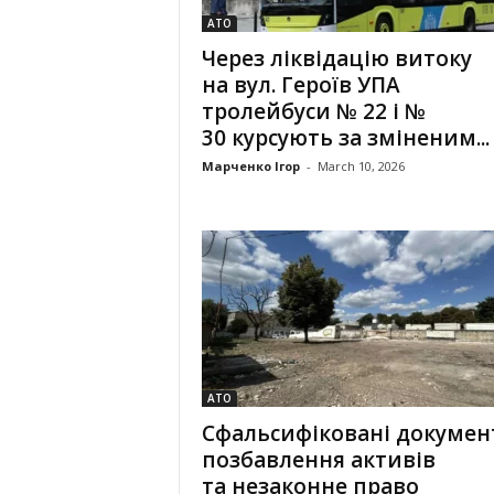
АТО
Через ліквідацію витоку
на вул. Героїв УПА
тролейбуси № 22 і №
30 курсують за зміненим...
Марченко Ігор
-
March 10, 2026
АТО
Сфальсифіковані докумен
позбавлення активів
та незаконне право