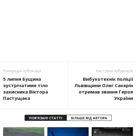
Попередні публікації
Наступна публікація
5 липня Бущина
Вибухотехнік поліції
зустрічатиме тіло
Львівщини Олег Сакерін
захисника Віктора
отримав звання Героя
Пастущака
України
ПОВ'ЯЗАНІ СТАТТІ
БІЛЬШЕ ВІД АВТОРА