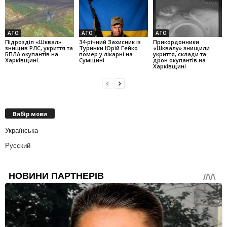
АТО
АТО
АТО
Підрозділ «Шквал»
34-річний Захисник із
Прикордонники
знищив РЛС, укриття та
Туринки Юрій Гейко
«Шквалу» знищили
БПЛА окупантів на
помер у лікарні на
укриття, склади та
Харківщині
Сумщині
дрон окупантів на
Харківщині
Вибір мови
Українська
Русский