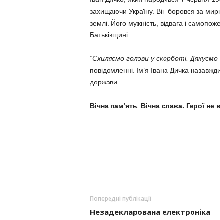
захищаючи Україну. Він боровся за мирн
землі. Його мужність, відвага і самопо
Батьківщині.
“Схиляємо голови у скорботі. Дякуємо з
повідомленні. Ім’я Івана Дичка назавжди
держави.
Вічна пам’ять. Вічна слава. Герої не
Попередні публікації
Незадекларована електроніка