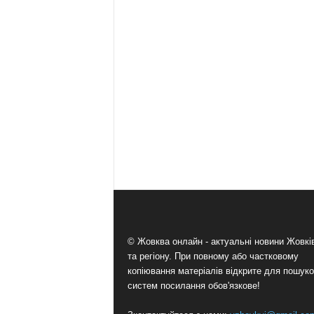
© Жовква онлайн - актуальні новини Жовк
та регіону. При повному або частковому
копіювання матеріалів відкрите для пошук
систем посилання обов'язкове!