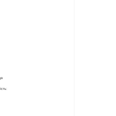
да
ість:
: