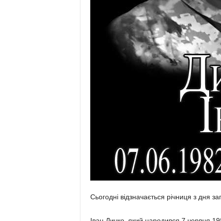
Сьогодні відзначається річниця з дня за
Іван Дичко, який народився 7 червня 198