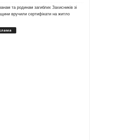
анам та родинам загиблих Захисників зі
вщини вручили сертифікати на житло
клама