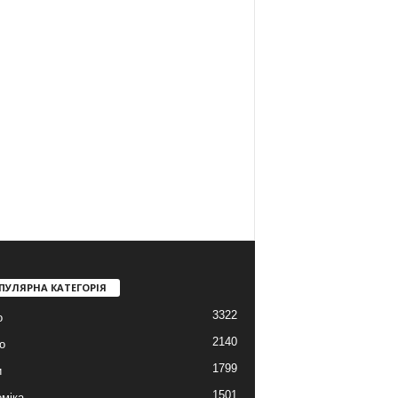
ПУЛЯРНА КАТЕГОРІЯ
3322
о
2140
о
1799
и
1501
міка