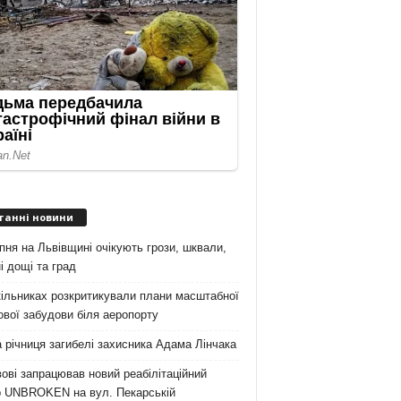
танні новини
пня на Львівщині очікують грози, шквали,
і дощі та град
ільниках розкритикували плани масштабної
вої забудови біля аеропорту
 річниця загибелі захисника Адама Лінчака
ові запрацював новий реабілітаційний
р UNBROKEN на вул. Пекарській