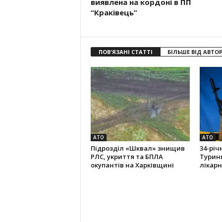
виявлена на кордоні в ПП
“Краківець”
ПОВ'ЯЗАНІ СТАТТІ
БІЛЬШЕ ВІД АВТО
АТО
АТО
Підрозділ «Шквал» знищив
34-річ
РЛС, укриття та БПЛА
Туринк
окупантів на Харківщині
лікарн