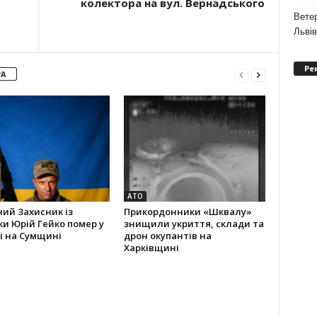
колектора на вул. Вернадського
Ветер
Льві
Ре
РА
АТО
ний Захисник із
Прикордонники «Шквалу»
и Юрій Гейко помер у
знищили укриття, склади та
і на Сумщині
дрон окупантів на
Харківщині