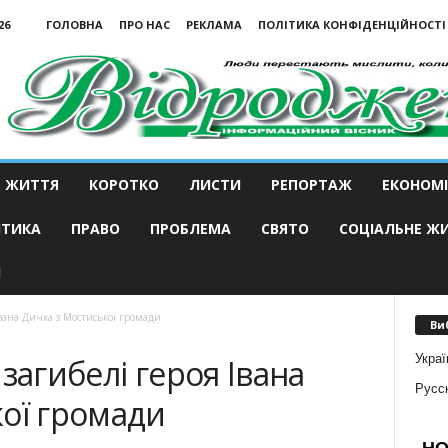
26
ГОЛОВНА
ПРО НАС
РЕКЛАМА
ПОЛІТИКА КОНФІДЕНЦІЙНОСТІ
ЖИТТЯ
КОРОТКО
ЛИСТИ
РЕПОРТАЖ
ЕКОНОМІ
ІТИКА
ПРАВО
ПРОБЛЕМА
СВЯТО
СОЦІАЛЬНЕ Ж
И
Івана Дичка з Мостиської громади
Ви
Украї
загибелі героя Івана
Русс
ої громади