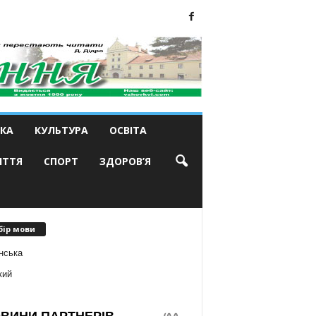
КА
КУЛЬТУРА
ОСВІТА
ИТТЯ
СПОРТ
ЗДОРОВ’Я
бір мови
нська
кий