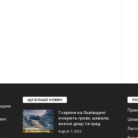
ЩЕ БІЛЬШЕ НОВИН
ПО
івщини
Прав
7 серпня на Львівщині
очікують грози, шквали,
ових
Цікав
значні дощі та град
Лист
August 7, 2026
Еконо