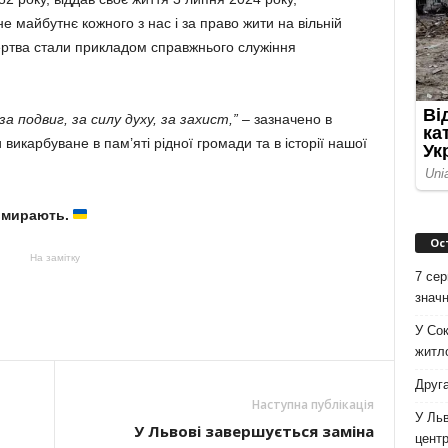
е майбутнє кожного з нас і за право жити на вільній
жертва стали прикладом справжнього служіння
а подвиг, за силу духу, за захист,”
– зазначено в
 викарбуване в пам’яті рідної громади та в історії нашої
 вмирають.
Ос
На замітку
7 сер
значн
У Сок
житло
Друга
Наступна публікація
У Льв
У Львові завершується заміна
цент