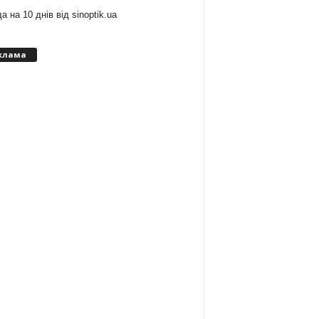
а на 10 днів від
sinoptik.ua
клама