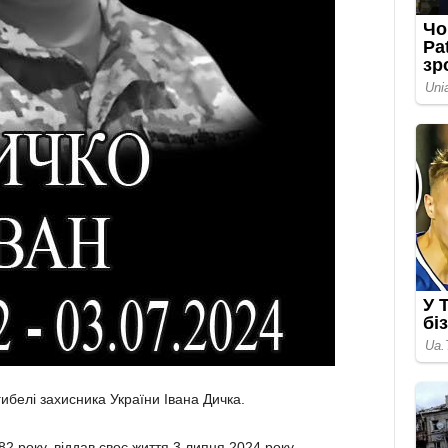
гибелі захисника України Івана Дичка.
2 року, віддав своє життя 3 липня 2024 року,