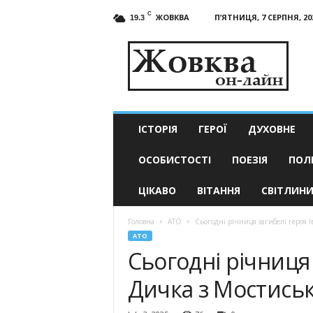
C
ЖОВКВА
П’ЯТНИЦЯ, 7 СЕРПНЯ, 20
19.3
Жовква
он-
лайн
–
актуальні
новини
ІСТОРІЯ
ГЕРОЇ
ДУХОВНЕ
ОСОБИСТОСТІ
ПОЕЗІЯ
ПОЛ
ЦІКАВО
ВІТАННЯ
СВІТЛИН
Головна
АТО
Сьогодні річниця загибелі героя 
АТО
Сьогодні річниця 
Дичка з Мостиськ