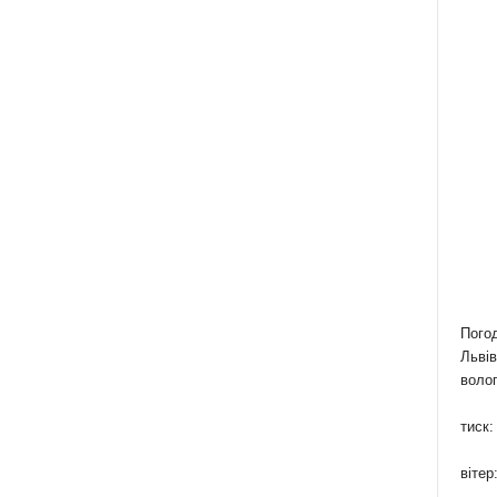
Пого
Львів
волог
тиск:
вітер