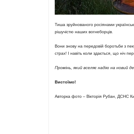
Тиша зруйнованого росіянами українсько
рішучістю наших вогнеборців.
Вони знову на передовій боротьби з пек
страх! І навіть коли здається, що ніч 
Промінь, який вселяє надію на новий ден
Вистоїмо!
Авторка фото – Вікторія Рубан, ДСНС К