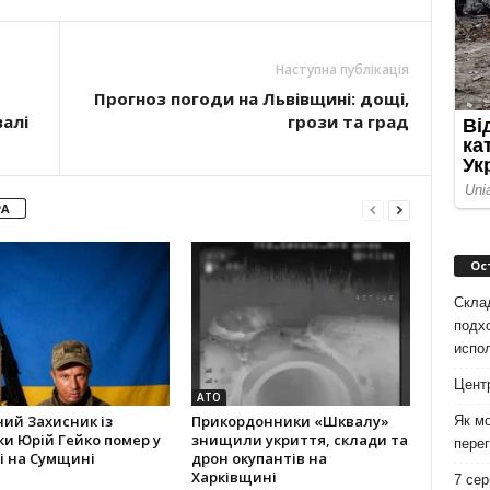
Наступна публікація
Прогноз погоди на Львівщині: дощі,
алі
грози та град
РА
Ос
Скла
подх
испо
Цент
АТО
ний Захисник із
Прикордонники «Шквалу»
Як мо
и Юрій Гейко помер у
знищили укриття, склади та
перег
і на Сумщині
дрон окупантів на
Харківщині
7 сер