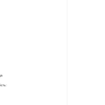
да
ість:
: