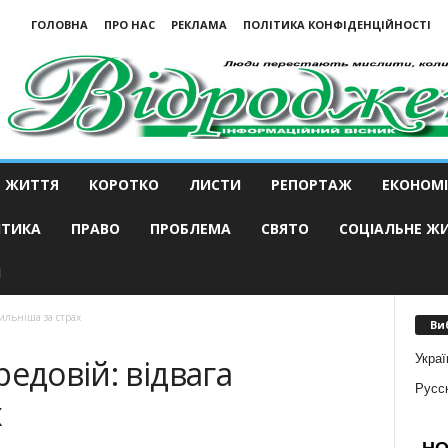
ГОЛОВНА
ПРО НАС
РЕКЛАМА
ПОЛІТИКА КОНФІДЕНЦІЙНОСТІ
ЖИТТЯ
КОРОТКО
ЛИСТИ
РЕПОРТАЖ
ЕКОНОМІ
ІТИКА
ПРАВО
ПРОБЛЕМА
СВЯТО
СОЦІАЛЬНЕ Ж
И
сильніша за страх
Ви
Украї
едовій: відвага
Русс
х