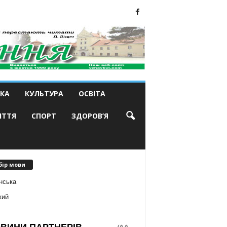
КА
КУЛЬТУРА
ОСВІТА
ИТТЯ
СПОРТ
ЗДОРОВ’Я
бір мови
нська
кий