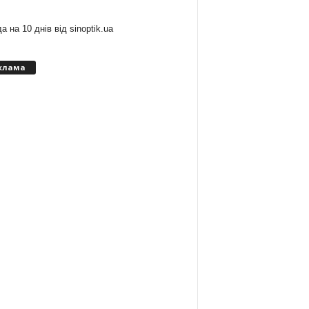
а на 10 днів від
sinoptik.ua
клама