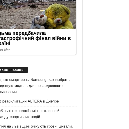
танні новини
дные смартфоны Samsung: как выбрать
одящую модель для повседневного
льзования
р реабилитации ALTERA в Днепре
більні технології змінюють спосіб
ляду спортивних подій
пня на Львівщині очікують грози, шквали,