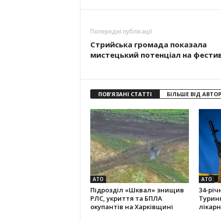
Попередні публікації
Стрийська громада показала
мистецький потенціал на фестив
ПОВ'ЯЗАНІ СТАТТІ
БІЛЬШЕ ВІД АВТО
АТО
АТО
Підрозділ «Шквал» знищив
34-річ
РЛС, укриття та БПЛА
Туринк
окупантів на Харківщині
лікарн