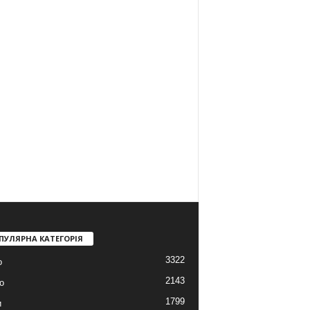
ПУЛЯРНА КАТЕГОРІЯ
3322
о
2143
о
1799
и