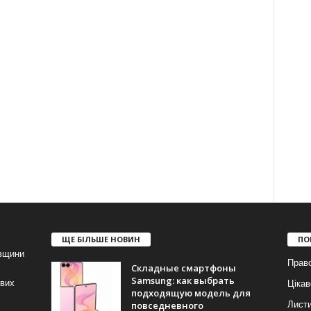
ЩЕ БІЛЬШЕ НОВИН
ПО
івщини
Прав
Складные смартфоны
Samsung: как выбрать
ових
Цікав
подходящую модель для
повседневного
Лист