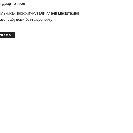
і дощі та град
ільниках розкритикували плани масштабної
вої забудови біля аеропорту
клама