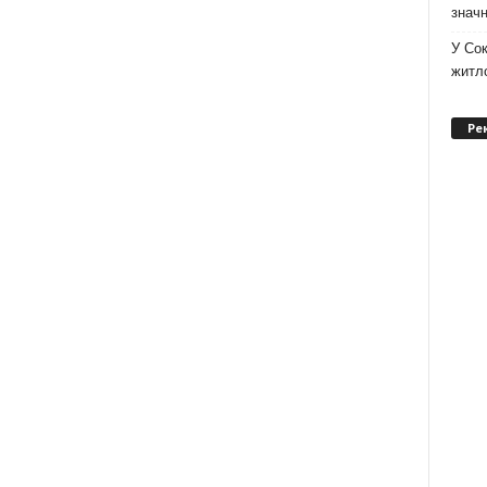
значн
У Сок
житло
Ре