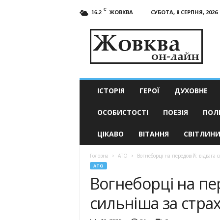
C
ЖОВКВА
СУБОТА, 8 СЕРПНЯ, 2026
16.2
Жовква
он-
лайн
–
актуальні
новини
ІСТОРІЯ
ГЕРОЇ
ДУХОВНЕ
ОСОБИСТОСТІ
ПОЕЗІЯ
ПОЛ
ЦІКАВО
ВІТАННЯ
СВІТЛИН
Головна
АТО
Вогнеборці на передовій: відвага 
АТО
Вогнеборці на пер
сильніша за стра