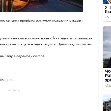
го світанку прорізається гулом пожежних рукавів і
учими язиками ворожого вогню. Їхня відвага сильніша за
перемогла — сонце все одно сходить. Прямо над полум’ям.
ь і віру в перемогу світла!
иївщини.
На замітку