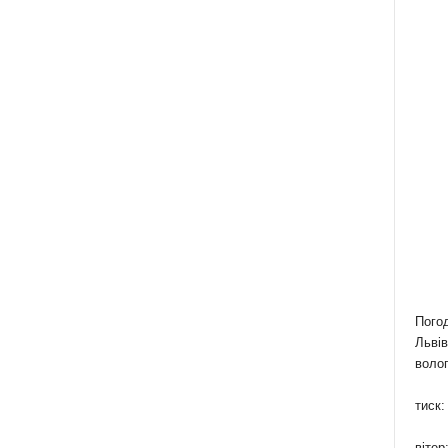
Пого
Львів
волог
тиск:
вітер