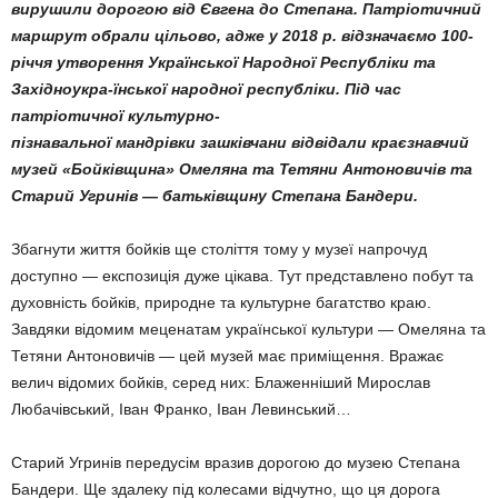
вирушили дорогою від Євгена до Степана. Патріотичний
маршрут обрали цільово, адже у 2018 р. відзначаємо 100-
річчя утворення Української Народної Республіки та
Західноукра-їнської народної республіки. Під час
патріотичної культурно-
пізнавальної мандрівки зашківчани відвідали краєзнавчий
музей «Бойківщина» Омеляна та Тетяни Антоновичів та
Старий Угринів — батьківщину Степана Бандери.
Збагнути життя бойків ще століття тому у музеї напрочуд
доступно — експозиція дуже цікава. Тут представлено побут та
духовність бойків, природне та культурне багатство краю.
Завдяки відомим меценатам української культури — Омеляна та
Тетяни Антоновичів — цей музей має приміщення. Вражає
велич відомих бойків, серед них: Блаженніший Мирослав
Любачівський, Іван Франко, Іван Левинський…
Старий Угринів передусім вразив дорогою до музею Степана
Бандери. Ще здалеку під колесами відчутно, що ця дорога