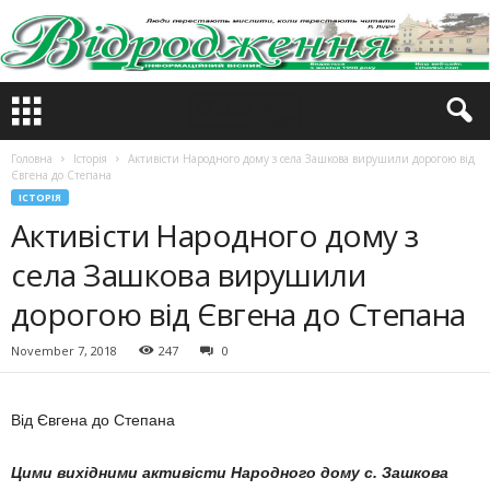
Головна
Історія
Активісти Народного дому з села Зашкова вирушили дорогою від
Євгена до Степана
ІСТОРІЯ
Активісти Народного дому з
села Зашкова вирушили
дорогою від Євгена до Степана
November 7, 2018
247
0
Від Євгена до Степана
Цими вихідними активісти Народного дому с. Зашкова