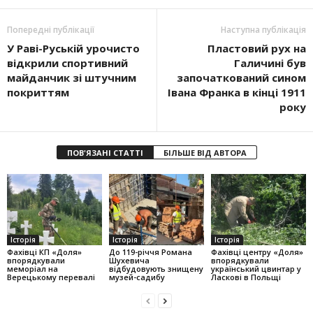
Попередні публікації
Наступна публікація
У Раві-Руській урочисто
Пластовий рух на
відкрили спортивний
Галичині був
майданчик зі штучним
започаткований сином
покриттям
Івана Франка в кінці 1911
року
ПОВ'ЯЗАНІ СТАТТІ
БІЛЬШЕ ВІД АВТОРА
Історія
Історія
Історія
Фахівці КП «Доля»
До 119-річчя Романа
Фахівці центру «Доля»
впорядкували
Шухевича
впорядкували
меморіал на
відбудовують знищену
український цвинтар у
Верецькому перевалі
музей-садибу
Ласкові в Польщі