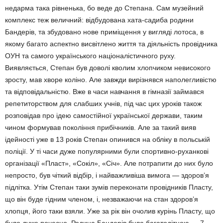
недарма така рівненька, бо веде до Степана. Сам музейний
комплекс теж величний: відбудована хата-садиба родини
Бандерів, та збудовано нове приміщення у вигляді лотоса, в
якому багато аспектно висвітлено життя та діяльність провідника
ОУН та самого українського націоналістичного руху.
Виявляється, Степан був доволі кволим хлопчиком невисокого
зросту, мав хворе коліно. Але завжди вирізнявся наполегливістю
та відповідальністю. Вже в часи навчання в гімназії займався
репетиторством для слабших учнів, під час цих уроків також
розповідав про ідею самостійної української держави, таким
чином формував покоління прибічників. Але за такий вияв
ідейності уже в 13 років Степан опинився на обліку в польській
поліції. У ті часи дуже популярними були спортивно-руханкові
організації «Пласт», «Сокіл», «Січ». Але потрапити до них було
непросто, був чіткий відбір, і найважливіша вимога — здоров’я
підлітка. Утім Степан таки зумів переконати провідників Пласту,
що він буде гідним членом, і, незважаючи на стан здоров’я
хлопця, його таки взяли. Уже за рік він очолив курінь Пласту, що