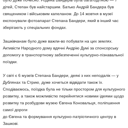
було дуже почесно. Родина Бандерів була багатодітною — 7
дітей, Степан був найстаршим. Батько Андрій Бандера був
священиком і військовим капеланом. До 14 жовтня в музеї
експонували фотоапарат Степана Бандери, який в інший час
зберігають у спеціальних фондах.
Зашківчанам було дуже важли-во побувати на цих землях.
Активісти Народного дому вдячні Андрію Думі за спонсорську
допомогу в транспортному забезпеченні культурно-пізнавальної
поїздки.
У світі є 6 музеїв Степана Бандери, деякі з них неподалік — у
Дублянах та Стрию, дуже хочеться відвідати також їх.
Сподіваємось, поїздка була не тільки простором для культурного
розвитку, а також можливістю перейнятися новими ідеями щодо
розвитку та розбудови музею Євгена Коновальця, поліпшення
самої дороги
до Євгена та формування культурно-патріотичного центру в
Зашкові.