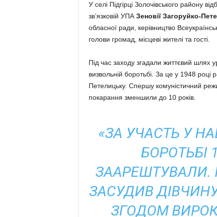
У селі Підгірці Золочівського району ві
зв’язковій УПА
Зеновії Загоруйко-Пет
обласної ради, керівництво Всеукраїнськ
голови громад, місцеві жителі та гості.
Під час заходу згадали життєвий шлях у
визвольній боротьбі. За це у 1948 році
Петелицьку. Спершу комуністичний режим
покарання зменшили до 10 років.
«ЗА УЧАСТЬ У Н
БОРОТЬБІ 
ЗААРЕШТУВАЛИ.
ЗАСУДИВ ДІВЧИНУ 
ЗГОДОМ ВИРОК 