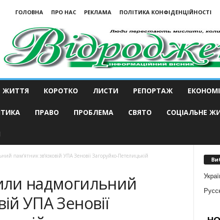
ГОЛОВНА
ПРО НАС
РЕКЛАМА
ПОЛІТИКА КОНФІДЕНЦІЙНОСТІ
ЖИТТЯ
КОРОТКО
ЛИСТИ
РЕПОРТАЖ
ЕКОНОМІ
ІТИКА
ПРАВО
ПРОБЛЕМА
СВЯТО
СОЦІАЛЬНЕ Ж
И
ний пам’ятник зв’язковій УПА Зеновії Загоруйко-Петелицькій
Ви
Украї
рили надмогильний
Русс
вій УПА Зеновії