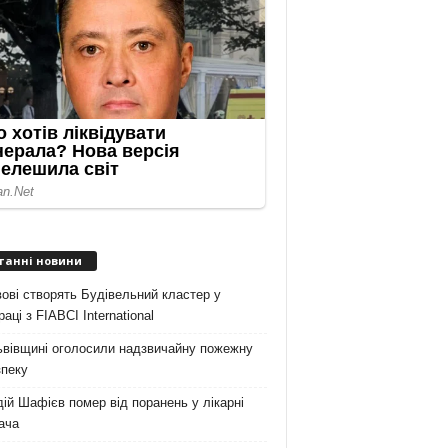
танні новини
ові створять Будівельний кластер у
раці з FIABCI International
ьвівщині оголосили надзвичайну пожежну
зпеку
ій Шафієв помер від поранень у лікарні
ача