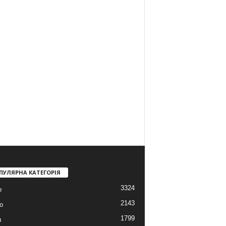
ПУЛЯРНА КАТЕГОРІЯ
3324
о
2143
о
1799
и