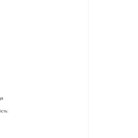
да
ість:
: