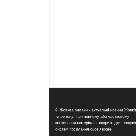
© Жовква онлайн - актуальні новини Жовк
та регіону. При повному або частковому
копіювання матеріалів відкрите для пошук
систем посилання обов'язкове!