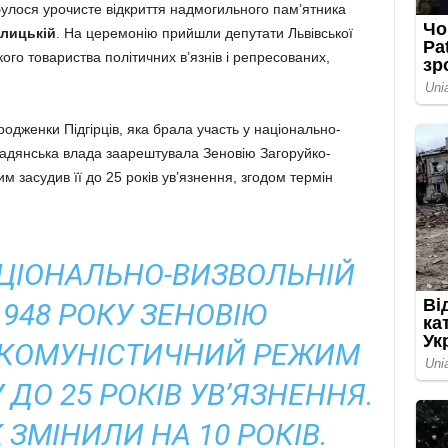
дбулося урочисте відкриття надмогильного пам’ятника
елицькій
. На церемонію прийшли депутати Львівської
ого товариства політичних в’язнів і репресованих,
родженки Підгірців, яка брала участь у національно-
 радянська влада заарештувала Зеновію Загоруйко-
 засудив її до 25 років ув’язнення, згодом термін
АЦІОНАЛЬНО-ВИЗВОЛЬНІЙ
1948 РОКУ ЗЕНОВІЮ
 КОМУНІСТИЧНИЙ РЕЖИМ
ДО 25 РОКІВ УВ’ЯЗНЕННЯ.
ЗМІНИЛИ НА 10 РОКІВ.