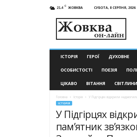
C
ЖОВКВА
СУБОТА, 8 СЕРПНЯ, 2026
21.4
Жовква
он-
лайн
–
актуальні
новини
ІСТОРІЯ
ГЕРОЇ
ДУХОВНЕ
ОСОБИСТОСТІ
ПОЕЗІЯ
ПОЛ
ЦІКАВО
ВІТАННЯ
СВІТЛИН
Головна
Історія
У Підгірцях відкрили надмогиль
ІСТОРІЯ
У Підгірцях відк
пам’ятник зв’язко