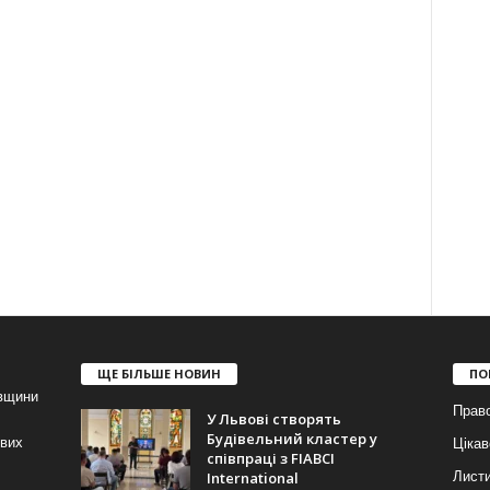
ЩЕ БІЛЬШЕ НОВИН
ПО
івщини
Прав
У Львові створять
Будівельний кластер у
ових
Цікав
співпраці з FIABCI
International
Лист