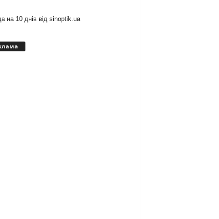
а на 10 днів від
sinoptik.ua
клама