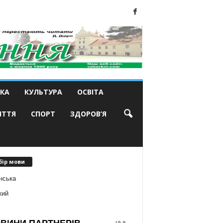
КА
КУЛЬТУРА
ОСВІТА
ИТТЯ
СПОРТ
ЗДОРОВ’Я
бір мови
нська
кий