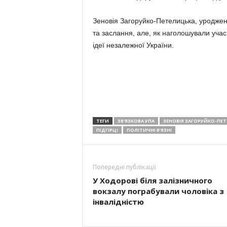
Зеновія Загоруйко-Петелицька, уродженк
та заслання, але, як наголошували уча
ідеї незалежної України.
ТЕГИ
ЗВ’ЯЗКОВА УПА
ЗЕНОВІЯ ЗАГОРУЙКО-ПЕ
ПІДГІРЦІ
ПОЛІТИЧНІ В’ЯЗНІ
Попередні публікації
У Ходорові біля залізничного
вокзалу пограбували чоловіка з
інвалідністю