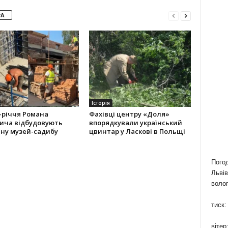
РА
Історія
-річчя Романа
Фахівці центру «Доля»
ича відбудовують
впорядкували український
ну музей-садибу
цвинтар у Ласкові в Польщі
Пого
Львів
волог
тиск:
вітер