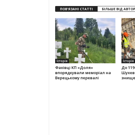
ПОВ'ЯЗАНІ СТАТТІ
БІЛЬШЕ ВІД АВТО
Історія
Історія
Фахівці КП «Доля»
До 119
впорядкували меморіал на
Шухев
Верецькому перевалі
знище