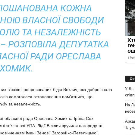
 ПОШАНОВАНА КОЖНА
ІНОЮ ВЛАСНОЇ СВОБОДИ
ОЛЮ ТА НЕЗАЛЕЖНІСТЬ
, – РОЗПОВІЛА ДЕПУТАТКА
ЛАСНОЇ РАДИ ОРЕСЛАВА
ХОМИК.
Ос
У Льв
их в’язнів і репресованих Лідія Веклич, яка добре знала
співп
років домагалася встановлення пам’ятника, що
тьбу за незалежність.
На Л
небе
ької обласної ради Ореслава Хомик та Ірина Сех
Аркад
і зв’язкової УПА. Лідії Веклич вручили нагороду та
Тлум
іковічненням імені Зеновії Загоруйко-Петелицької.