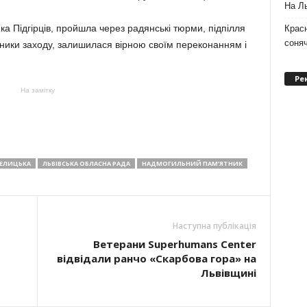
На Ль
а Підгірців, пройшла через радянські тюрми, підпілля
Крас
соня
сники заходу, залишилася вірною своїм переконанням і
Ре
На замітку
ТЕЛИЦЬКА
ЛЬВІВСЬКА ОБЛАСНА РАДА
НАДМОГИЛЬНИЙ ПАМ’ЯТНИК
Наступна публікація
Ветерани Superhumans Center
відвідали ранчо «Скарбова гора» на
Львівщині