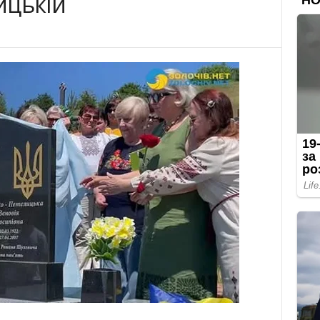
ицькій