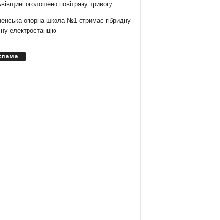
вівщині оголошено повітряну тривогу
ненська опорна школа №1 отримає гібридну
чну електростанцію
клама