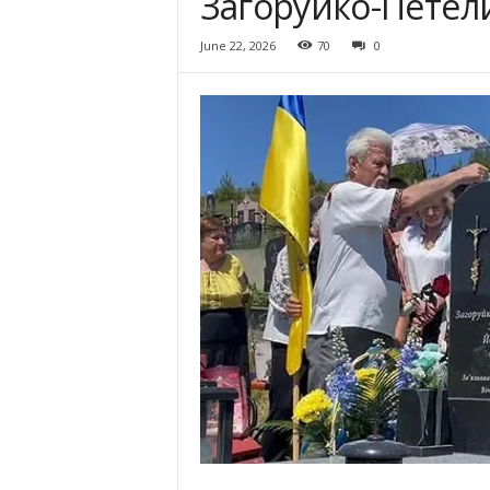
Загоруйко-Петел
June 22, 2026
70
0