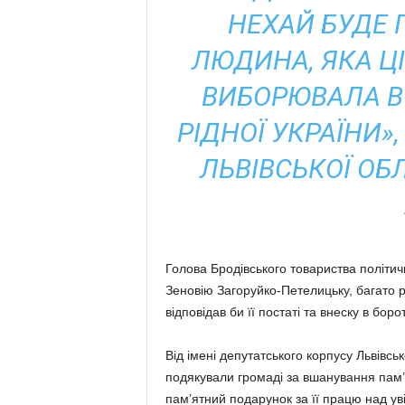
НЕХАЙ БУДЕ
ЛЮДИНА, ЯКА Ц
ВИБОРЮВАЛА В
РІДНОЇ УКРАЇНИ»
ЛЬВІВСЬКОЇ ОБ
Голова Бродівського товариства політичн
Зеновію Загоруйко-Петелицьку, багато 
відповідав би її постаті та внеску в боро
Від імені депутатського корпусу Львівс
подякували громаді за вшанування пам’ят
пам’ятний подарунок за її працю над ув