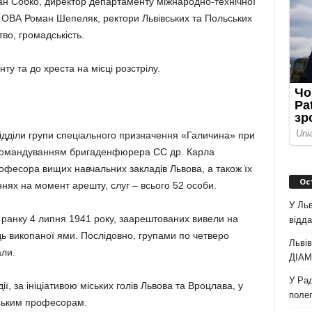
ван Собко, директор департаменту міжнародно-технічної
ї ОВА Роман Шепеляк, ректори Львівських та Польських
во, громадськість.
ту та до хреста на місці розстрілу.
відділи групи спеціального призначення «Галичина» при
д командуванням бригаденфюрера СС др. Карла
фесора вищих навчальних закладів Львова, а також їх
Ос
нях на момент арешту, слуг – всього 52 особи.
У Льв
й ранку 4 липня 1941 року, заарештованих вивели на
відда
ідь викопаної ями. Послідовно, групами по четверо
Львів
али.
ДІАМ 
У Рад
ії, за ініціативою міських голів Львова та Вроцлава, у
полег
вським професорам.