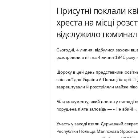
Присутні поклали кв
хреста на місці розс
відслужило поминал
Сьогодні, 4 липня, відбулися заходи вш
розстріляли в ніч на 4 липня 1941 року
Щороку в цей день представники освітнь
спільної для України й Польщі історії. П
заарештували й розстріляли майже півсотн
Біля монументу, який постав у вигляді 
порушена п’ята заповідь ― «Не вбий!»
Участь у заході взяли Державний секрета
Республіки Польща Малгожата Яросінськ