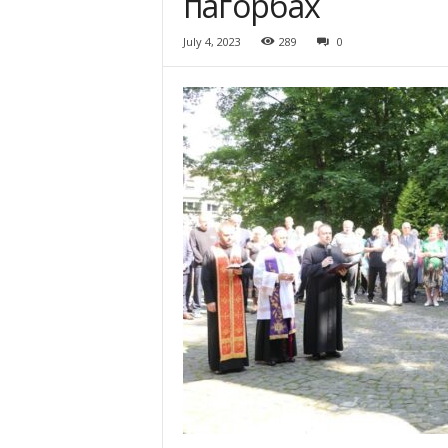
пагорбах
July 4, 2023
289
0