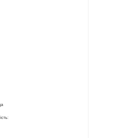
да
ість: