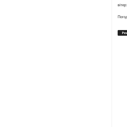
вітер
Погод
Ре