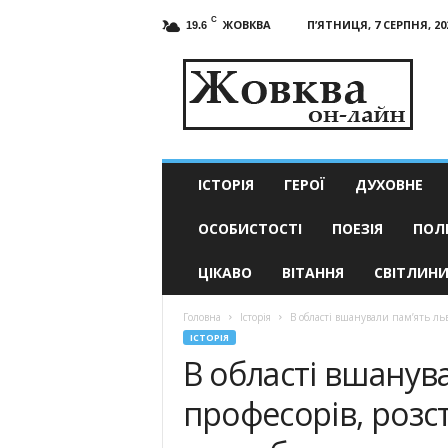
C
ЖОВКВА
П’ЯТНИЦЯ, 7 СЕРПНЯ, 20
19.6
Жовква
он-
лайн
–
актуальні
новини
ІСТОРІЯ
ГЕРОЇ
ДУХОВНЕ
ОСОБИСТОСТІ
ПОЕЗІЯ
ПОЛ
ЦІКАВО
ВІТАННЯ
СВІТЛИН
Головна
Історія
В області вшанували пам’ять ль
ІСТОРІЯ
В області вшанув
професорів, розс