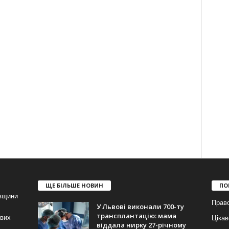
ЩЕ БІЛЬШЕ НОВИН
ПО
івщини
Прав
У Львові виконали 700-ту
трансплантацію: мама
ових
Цікав
віддала нирку 27-річному