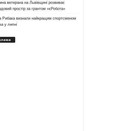
на ветерана на Львівщині розвиває
довий простір за грантом «єРобота»
а Рибака визнали найкращим спортсменом
а у липні
клама