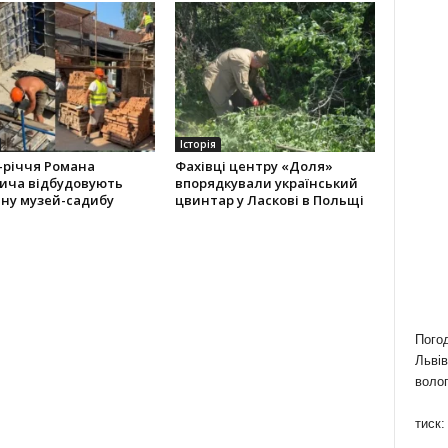
Історія
-річчя Романа
Фахівці центру «Доля»
ича відбудовують
впорядкували український
ну музей-садибу
цвинтар у Ласкові в Польщі
Пого
Львів
волог
тиск: