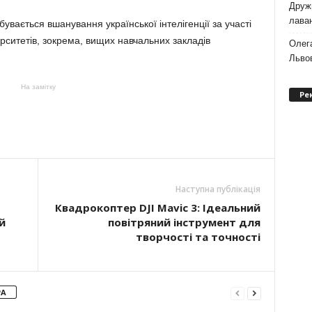
Дружи
лаван
дбувається вшанування української інтелігенції за участі
ерситетів, зокрема, вищих навчальних закладів
Олег
Львов
На замітку
Ре
Наступна публікація
Квадрокоптер DJI Mavic 3: Ідеальний
й
повітряний інструмент для
творчості та точності
РА