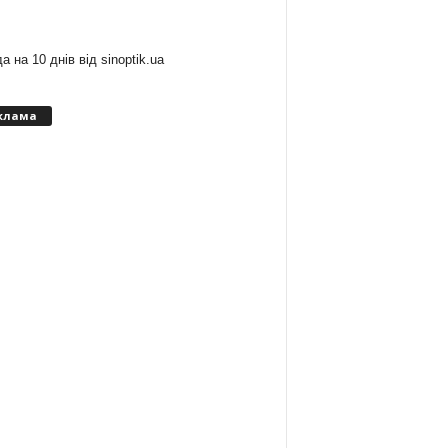
:
а на 10 днів від
sinoptik.ua
клама