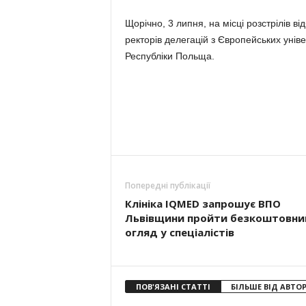
Щорічно, 3 липня, на місці розстрілів ві
ректорів делегацій з Європейських унів
Республіки Польща.
Попередні публікації
Клініка IQMED запрошує ВПО
Львівщини пройти безкоштовни
огляд у спеціалістів
ПОВ'ЯЗАНІ СТАТТІ
БІЛЬШЕ ВІД АВТО