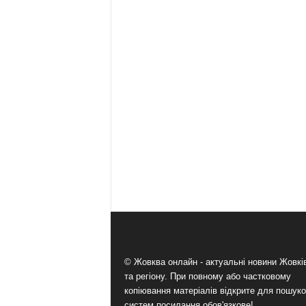
© Жовква онлайн - актуальні новини Жовк
та регіону. При повному або частковому
копіювання матеріалів відкрите для пошук
систем посилання обов'язкове!