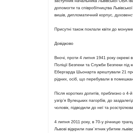
заступник начальника Львівської ОВА І
допомогти та співробітництва Львівсько
вишів, дипломатичний корпус, духовенст
Присутні також поклали квіти до монумен
Довідково
Вночі, проти 4 липня 1941 року окремі 
Поліції Безпеки та Служби Безпеки пі
Ебергарда Шьонарта арештували 21 про
рідних, осіб, що перебували в помешкан
Після коротких допитів, приблизно о 4-
узгір’я Вулецьких пагорбів, до заздалег
чоловік, підводили до неї та розстрілюв
4 липня 2011 року, в 70-у річницю трагед
Львові відкрили пам`ятник убитим льві