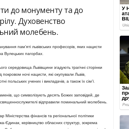
іти до монументу та до
трілу. Духовенство
ьний молебень.
анування пам’яті львівських професорів, яких нацисти
 на Вулецьких пагорбах.
ого середовища Львівщини згадують трагічні сторінки
ід покровом ночі нацисти, які окупували Львів,
і польських учених і викладачів, а також їх сім’ї.
каменів, що символізують десять Божих заповідей, де
, священнослужителі відправили поминальний молебень.
р Міністерства фінансів та регіональної політики
а-Єдинак, керівництво обласних структур, зокрема