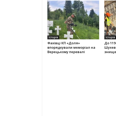
Історія
Історія
Фахівці КП «Доля»
До 119
впорядкували меморіал на
Шухев
Верецькому перевалі
знище