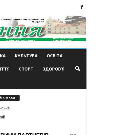
КА
КУЛЬТУРА
ОСВІТА
ИТТЯ
СПОРТ
ЗДОРОВ’Я
бір мови
нська
кий