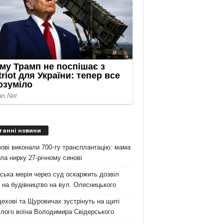
танні новини
ові виконали 700-ту трансплантацію: мама
ла нирку 27-річному синові
ська мерія через суд оскаржить дозвіл
на будівництво на вул. Олесницького
ехові та Щуровичах зустрінуть на щиті
лого воїна Володимира Свідерського