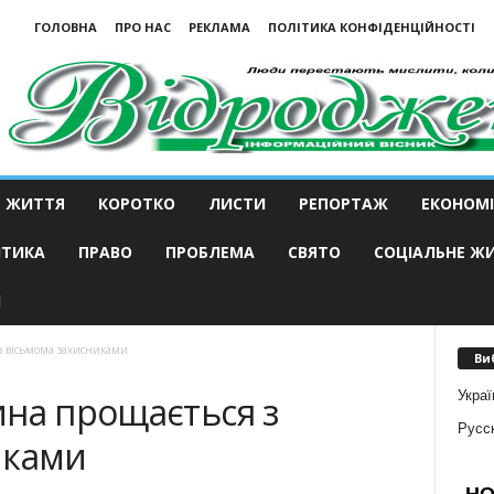
ГОЛОВНА
ПРО НАС
РЕКЛАМА
ПОЛІТИКА КОНФІДЕНЦІЙНОСТІ
ЖИТТЯ
КОРОТКО
ЛИСТИ
РЕПОРТАЖ
ЕКОНОМІ
ІТИКА
ПРАВО
ПРОБЛЕМА
СВЯТО
СОЦІАЛЬНЕ Ж
И
з вісьмома захисниками
Ви
Украї
ина прощається з
Русс
иками