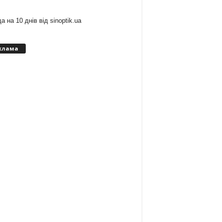
а на 10 днів від
sinoptik.ua
клама