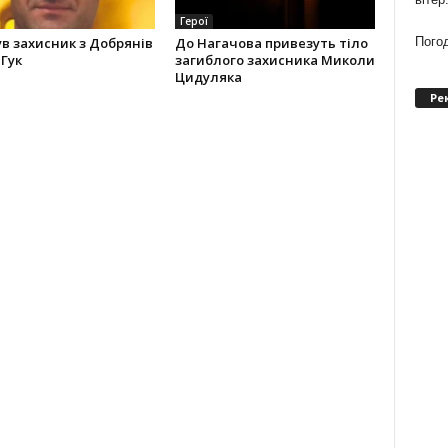
Герої
Погод
в захисник з Добрянів
До Нагачова привезуть тіло
Гук
загиблого захисника Миколи
Цидуляка
Ре