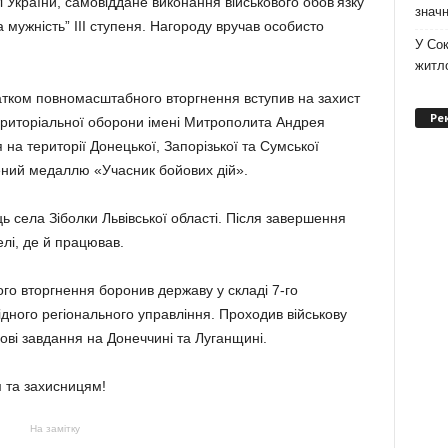
ті України, самовіддане виконання військового обов’язку
значн
мужність” III ступеня. Нагороду вручав особисто
У Сок
житло
чатком повномасштабного вторгнення вступив на захист
Ре
територіальної оборони імені Митрополита Андрея
на території Донецької, Запорізької та Сумської
ений медаллю «Учасник бойових дій».
 села Зіболки Львівської області. Після завершення
елі, де й працював.
го вторгнення боронив державу у складі 7-го
дного регіонального управління. Проходив військову
ові завдання на Донеччині та Луганщині.
м та захисницям!
На замітку