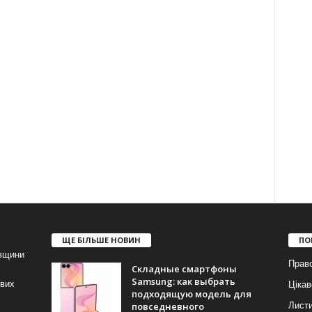
ЩЕ БІЛЬШЕ НОВИН
ПО
івщини
Прав
Складные смартфоны
Samsung: как выбрать
ових
Цікав
подходящую модель для
повседневного
Лист