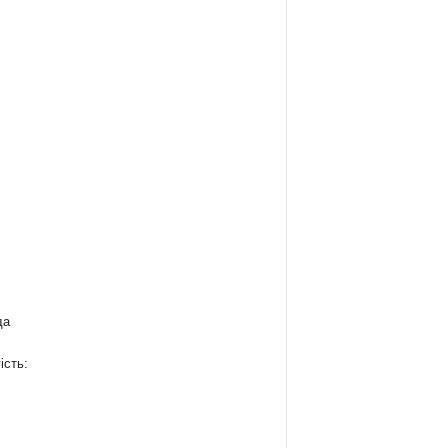
да
ість:
: