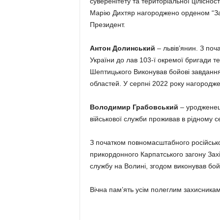
суверенітету та територіальної ціліснос
Марію Дихтяр нагороджено орденом “За 
Президент.
Антон Долинський
– львів’янин. З по
України до лав 103-ї окремої бригади 
Шептицького Виконував бойові завдання 
областей. У серпні 2022 року нагородж
Володимир Грабовський
– уродженець
військової служби проживав в рідному с
З початком повномасштабного російсько
прикордонного Карпатського загону Захі
службу на Волині, згодом виконував бой
Вічна памʼять усім полеглим захисника