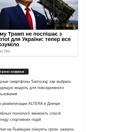
танні новини
дные смартфоны Samsung: как выбрать
одящую модель для повседневного
льзования
р реабилитации ALTERA в Днепре
більні технології змінюють спосіб
ляду спортивних подій
пня на Львівщині очікують грози, шквали,