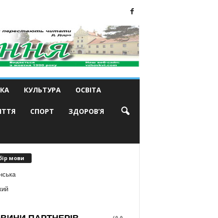
КА
КУЛЬТУРА
ОСВІТА
ИТТЯ
СПОРТ
ЗДОРОВ’Я
бір мови
нська
кий