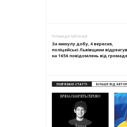
Попередні публікації
За минулу добу, 4 вересня,
поліцейські Львівщини відреагу
на 1656 повідомлень від громад
ПОВ'ЯЗАНІ СТАТТІ
БІЛЬШЕ ВІД АВТО