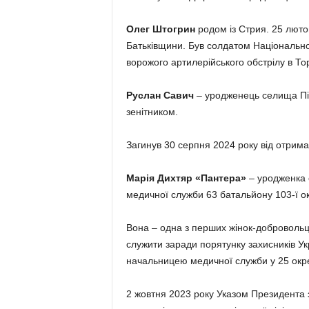
Олег Штогрин
родом із Стрия. 25 люто
Батьківщини. Був солдатом Національної
ворожого артилерійського обстрілу в То
Руслан Савич
– уродженець селища Під
зенітником.
Загинув 30 серпня 2024 року від отрима
Марія Дихтяр «Пантера»
– уродженка 
медичної служби 63 батальйону 103-ї о
Вона – одна з перших жінок-добровольці
служити заради порятунку захисників Ук
начальницею медичної служби у 25 окре
2 жовтня 2023 року Указом Президента з