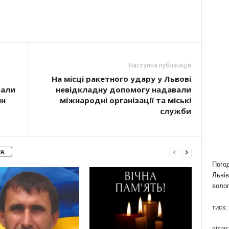
Наступна публікація
На місці ракетного удару у Львові
вали
невідкладну допомогу надавали
ян
міжнародні організації та міські
служби
РА
Пого
Львів
волог
тиск:
вітер