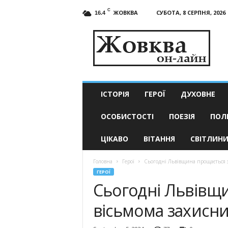
C
ЖОВКВА
СУБОТА, 8 СЕРПНЯ, 2026
16.4
Жовква
он-
лайн
–
актуальні
новини
ІСТОРІЯ
ГЕРОЇ
ДУХОВНЕ
ОСОБИСТОСТІ
ПОЕЗІЯ
ПОЛ
ЦІКАВО
ВІТАННЯ
СВІТЛИН
Головна
Герої
Сьогодні Львівщина прощається 
ГЕРОЇ
Сьогодні Львівщ
вісьмома захисн