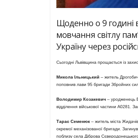
Щоденно о 9 годині
мовчання світлу памʼ
Україну через російс
Сьогодні Львівщина прощається із захи
Микола Ільницький
– житель Дрогобич
поповнив лави 95 бригади Збройних сил 
Володимир Козакевич
– уродженець Б
відділення військової частини А0281. Заг
Тарас Семенюк
– житель міста Жидачів
окремої механізованої бригади. Загинув
поблизу села Діброва Сєверодонецького 