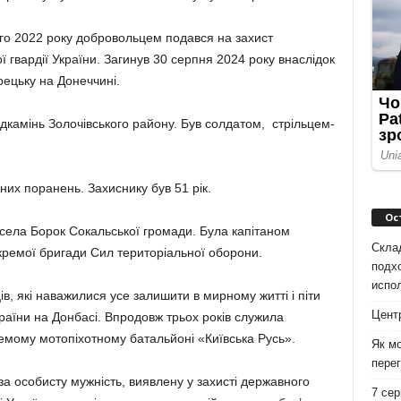
го 2022 року добровольцем подався на захист
 гвардії України. Загинув 30 серпня 2024 року внаслідок
рецьку на Донеччині.
камінь Золочівського району. Був солдатом, стрільцем-
них поранень. Захиснику був 51 рік.
Ос
села Борок Сокальської громади. Була капітаном
Скла
кремої бригади Сил територіальної оборони.
подх
испо
в, які наважилися усе залишити в мирному житті і піти
Цент
раїни на Донбасі. Впродовж трьох років служила
мому мотопіхотному батальйоні «Київська Русь».
Як мо
перег
а особисту мужність, виявлену у захисті державного
7 сер