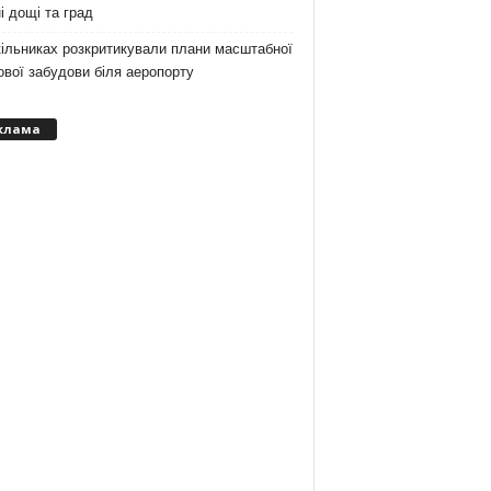
і дощі та град
ільниках розкритикували плани масштабної
вої забудови біля аеропорту
клама