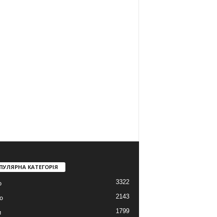
ПУЛЯРНА КАТЕГОРІЯ
3322
о
2143
о
1799
и