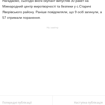
Нагадаємо, сьогодні вночі окупант випустив 30 ракет на
Міжнародний центр миротворчості та безпеки у с.Старичі
Яворівського району. Раніше повідомляли, що 9 осіб загинули, а
57 отримали поранення.
На замітку
Попередні публікації
Наступна публікація