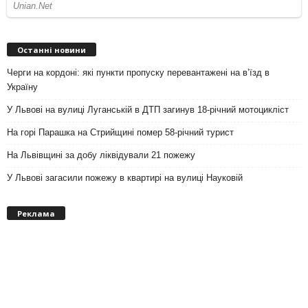
Останні новини
Черги на кордоні: які пункти пропуску перевантажені на вʼїзд в
Україну
У Львові на вулиці Луганській в ДТП загинув 18-річний мотоцикліст
На горі Парашка на Стрийщині помер 58-річний турист
На Львівщині за добу ліквідували 21 пожежу
У Львові загасили пожежу в квартирі на вулиці Науковій
Реклама