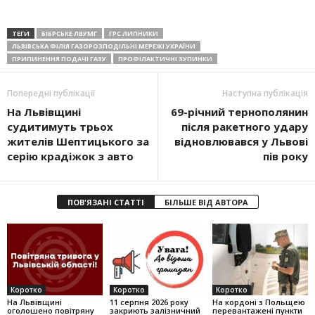
ТЕГИ
БІБРСЬКЕ ЛВУМГ
ГРС ЛИПНИКИ
ЛЬВІВСЬКА ФІЛІЯ ГАЗОРОЗПОДІЛЬНІ МЕРЕЖІ УКРАЇНИ
ПРИПИНЕННЯ ПОДАЧІ ГАЗУ
ПРОФІЛАКТИЧНІ ЗУПИНКИ
Попередні публікації
Наступна публікація
На Львівщині
69-річний тернополянин
судитимуть трьох
після ракетного удару
жителів Шептицького за
відновлювався у Львові
серію крадіжок з авто
пів року
ПОВ'ЯЗАНІ СТАТТІ
БІЛЬШЕ ВІД АВТОРА
Коротко
Коротко
Коротко
На Львівщині
11 серпня 2026 року
На кордоні з Польщею
оголошено повітряну
закриють залізничний
перевантажені пункти