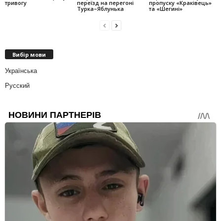
тривогу
переїзд на перегоні
пропуску «Краківець»
Турка–Яблунька
та «Шегині»
Вибір мови
Українська
Русский