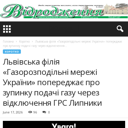
Головна
Коротко
Львівська філія «Газорозподільні мережі України» попереджає
про зупинку подачі газу через відключення...
КОРОТКО
Львівська філія
«Газорозподільні мережі
України» попереджає про
зупинку подачі газу через
відключення ГРС Липники
June 17, 2026
96
0