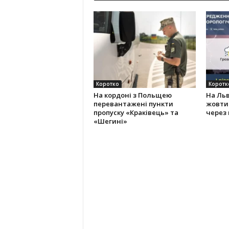
Коротко
Коротк
На кордоні з Польщею
На Ль
перевантажені пункти
жовти
пропуску «Краківець» та
через 
«Шегині»