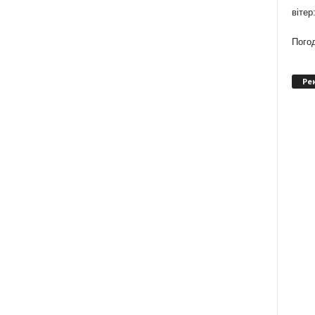
вітер
Погод
Ре