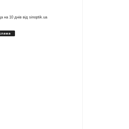
:
а на 10 днів від
sinoptik.ua
клама