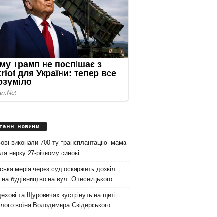
танні новини
ові виконали 700-ту трансплантацію: мама
ла нирку 27-річному синові
ська мерія через суд оскаржить дозвіл
на будівництво на вул. Олесницького
ехові та Щуровичах зустрінуть на щиті
лого воїна Володимира Свідерського