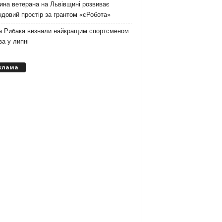
на ветерана на Львівщині розвиває
довий простір за грантом «єРобота»
а Рибака визнали найкращим спортсменом
а у липні
клама