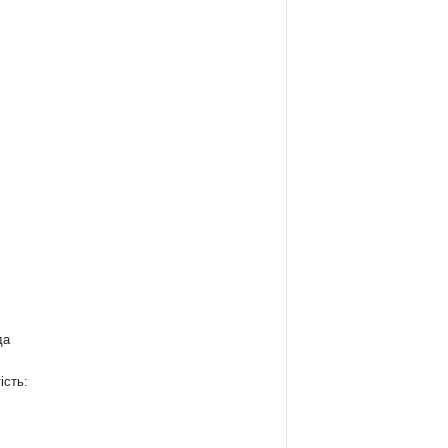
да
ість: