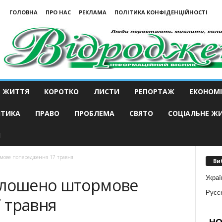
ГОЛОВНА
ПРО НАС
РЕКЛАМА
ПОЛІТИКА КОНФІДЕНЦІЙНОСТІ
ЖИТТЯ
КОРОТКО
ЛИСТИ
РЕПОРТАЖ
ЕКОНОМІ
ІТИКА
ПРАВО
ПРОБЛЕМА
СВЯТО
СОЦІАЛЬНЕ Ж
И
мове попередження 17 травня
Ви
Украї
олошено штормове
Русс
 травня