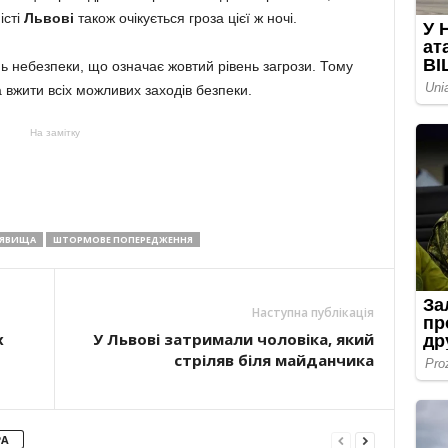
істі
Львові
також очікується гроза цієї ж ночі.
ь небезпеки, що означає жовтий рівень загрози. Тому
а вжити всіх можливих заходів безпеки.
На замітку
 ЯВИЩА
ШТОРМОВЕ ПОПЕРЕДЖЕННЯ
Наступна публікація
х
У Львові затримали чоловіка, який
стріляв біля майданчика
РА