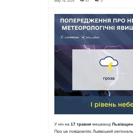
May 16, 2026
67
0
У ніч на
17 травня
мешканці
Львівщин
Про це повідомляє Львівський регіональн