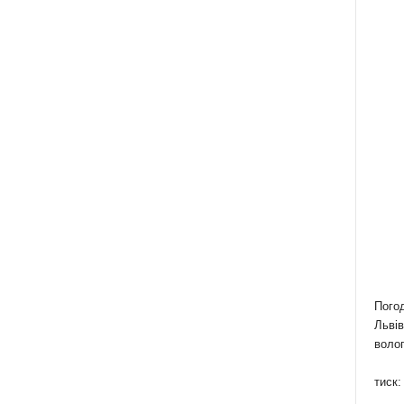
Пого
Львів
волог
тиск: