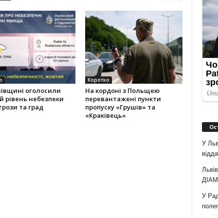
о
Коротко
вівщині оголосили
На кордоні з Польщею
й рівень небезпеки
перевантажені пункти
грози та град
пропуску «Грушів» та
«Краківець»
Ос
У Льв
відда
Львів
ДІАМ 
У Рад
полег