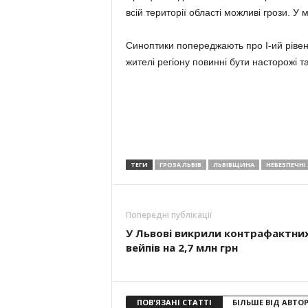
всій території області можливі грози. У м
Синоптики попереджають про I-ий рівен
жителі регіону повинні бути насторожі т
ТЕГИ
ГРОЗА ЛЬВІВ
ЛЬВІВЩИНА
НЕБЕЗПЕЧНІ
Попередні публікації
У Львові викрили контрафактни
вейпів на 2,7 млн грн
ПОВ'ЯЗАНІ СТАТТІ
БІЛЬШЕ ВІД АВТО