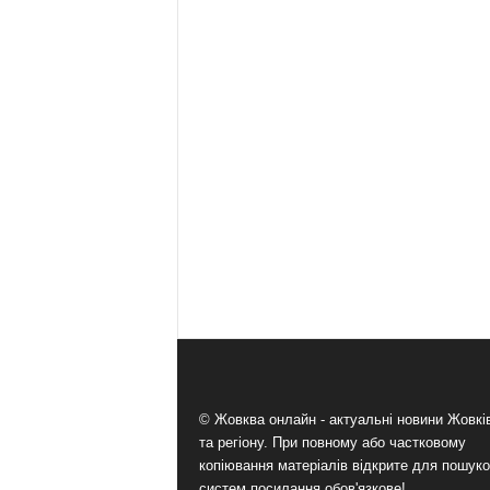
© Жовква онлайн - актуальні новини Жовк
та регіону. При повному або частковому
копіювання матеріалів відкрите для пошук
систем посилання обов'язкове!