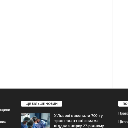
ЩЕ БІЛЬШЕ НОВИН
ПО
івщини
Прав
У Львові виконали 700-ту
трансплантацію: мама
ових
Цікав
віддала нирку 27-річному