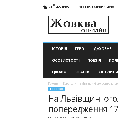
C
ЖОВКВА
ЧЕТВЕР, 6 СЕРПНЯ, 2026
31
Жовква
он-
лайн
–
актуальні
новини
ІСТОРІЯ
ГЕРОЇ
ДУХОВНЕ
ОСОБИСТОСТІ
ПОЕЗІЯ
ПОЛ
ЦІКАВО
ВІТАННЯ
СВІТЛИН
Головна
Коротко
На Львівщині оголошено штор
КОРОТКО
На Львівщині ог
попередження 17