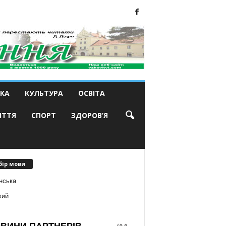
КА
КУЛЬТУРА
ОСВІТА
ИТТЯ
СПОРТ
ЗДОРОВ’Я
бір мови
нська
кий