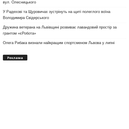
вул. Олесницького
У Радехові та Щуровичах зустрінуть на щиті полеглого воїна
Володимира Свідерського
Дружина ветерана на Львівщині розвиває лавандовий простір за
грантом «єРобота»
Олега Рибака визнали найкращим спортсменом Львова у липні
Реклама