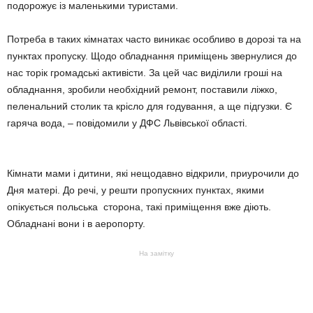
подорожує із маленькими туристами.
Потреба в таких кімнатах часто виникає особливо в дорозі та на
пунктах пропуску. Щодо обладнання приміщень звернулися до
нас торік громадські активісти. За цей час виділили гроші на
обладнання, зробили необхідний ремонт, поставили ліжко,
пеленальний столик та крісло для годування, а ще підгузки. Є
гаряча вода, – повідомили у ДФС Львівської області.
Кімнати мами і дитини, які нещодавно відкрили, приурочили до
Дня матері. До речі, у решти пропускних пунктах, якими
опікується польська сторона, такі приміщення вже діють.
Обладнані вони і в аеропорту.
На замітку