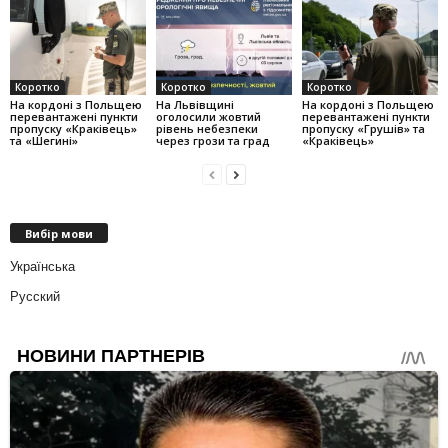
Коротко
Коротко
Коротко
На кордоні з Польщею
На Львівщині
На кордоні з Польщею
перевантажені пункти
оголосили жовтий
перевантажені пункти
пропуску «Краківець»
рівень небезпеки
пропуску «Грушів» та
та «Шегині»
через грози та град
«Краківець»
Вибір мови
Українська
Русский