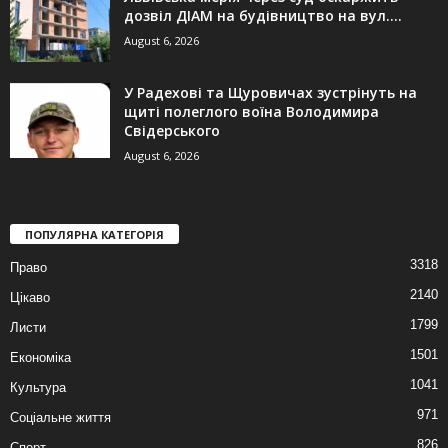
дозвіл ДІАМ на будівництво на вул....
August 6, 2026
У Радехові та Щуровичах зустрінуть на
щиті полеглого воїна Володимира
Свідерського
August 6, 2026
ПОПУЛЯРНА КАТЕГОРІЯ
3318
Право
2140
Цікаво
1799
Листи
1501
Економіка
1041
Культура
971
Соціальне життя
826
Спорт