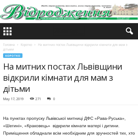
Головна
Коротко
На митних постах Львівщини відкрили кімнати для мам з
дітьми
КОРОТКО
На митних постах Львівщини
відкрили кімнати для мам з
дітьми
May 17, 2019
271
0
На пунктах пропуску Львівської митниці ДФС «Рава-Руська»,
«Шегині», «Краковець» відкрили кімнати матері і дитини.
Приміщення обладнали всім необхідним для зручностей тих, хто