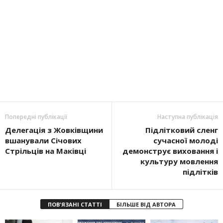
Попередні публікації
Наступна публікація
Делегація з Жовківщини
Підлітковий сленг
вшанували Січових
сучасної молоді
Стрільців на Маківці
демонструє виховання і
культуру мовлення
підлітків
ПОВ'ЯЗАНІ СТАТТІ
БІЛЬШЕ ВІД АВТОРА