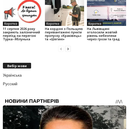
Коротко
Коротко
Коротко
11 серпня 2026 року
На кордоні з Польщею
На Львівщині
закриють залізничний
перевантажені пункти
оголосили жовтий
переїзд на перегоні
пропуску «Краківець»
рівень небезпеки
Турка–Яблунька
та «Шегині»
через грози та град
Вибір мови
Українська
Русский