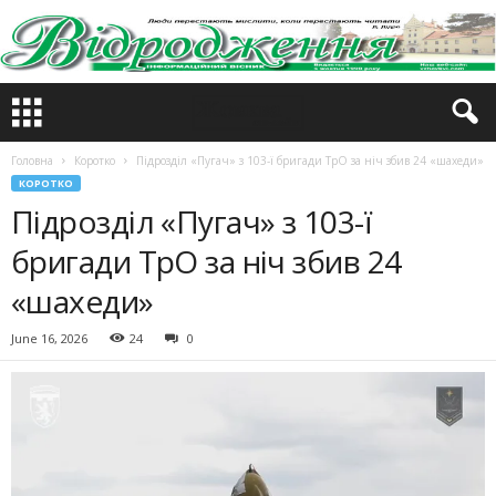
Головна
Коротко
Підрозділ «Пугач» з 103-ї бригади ТрО за ніч збив 24 «шахеди»
КОРОТКО
Підрозділ «Пугач» з 103-ї
бригади ТрО за ніч збив 24
«шахеди»
June 16, 2026
24
0