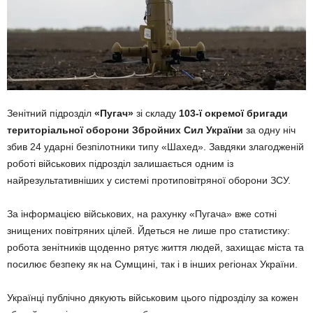
Зенітний підрозділ
«Пугач»
зі складу
103-ї окремої бригади
територіальної оборони Збройних Сил України
за одну ніч
збив 24 ударні безпілотники типу «Шахед». Завдяки злагодженій
роботі військових підрозділ залишається одним із
найрезультативніших у системі протиповітряної оборони ЗСУ.
За інформацією військових, на рахунку «Пугача» вже сотні
знищених повітряних цілей. Йдеться не лише про статистику:
робота зенітників щоденно рятує життя людей, захищає міста та
посилює безпеку як на Сумщині, так і в інших регіонах України.
Українці публічно дякують військовим цього підрозділу за кожен