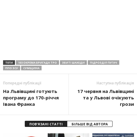
ТЕГИ
103 ОКРЕМА БРИГАДА ТРО
ЗБИТІ ШАХЕДИ
ПІДРОЗДІЛ ПУГАЧ
ППО ЗСУ
СУМЩИНА
Попередні публікації
Наступна публікація
На Львівщині готують
17 червня на Львівщині
програму до 170-річчя
та у Львові очікують
Івана Франка
грози
ПОВ'ЯЗАНІ СТАТТІ
БІЛЬШЕ ВІД АВТОРА