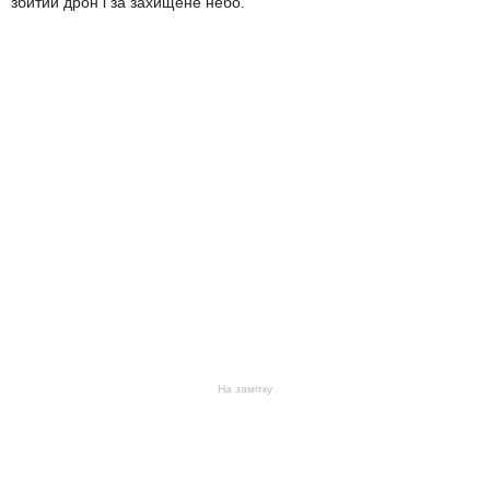
збитий дрон і за захищене небо.
На замітку