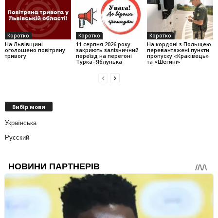
Коротко
Коротко
Коротко
На Львівщині
11 серпня 2026 року
На кордоні з Польщею
оголошено повітряну
закриють залізничний
перевантажені пункти
тривогу
переїзд на перегоні
пропуску «Краківець»
Турка–Яблунька
та «Шегині»
Вибір мови
Українська
Русский