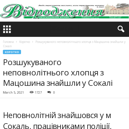
Головна
Коротко
Розшукуваного неповнолітнього хлопця з Мацошина знайшли у
Сокалі
КОРОТКО
Розшукуваного
неповнолітнього хлопця з
Мацошина знайшли у Сокалі
March 5, 2021
1727
0
Неповнолітній знайшовся у м
Сокаль, працівниками поліції,