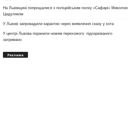
На Львівщині попрощалися з поліцейським полку «Сафарі» Миколою
Цидуляком
У Львові запровадили карантин через виявлення сказу у кота
У центрі Львова поранили ножем перехожого: підозрюваного
затримано
Реклама