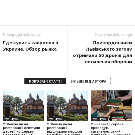
Попередні публікації
Наступна публікація
Где купить капролон в
Прикордонники
Украине. Обзор рынка
Львівського загону
отримали 50 дронів для
посилення оборони
ПОВ'ЯЗАНІ СТАТТІ
БІЛЬШЕ ВІД АВТОРА
Культура
Культура
Культура
У Жовкві після
У Жовкві після
У Львові 16 серпня
реставрації освятили
реставрації
проведуть
дерев’яну церкву
відслужили перший
загальноміський
Пресвятої Трійці
молебень у Церкві
книгообмін «Книжкова