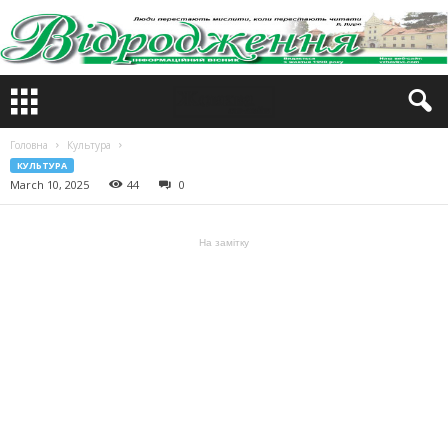
Головна
Культура
КУЛЬТУРА
March 10, 2025
44
0
На замітку