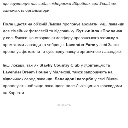
що згуртовує нас задля підтримки Збройних сил України»
, –
зазначають організатори.
Поле щастя
на об’їзній Львова пропонує ароматні кущі лаванди
для сімейних фотосесій та відпочинку.
Бутік-вілла «Прованс»
у селі Буковинка створює атмосферу прованського затишку з
ароматами лаванди та чебрецю.
Lavender Farm
у селі Зашків
пропонує фотозони та сувенірну лавку з органічною лавандою.
Інші локації, такі як
Stavky Country Club
у Жовтанцях та
Lavender Dream House
у Малехові, також запрошують на
відпочинок серед лаванди.
Лавандові пагорби
у селі Віняви
пропонують найвище лавандове поле Львівщини з краєвидами
на Карпати.
На замітку