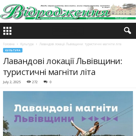
Головна
Культура
Лавандові локації Львівщини: туристичні магніти літа
КУЛЬТУРА
Лавандові локації Львівщини:
туристичні магніти літа
July 2, 2025
272
0