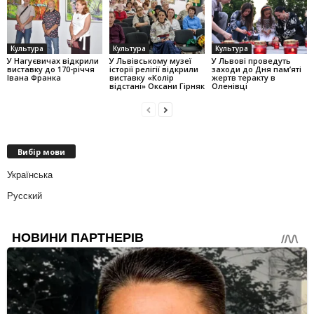
Культура
Культура
Культура
У Нагуєвичах відкрили
У Львівському музеї
У Львові проведуть
виставку до 170-річчя
історії релігії відкрили
заходи до Дня пам’яті
Івана Франка
виставку «Колір
жертв теракту в
відстані» Оксани Гірняк
Оленівці
Вибір мови
Українська
Русский