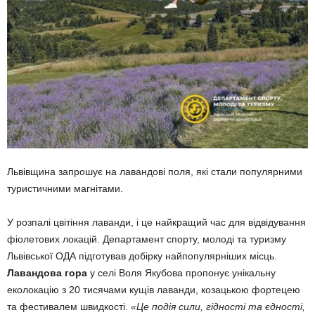
Львівщина запрошує на лавандові поля, які стали популярними
туристичними магнітами.
У розпалі цвітіння лаванди, і це найкращий час для відвідування
фіолетових локацій. Департамент спорту, молоді та туризму
Львівської ОДА підготував добірку найпопулярніших місць.
Лавандова гора
у селі Воля Якубова пропонує унікальну
еколокацію з 20 тисячами кущів лаванди, козацькою фортецею
та фестивалем швидкості.
«Це подія сили, гідності та єдності,