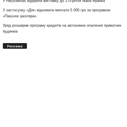
У Нагуєвичах відкрили виставку до 170-річчя Івана Франка
У застосунку «Дія» відновили виплати 5 000 грн за програмою
«Пакунок школяра»
Уряд розширив програму кредитів на автономне опалення приватних
будинків
Реклама