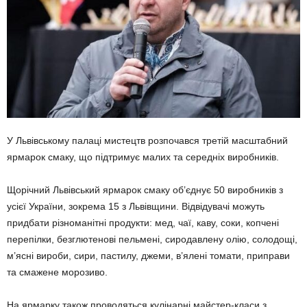
У Львівському палаці мистецтв розпочався третій масштабний
ярмарок смаку, що підтримує малих та середніх виробників.
Щорічний Львівський ярмарок смаку об’єднує 50 виробників з
усієї України, зокрема 15 з Львівщини. Відвідувачі можуть
придбати різноманітні продукти: мед, чаї, каву, соки, копчені
перепілки, безглютенові пельмені, сиродавлену олію, солодощі,
м’ясні вироби, сири, пастилу, джеми, в’ялені томати, приправи
та смажене морозиво.
На ярмарку також проводяться кулінарні майстер-класи з