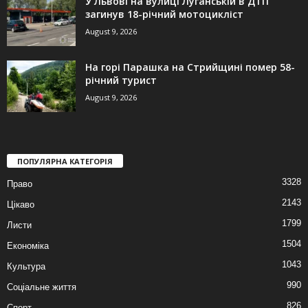
У Львові на вулиці Луганській в ДТП
загинув 18-річний мотоцикліст
August 9, 2026
На горі Парашка на Стрийщині помер 58-
річний турист
August 9, 2026
ПОПУЛЯРНА КАТЕГОРІЯ
3328
Право
2143
Цікаво
1799
Листи
1504
Економіка
1043
Культура
990
Соціальне життя
826
Спорт