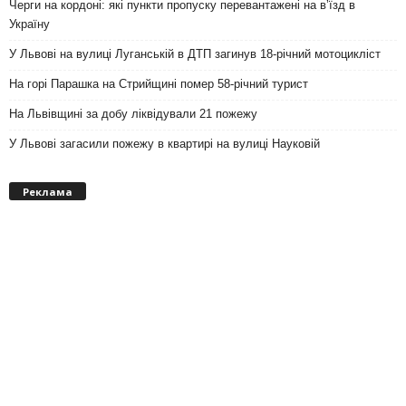
Черги на кордоні: які пункти пропуску перевантажені на вʼїзд в
Україну
У Львові на вулиці Луганській в ДТП загинув 18-річний мотоцикліст
На горі Парашка на Стрийщині помер 58-річний турист
На Львівщині за добу ліквідували 21 пожежу
У Львові загасили пожежу в квартирі на вулиці Науковій
Реклама