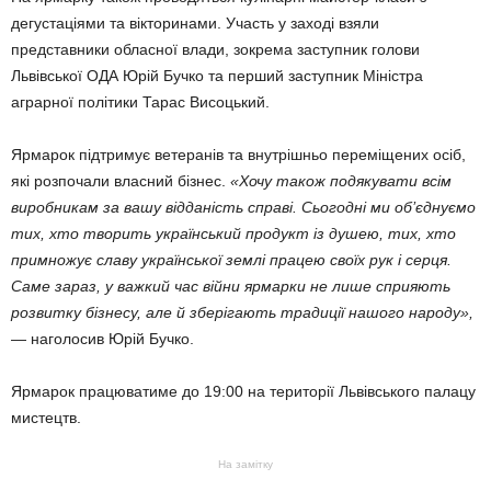
дегустаціями та вікторинами. Участь у заході взяли
представники обласної влади, зокрема заступник голови
Львівської ОДА Юрій Бучко та перший заступник Міністра
аграрної політики Тарас Висоцький.
Ярмарок підтримує ветеранів та внутрішньо переміщених осіб,
які розпочали власний бізнес.
«Хочу також подякувати всім
виробникам за вашу відданість справі. Сьогодні ми об’єднуємо
тих, хто творить український продукт із душею, тих, хто
примножує славу української землі працею своїх рук і серця.
Саме зараз, у важкий час війни ярмарки не лише сприяють
розвитку бізнесу, але й зберігають традиції нашого народу»,
— наголосив Юрій Бучко.
Ярмарок працюватиме до 19:00 на території Львівського палацу
мистецтв.
На замітку