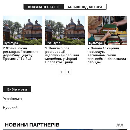
ПОВ'ЯЗАНІ СТАТТІ
БІЛЬШЕ ВІД АВТОРА
Культура
Культура
Культура
У Жовкві після
У Жовкві після
У Львові 16 серпня
реставрації освятили
реставрації
проведуть
дерев’яну церкву
відслужили перший
загальноміський
Пресвятої Трійці
молебень у Церкві
книгообмін «Книжкова
Пресвятої Трійці
площа»
Вибір мови
Українська
Русский