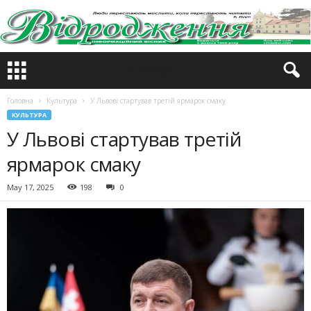
Головна
Культура
У Львові стартував третій ярмарок смаку
КУЛЬТУРА
У Львові стартував третій
ярмарок смаку
May 17, 2025
198
0