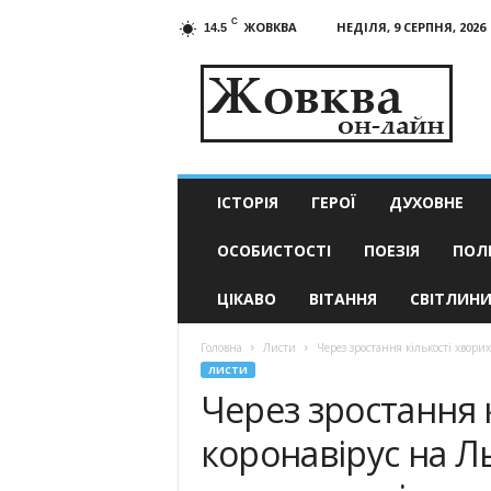
C
ЖОВКВА
НЕДІЛЯ, 9 СЕРПНЯ, 2026
14.5
Жовква
он-
лайн
–
актуальні
новини
ІСТОРІЯ
ГЕРОЇ
ДУХОВНЕ
ОСОБИСТОСТІ
ПОЕЗІЯ
ПОЛ
ЦІКАВО
ВІТАННЯ
СВІТЛИН
Головна
Листи
Через зростання кількості хвори
ЛИСТИ
Через зростання 
коронавірус на Л