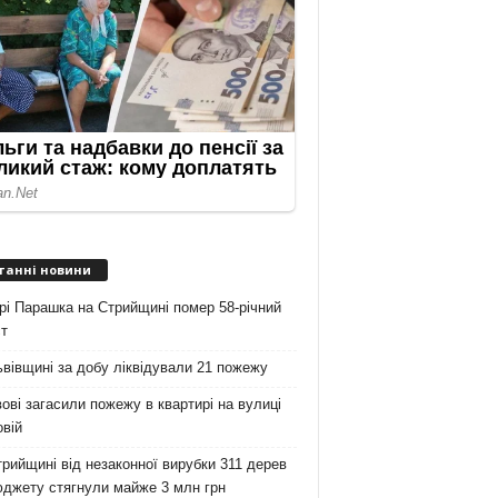
танні новини
рі Парашка на Стрийщині помер 58-річний
т
вівщині за добу ліквідували 21 пожежу
ові загасили пожежу в квартирі на вулиці
вій
рийщині від незаконної вирубки 311 дерев
юджету стягнули майже 3 млн грн