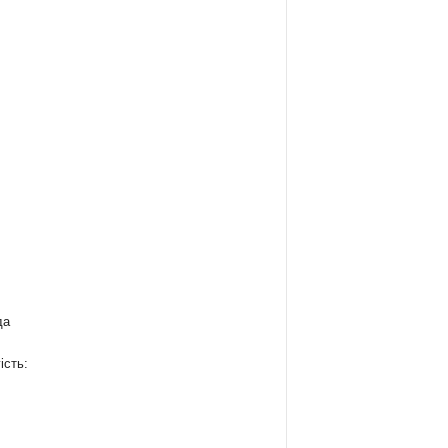
да
ість:
: