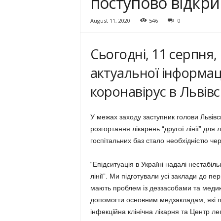
поступово відкрива
August 11, 2020
546
0
Сьогодні, 11 серпня,
актуальної інформаці
коронавірус в Львівс
У межах заходу заступник голови Львів
розгортання лікарень “другої лінії” для
госпітальних баз стало необхідністю чер
“Епідситуація в Україні надалі нестабіль
лінії”. Ми підготували усі заклади до п
мають проблем із деззасобами та меди
допомогти основним медзакладам, які 
інфекційна клінічна лікарня та Центр ле