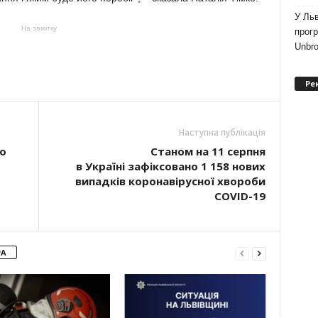
У Льв
На замітку
прогр
Unbro
Ре
Наступна публікація
о
Станом на 11 серпня
в Україні зафіксовано 1 158 нових
випадків коронавірусної хвороби
COVID-19
РА