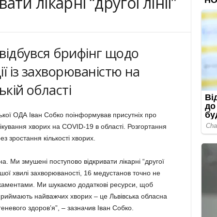
ти лікарні “другої лінії”
 відбувся брифінг щодо
ї із захворюваністю на
ькій області
ської ОДА Іван Собко поінформував присутніх про
 лікування хворих на COVID-19 в області. Розгортання
ез зростання кількості хворих.
на. Ми змушені поступово відкривати лікарні “другої
ершої хвилі захворюваності, 16 медустанов точно не
каментами. Ми шукаємо додаткові ресурси, щоб
приймають найважчих хворих – це Львівська обласна
геневого здоров’я”, – зазначив Іван Собко.