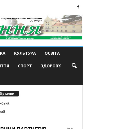
КА
КУЛЬТУРА
ОСВІТА
ИТТЯ
СПОРТ
ЗДОРОВ’Я
бір мови
нська
кий