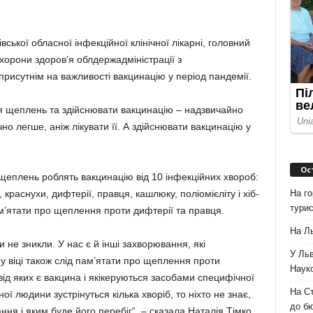
ської обласної інфекційної клінічної лікарні, головний
хорони здоров’я облдержадміністрації з
присутнім на важливості вакцинацію у період пандемії.
я щеплень та здійснювати вакцинацію – надзвичайно
о легше, аніж лікувати її. А здійснювати вакцинацію у
Ос
щеплень роблять вакцинацію від 10 інфекційних хвороб:
На го
, краснухи, дифтерії, правця, кашлюку, поліомієліту і хіб-
турис
пам’ятати про щеплення проти дифтерії та правця.
На Ль
и не зникли. У нас є й інші захворювання, які
У Льв
у віці також слід пам’ятати про щеплення проти
Науко
від яких є вакцина і якікеруються засобами специфічної
На Ст
ої людини зустрінуться кілька хворіб, то ніхто не знає,
до б
я і яким буде його перебіг”, – сказала Наталія Тімко.