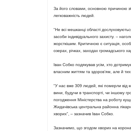
За його словами, основною причиною зб
легковажність людей.
“Не всі мешканці області дослуховуютьс
засоби індивідуального захисту. – нагол
жорсткішим. Критичною є ситуація, особ
озерах, річках, заходах громадського ха
Іван Собко подякував усім, хто дотриму
власним життям та здоров’ям, але й тих,
“У нас вже 309 людей, які померли від к
вини, будучи в транспорті, чи іншому гр
погодження Міністерства на роботу кущ
Жидачівська центральна районна лікарн
хворих”, – зазначив Іван Собко.
Зазначимо, що згодом хворих на корон