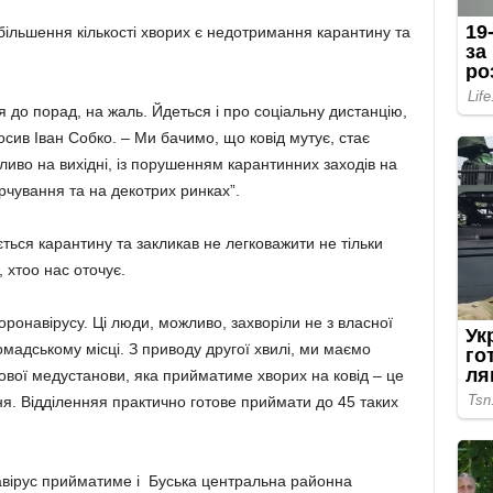
ільшення кількості хворих є недотримання карантину та
я до порад, на жаль. Йдеться і про соціальну дистанцію,
осив Іван Собко. – Ми бачимо, що ковід мутує, стає
ливо на вихідні, із порушенням карантинних заходів на
рчування та на декотрих ринках”.
ється карантину та закликав не легковажити не тільки
 хтоо нас оточує.
оронавірусу. Ці люди, можливо, захворіли не з власної
омадському місці. З приводу другої хвилі, ми маємо
ової медустанови, яка прийматиме хворих на ковід – це
я. Відділенняя практично готове приймати до 45 таких
авірус прийматиме і Буська центральна районна