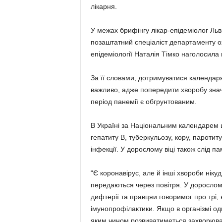
лікарня.
У межах брифінгу лікар-епідеміолог Львів
позаштатний спеціаліст департаменту о
епідеміології Наталія Тімко наголосила 
За її словами, дотримуватися календар
важливо, адже попередити хворобу значн
період панемії є обгрунтованим.
В Україні за Національним календарем 
гепатиту В, туберкульозу, кору, паротиту
інфекції. У дорослому віці також слід 
“Є коронавірус, але й інші хвороби нікуд
передаються через повітря. У дорослом
дифтерії та правцяи говоримог про трі, 
імунопрофілактики. Якщо в організмі одн
яким чином розвиватиметься захворюванн