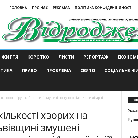
ГОЛОВНА
ПРО НАС
РЕКЛАМА
ПОЛІТИКА КОНФІДЕНЦІЙНОСТІ
ЖИТТЯ
КОРОТКО
ЛИСТИ
РЕПОРТАЖ
ЕКОНОМІ
ІТИКА
ПРАВО
ПРОБЛЕМА
СВЯТО
СОЦІАЛЬНЕ Ж
И
х на коронавірус на Львівщині змушені поступово відкривати лікарні...
Ви
Украї
кількості хворих на
Русс
ьвівщині змушені