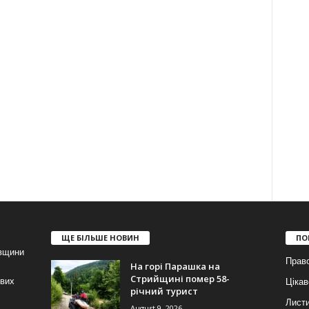
ЩЕ БІЛЬШЕ НОВИН
ПО
івщини
Прав
На горі Парашка на
Стрийщині помер 58-
ових
Цікав
річний турист
Лист
August 9, 2026