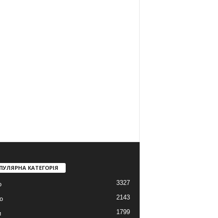
ПУЛЯРНА КАТЕГОРІЯ
3327
о
2143
о
1799
и