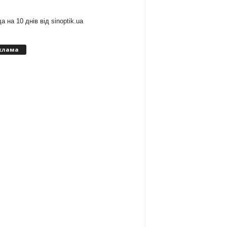
а на 10 днів від
sinoptik.ua
клама