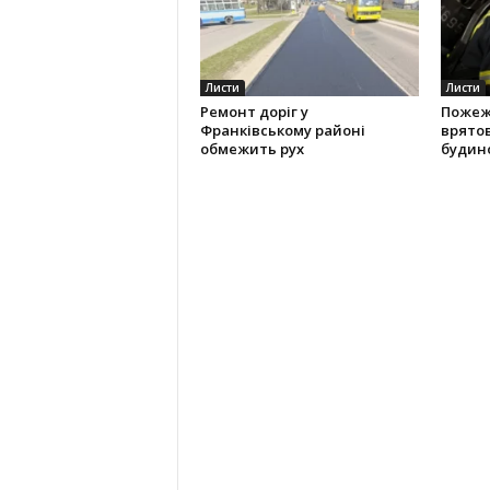
Листи
Листи
Ремонт доріг у
Пожежа
Франківському районі
врято
обмежить рух
будин