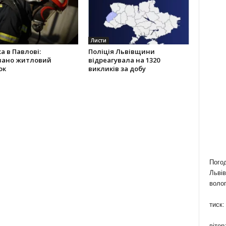
Листи
 в Павлові:
Поліція Львівщини
вано житловий
відреагувала на 1320
ок
викликів за добу
Пого
Львів
волог
тиск:
вітер