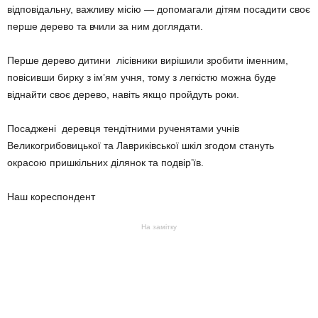
відповідальну, важливу місію — допомагали дітям посадити своє
перше дерево та вчили за ним доглядати.
Перше дерево дитини лісівники вирішили зробити іменним,
повісивши бирку з ім’ям учня, тому з легкістю можна буде
віднайти своє дерево, навіть якщо пройдуть роки.
Посаджені деревця тендітними рученятами учнів
Великогрибовицької та Лавриківської шкіл згодом стануть
окрасою пришкільних ділянок та подвір’їв.
Наш кореспондент
На замітку