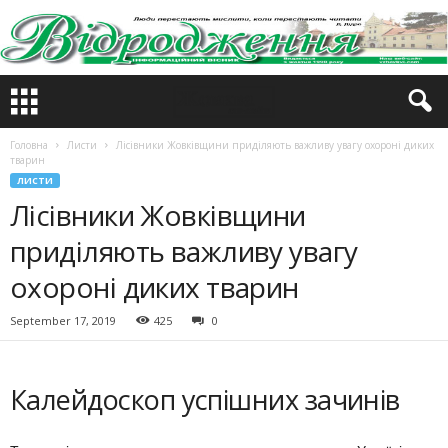
Головна
Листи
Лісівники Жовківщини приділяють важливу увагу охороні диких
тварин
ЛИСТИ
Лісівники Жовківщини
приділяють важливу увагу
охороні диких тварин
September 17, 2019
425
0
Калейдоскоп успішних зачинів