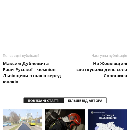
Попередні публікації
Наступна публікація
Максим Дубневич з
На Жовківщині
Рави-Руської – чемпіон
святкували день села
Львівщини з шахів серед
Сопошина
юнаків
ПОВ'ЯЗАНІ СТАТТІ
БІЛЬШЕ ВІД АВТОРА