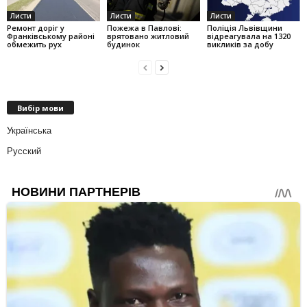
Листи
Листи
Листи
Ремонт доріг у
Пожежа в Павлові:
Поліція Львівщини
Франківському районі
врятовано житловий
відреагувала на 1320
обмежить рух
будинок
викликів за добу
Вибір мови
Українська
Русский