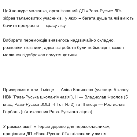
Цей конкурс малюнка, організований ДП «Рава-Руське ЛГ»
зібрав талановитих учасників, у яких – багата душа та які вміють
бачити прекрасне — красу лісу.
Вибирати переможців виявилось надзвичайно складно,
розповіли лісівники, адже всі роботи були неймовірні, кожен
малюнок відображав почуття дитини.
Призерами стали: І місце — Аліна Конишева (учениця 5 класу
НВК “Рава-Руська школа-гімназія”), ІІ — Владислав Фролов (5
клас, Рава-Руська ЗОШ І-ІІІ ст. № 2) та ІІІ місце — Ростислав
Горбань (п’ятикласник Рава-Руського ліцею).
У рамках акції «Перше дерево для першокласника»,
працівники ДП «Рава-Руське ЛГ» втілювали у життя