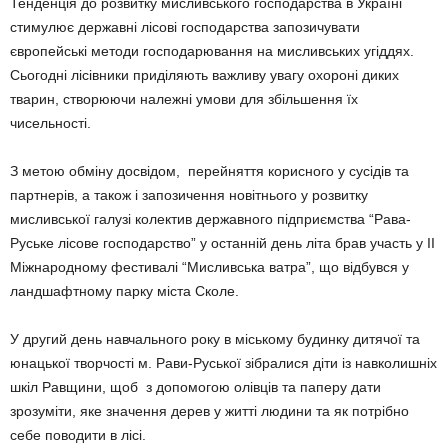
Тенденція до розвитку мисливського господарства в Україні
стимулює державні лісові господарства запозичувати
європейські методи господарювання на мисливських угіддях.
Сьогодні лісівники приділяють важливу увагу охороні диких
тварин, створюючи належні умови для збільшення їх
чисельності.
З метою обміну досвідом, перейняття корисного у сусідів та
партнерів, а також і запозичення новітнього у розвитку
мисливської галузі колектив державного підприємства “Рава-
Руське лісове господарство” у останній день літа брав участь у ІІ
Міжнародному фестивалі “Мисливська ватра”, що відбувся у
ландшафтному парку міста Сколе.
У другий день навчального року в міському будинку дитячої та
юнацької творчості м. Рави-Руської зібралися діти із навколишніх
шкіл Равщини, щоб з допомогою олівців та паперу дати
зрозуміти, яке значення дерев у житті людини та як потрібно
себе поводити в лісі.