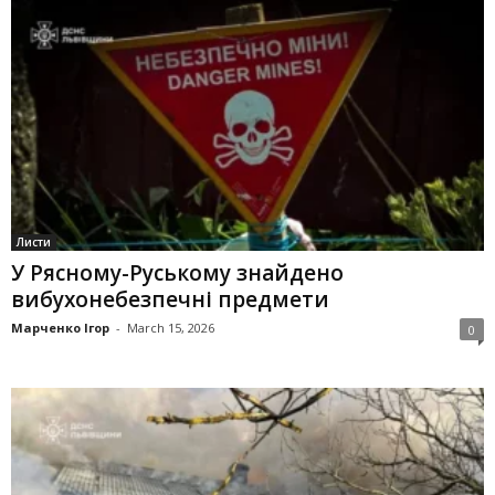
Листи
У Рясному-Руському знайдено
вибухонебезпечні предмети
Марченко Ігор
-
March 15, 2026
0