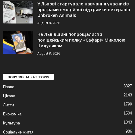
У Львові стартувало навчання учасників
програми емоційної підтримки ветеранів
Unbroken Animals
August 8, 2026
На Львівщині попрощалися з
поліцейським полку «Сафарі» Миколою
Цидуляком
August 8, 2026
ПОПУЛЯРНА КАТЕГОРІЯ
3327
Право
2143
Цікаво
1799
Листи
1504
Економіка
1043
Культура
986
Соціальне життя