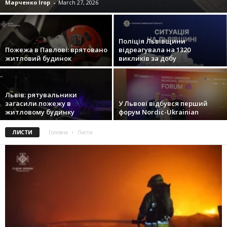
Марченко Ігор
-
March 27, 2026
Поліція Львівщини
Пожежа в Павлові: врятовано
відреагувала на 1320
житловий будинок
викликів за добу
Львів: рятувальники
загасили пожежу в
У Львові відбувся перший
житловому будинку
форум Nordic-Ukrainian
ЛИСТИ
Головна
Листи