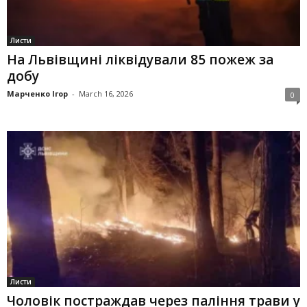
Листи
На Львівщині ліквідували 85 пожеж за
добу
Марченко Ігор
-
March 16, 2026
0
Листи
Чоловік постраждав через паління трави у