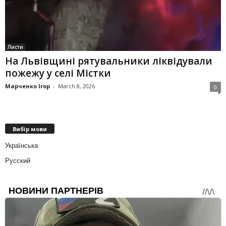
Листи
На Львівщині рятувальники ліквідували
пожежу у селі Містки
Марченко Ігор
-
March 8, 2026
0
Вибір мови
Українська
Русский