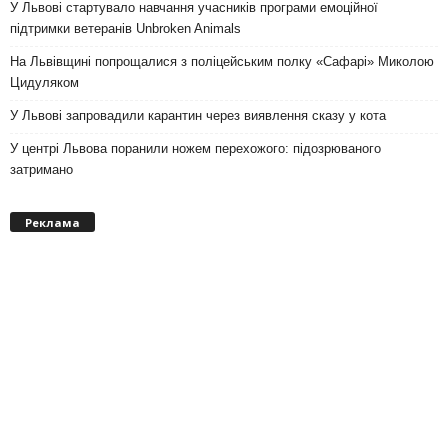
У Львові стартувало навчання учасників програми емоційної
підтримки ветеранів Unbroken Animals
На Львівщині попрощалися з поліцейським полку «Сафарі» Миколою
Цидуляком
У Львові запровадили карантин через виявлення сказу у кота
У центрі Львова поранили ножем перехожого: підозрюваного
затримано
Реклама