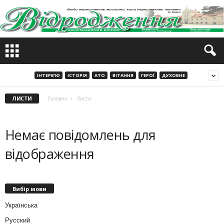
ІНТЕРВ'Ю
ІСТОРІЯ
АТО
ВІТАННЯ
ГЕРОЇ
ДУХОВНЕ
ЛИСТИ
Головна
Листи
Немає повідомлень для
відображення
Вибір мови
Українська
Русский