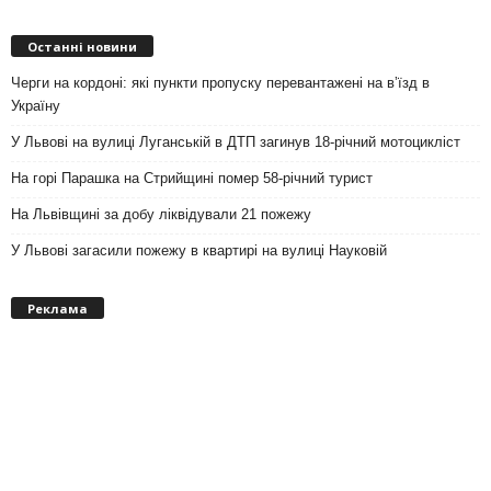
Останні новини
Черги на кордоні: які пункти пропуску перевантажені на вʼїзд в
Україну
У Львові на вулиці Луганській в ДТП загинув 18-річний мотоцикліст
На горі Парашка на Стрийщині помер 58-річний турист
На Львівщині за добу ліквідували 21 пожежу
У Львові загасили пожежу в квартирі на вулиці Науковій
Реклама