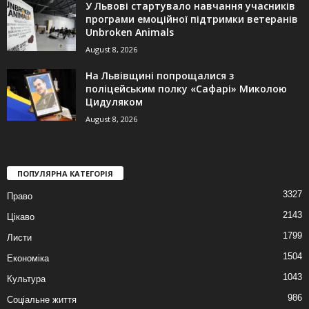
У Львові стартувало навчання учасників
програми емоційної підтримки ветеранів
Unbroken Animals
August 8, 2026
На Львівщині попрощалися з
поліцейським полку «Сафарі» Миколою
Цидуляком
August 8, 2026
ПОПУЛЯРНА КАТЕГОРІЯ
3327
Право
2143
Цікаво
1799
Листи
1504
Економіка
1043
Культура
986
Соціальне життя