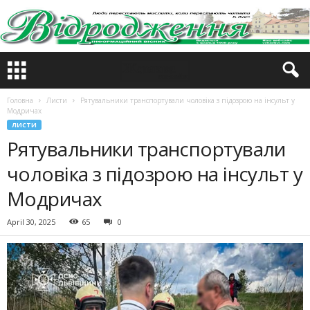
Головна
Листи
Рятувальники транспортували чоловіка з підозрою на інсульт у
Модричах
ЛИСТИ
Рятувальники транспортували
чоловіка з підозрою на інсульт у
Модричах
April 30, 2025
65
0