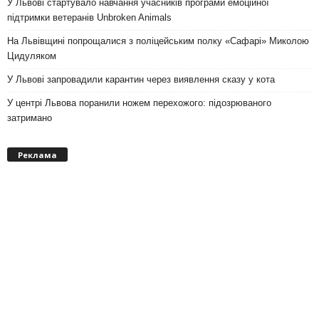
У Львові стартувало навчання учасників програми емоційної
підтримки ветеранів Unbroken Animals
На Львівщині попрощалися з поліцейським полку «Сафарі» Миколою
Цидуляком
У Львові запровадили карантин через виявлення сказу у кота
У центрі Львова поранили ножем перехожого: підозрюваного
затримано
Реклама