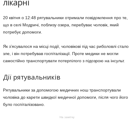
лікарні
20 квітня о 12:48 рятувальники отримали повідомлення про те,
що в селі Модричі, поблизу озера, перебуває чоловік, який
потребує допомоги.
Як з’ясувалося на місці події, чоловікові під час риболовлі стало
зле, і він потребував госпіталізації. Проте медики не могли
самостійно транспортувати потерпілого з підозрою на інсульт.
Дії рятувальників
Рятувальники за допомогою медичних нош транспортували
чоловіка до карети швидкої медичної допомоги, після чого його
було госпіталізовано.
На замітку