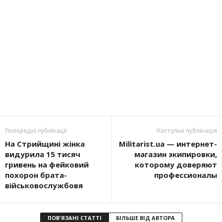
Попередні публікації
Наступна публікація
На Стрийщині жінка
Militarist.ua — интернет-
видурила 15 тисяч
магазин экипировки,
гривень на фейковий
которому доверяют
похорон брата-
профессионалы
військовослужбовя
ПОВ'ЯЗАНІ СТАТТІ
БІЛЬШЕ ВІД АВТОРА