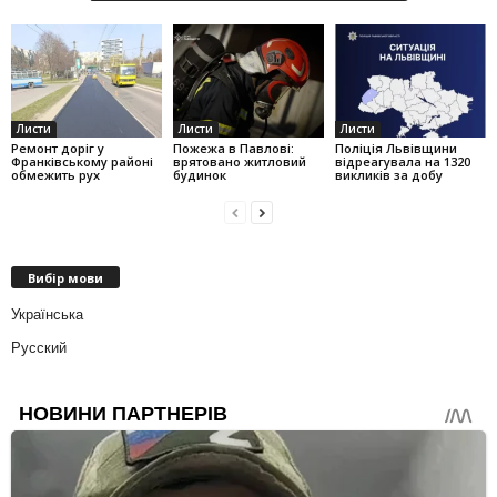
Листи
Листи
Листи
Ремонт доріг у
Пожежа в Павлові:
Поліція Львівщини
Франківському районі
врятовано житловий
відреагувала на 1320
обмежить рух
будинок
викликів за добу
Вибір мови
Українська
Русский