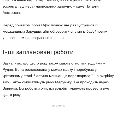
зокрема і від несанкціонованих запруд», – каже Наталія
Алєксєєва.
Перед початком робіт Офіс планує ще раз зустрітися із
мешканцями Зарудців, аби обговорити спільні із басейновим
управлінням напрацьовані рішення.
Інші заплановані роботи
Зазначимо: що цього року також мають очистити водойму у
Рудно. Вона розташована у межах парку і перебуває у
критичному стані. Частина мешканців перетворила її на вигрібну
яму. Також очищатимуть річку Маруньку, яка проходить через
Винники. Всі роботи з очистки водойм планують провести вже
цього року.
На замітку