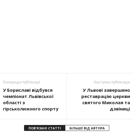
Попередні публікації
Наступна публікація
У Бориславі відбувся
У Львові завершено
чемпіонат Львівської
реставрацію церкви
області з
святого Миколая та
гірськолижного спорту
дзвіниці
ПОВ'ЯЗАНІ СТАТТІ
БІЛЬШЕ ВІД АВТОРА