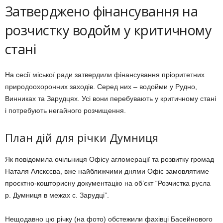
Затверджено фінансування на
розчистку водойм у критичному
стані
На сесії міської ради затвердили фінансування пріоритетних
природоохоронних заходів. Серед них – водойми у Рудно,
Винниках та Зарудцях. Усі вони перебувають у критичному стані
і потребують негайного розчищення.
План дій для річки Думниця
Як повідомила очільниця Офісу агломерації та розвитку громад
Наталя Алєксєва, вже найближчими днями Офіс замовлятиме
проєктно-кошторисну документацію на об’єкт “Розчистка русла
р. Думниця в межах с. Зарудці”.
Нещодавно цю річку (на фото) обстежили фахівці Басейнового