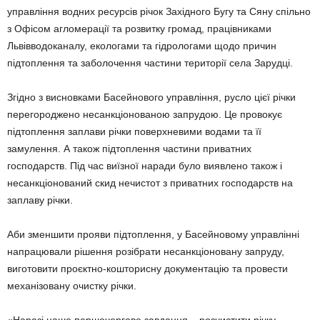
управління водних ресурсів річок Західного Бугу та Сяну спільно
з Офісом агломерації та розвитку громад, працівниками
Львівводоканалу, екологами та гідрологами щодо причин
підтоплення та заболочення частини території села Зарудці.
Згідно з висновками Басейнового управління, русло цієї річки
перегороджено несанкціонованою запрудою. Це провокує
підтоплення заплави річки поверхневими водами та її
замулення. А також підтоплення частини приватних
господарств. Під час виїзної наради було виявлено також і
несанкціонований скид нечистот з приватних господарств на
заплаву річки.
Аби зменшити прояви підтоплення, у Басейновому управлінні
напрацювали рішення розібрати несанкціоновану запруду,
виготовити проєктно-кошторисну документацію та провести
механізовану очистку річки.
«Наразі наше першочергове завдання – розчистити річку,