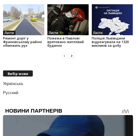
Листи
Листи
Листи
Ремонт доріг у
Пожежа в Павлові:
Поліція Львівщини
Франківському районі
врятовано житловий
відреагувала на 1320
обмежить рух
будинок
викликів за добу
Вибір мови
Українська
Русский