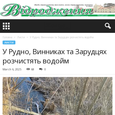
Головна
Листи
У Рудно, Винниках та Зарудцях розчистять водойм
ЛИСТИ
У Рудно, Винниках та Зарудцях
розчистять водойм
March 6, 2025
68
0