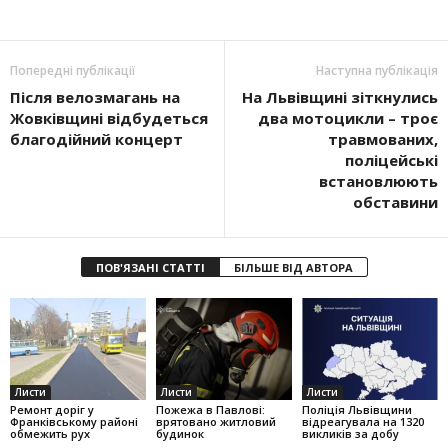
Попередні публікації
Наступна публікація
Після велозмагань на
На Львівщині зіткнулись
Жовківщині відбудеться
два мотоцикли – троє
благодійний концерт
травмованих,
поліцейські
встановлюють
обставини
ПОВ'ЯЗАНІ СТАТТІ
БІЛЬШЕ ВІД АВТОРА
Листи
Листи
Листи
Ремонт доріг у
Пожежа в Павлові:
Поліція Львівщини
Франківському районі
врятовано житловий
відреагувала на 1320
обмежить рух
будинок
викликів за добу