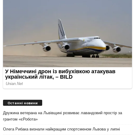
Останні новини
Дружина ветерана на Львівщині розвиває лавандовий простір за
грантом «єРобота»
Олега Рибака визнали найкращим спортсменом Львова у липні