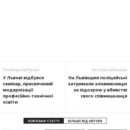
Попередні публікації
Наступна публікація
У Львові відбувся
На Львівщині поліцейські
семінар, присвячений
затримали зловмисницю
модернізації
за підозрою у вбивстві
професійно-технічної
свого співмешканця
освіти
ПОВ'ЯЗАНІ СТАТТІ
БІЛЬШЕ ВІД АВТОРА