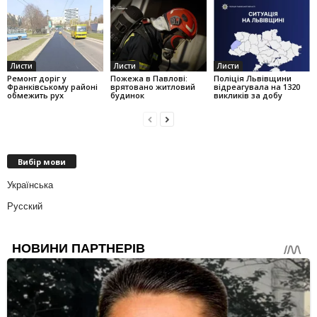
Листи
Листи
Листи
Ремонт доріг у
Пожежа в Павлові:
Поліція Львівщини
Франківському районі
врятовано житловий
відреагувала на 1320
обмежить рух
будинок
викликів за добу
Вибір мови
Українська
Русский