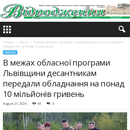
Головна
Листи
В межах обласної програми Львівщини десантникам передали
обладнання на понад 10 мільйонів...
ЛИСТИ
В межах обласної програми
Львівщини десантникам
передали обладнання на понад
10 мільйонів гривень
August 21, 2024
64
0