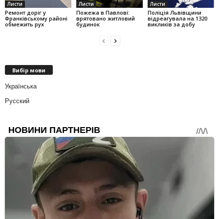
Листи
Листи
Листи
Ремонт доріг у
Пожежа в Павлові:
Поліція Львівщини
Франківському районі
врятовано житловий
відреагувала на 1320
обмежить рух
будинок
викликів за добу
Вибір мови
Українська
Русский