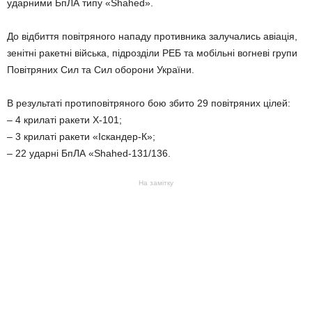
ударними БпЛА типу «Shahed».
До відбиття повітряного нападу противника залучались авіація,
зенітні ракетні війська, підрозділи РЕБ та мобільні вогневі групи
Повітряних Сил та Сил оборони України.
В результаті протиповітряного бою збито 29 повітряних цілей:
– 4 крилаті ракети Х-101;
– 3 крилаті ракети «Іскандер-К»;
– 22 ударні БпЛА «Shahed-131/136.
На замітку