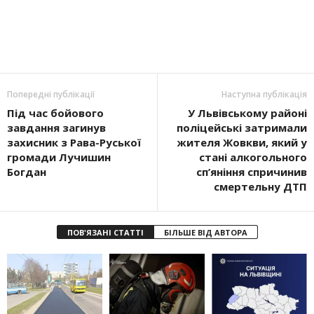
Попередні публікації
Наступна публікація
Під час бойового
У Львівському районі
завдання загинув
поліцейські затримали
захисник з Рава-Руської
жителя Жовкви, який у
громади Лучишин
стані алкогольного
Богдан
сп’яніння спричинив
смертельну ДТП
ПОВ'ЯЗАНІ СТАТТІ
БІЛЬШЕ ВІД АВТОРА