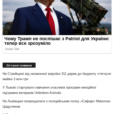
Останні новини
На Стрийщині від незаконної вирубки 311 дерев до бюджету стягнули
майже 3 млн грн
У Львові стартувало навчання учасників програми емоційної
підтримки ветеранів Unbroken Animals
На Львівщині попрощалися з поліцейським полку «Сафарі» Миколою
Цидуляком