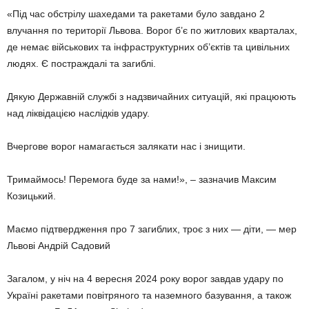
«Під час обстрілу шахедами та ракетами було завдано 2
влучання по території Львова. Ворог б’є по житлових кварталах,
де немає військових та інфраструктурних об’єктів та цивільних
людях. Є постраждалі та загиблі.
Дякую Державній службі з надзвичайних ситуацій, які працюють
над ліквідацією наслідків удару.
Вчергове ворог намагається залякати нас і знищити.
Тримаймось! Перемога буде за нами!», – зазначив Максим
Козицький.
Маємо підтвердження про 7 загиблих, троє з них — діти, — мер
Львові Андрій Садовий
Загалом, у ніч на 4 вересня 2024 року ворог завдав удару по
Україні ракетами повітряного та наземного базування, а також