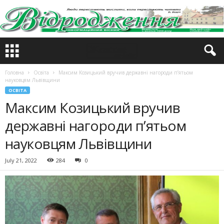
Головна
Освіта
Максим Козицький вручив державні нагороди п’ятьом
науковцям Львівщини
ОСВІТА
Максим Козицький вручив
державні нагороди п’ятьом
науковцям Львівщини
July 21, 2022
284
0