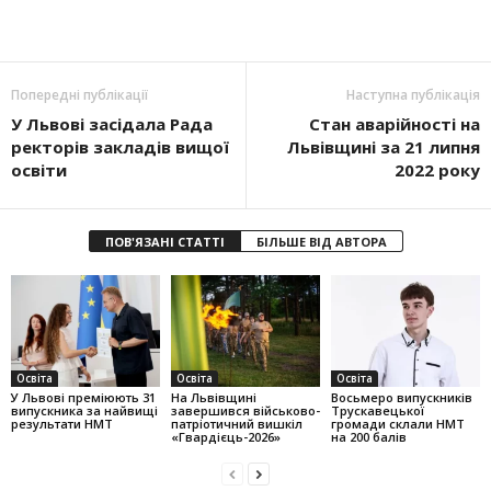
Попередні публікації
Наступна публікація
У Львові засідала Рада
Стан аварійності на
ректорів закладів вищої
Львівщині за 21 липня
освіти
2022 року
ПОВ'ЯЗАНІ СТАТТІ
БІЛЬШЕ ВІД АВТОРА
Освіта
Освіта
Освіта
У Львові преміюють 31
На Львівщині
Восьмеро випускників
випускника за найвищі
завершився військово-
Трускавецької
результати НМТ
патріотичний вишкіл
громади склали НМТ
«Гвардієць-2026»
на 200 балів