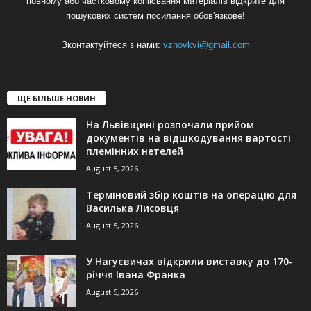
повному або частковому копіювання матеріалів відкрите для
пошукових систем посилання обов'язкове!
Зконтактуйтеся з нами:
vzhovkvi@gmail.com
ЩЕ БІЛЬШЕ НОВИН
На Львівщині розпочали прийом
документів на відшкодування вартості
племінних нетелей
August 5, 2026
Терміновий збір коштів на операцію для
Василька Лисовця
August 5, 2026
У Нагуєвичах відкрили виставку до 170-
річчя Івана Франка
August 5, 2026