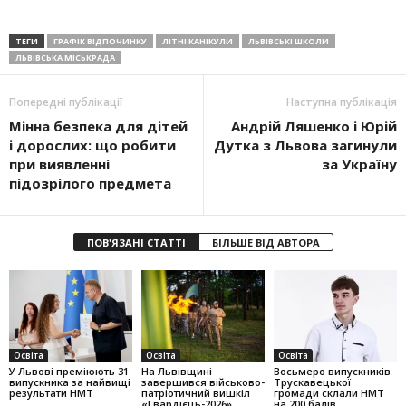
ТЕГИ
ГРАФІК ВІДПОЧИНКУ
ЛІТНІ КАНІКУЛИ
ЛЬВІВСЬКІ ШКОЛИ
ЛЬВІВСЬКА МІСЬКРАДА
Попередні публікації
Наступна публікація
Мінна безпека для дітей
Андрій Ляшенко і Юрій
і дорослих: що робити
Дутка з Львова загинули
при виявленні
за Україну
підозрілого предмета
ПОВ'ЯЗАНІ СТАТТІ
БІЛЬШЕ ВІД АВТОРА
Освіта
Освіта
Освіта
У Львові преміюють 31
На Львівщині
Восьмеро випускників
випускника за найвищі
завершився військово-
Трускавецької
результати НМТ
патріотичний вишкіл
громади склали НМТ
«Гвардієць-2026»
на 200 балів