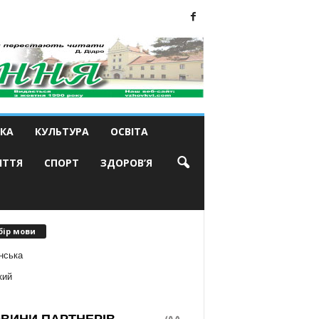
КА
КУЛЬТУРА
ОСВІТА
ИТТЯ
СПОРТ
ЗДОРОВ’Я
бір мови
нська
кий