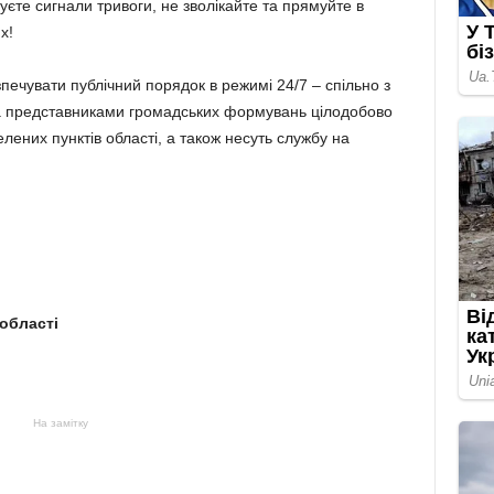
єте сигнали тривоги, не зволікайте та прямуйте в
х!
печувати публічний порядок в режимі 24/7 – спільно з
а представниками громадських формувань цілодобово
лених пунктів області, а також несуть службу на
 області
На замітку