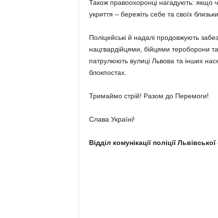
Також правоохоронці нагадують: якщо чу
укриття – бережіть себе та своїх близьки
Поліцейські й надалі продовжують забез
нацгвардійцями, бійцями тероборони т
патрулюють вулиці Львова та інших насе
блокпостах.
Тримаймо стрій! Разом до Перемоги!
Слава Україні!
Відділ комунікації поліції Львівської