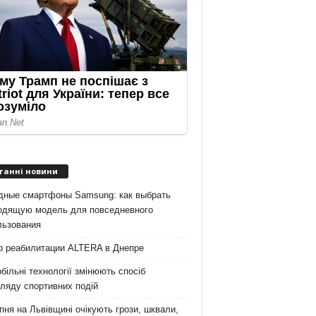
танні новини
дные смартфоны Samsung: как выбрать
одящую модель для повседневного
льзования
р реабилитации ALTERA в Днепре
більні технології змінюють спосіб
ляду спортивних подій
пня на Львівщині очікують грози, шквали,