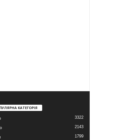
ПУЛЯРНА КАТЕГОРІЯ
3322
о
2143
о
1799
и