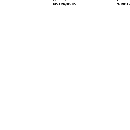
мотоцикліст
елект