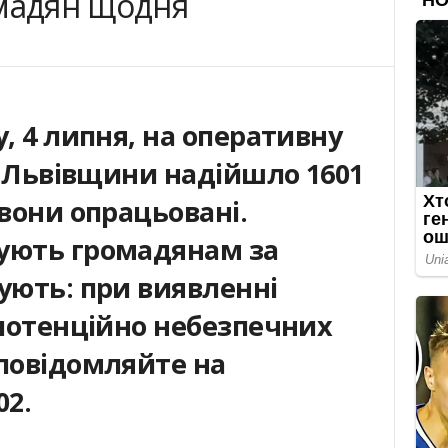
омадян щодня
у, 4 липня, на оперативну
ії Львівщини надійшло 1601
 вони опрацьовані.
ують громадянам за
ують: при виявленні
 потенційно небезпечних
 повідомляйте на
02.