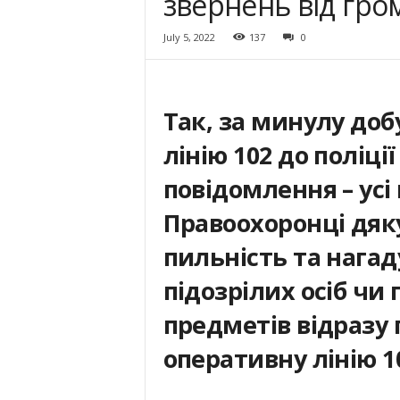
звернень від гр
July 5, 2022
137
0
Так, за минулу доб
лінію 102 до поліц
повідомлення – усі
Правоохоронці дяк
пильність та нагад
підозрілих осіб чи
предметів відразу
оперативну лінію 1