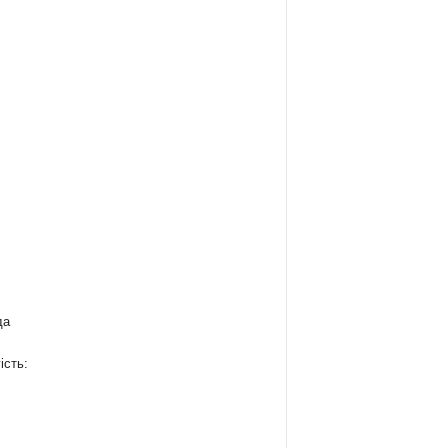
да
ість:
: