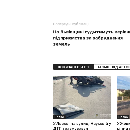
Попередні публікації
На Львівщині судитимуть керів
підприємства за забруднення
земель
ПОВ'ЯЗАНІ СТАТТІ
БІЛЬШЕ ВІД АВТО
Право
Право
У Львові на вулиці Науковій у
У Жовк
ДТП травмувався
річна