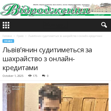
Головна
Право
Львів’янин судитиметься за шахрайство з онлайн-кредитами
ПРАВО
Львів’янин судитиметься за
шахрайство з онлайн-
кредитами
October 1, 2025
175
0