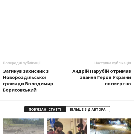
Попередні публікації
Наступна публікація
Загинув захисник з
Андрій Парубій отримав
Новороздільської
звання Героя України
громади Володимир
посмертно
Борисовський
ПОВ'ЯЗАНІ СТАТТІ
БІЛЬШЕ ВІД АВТОРА