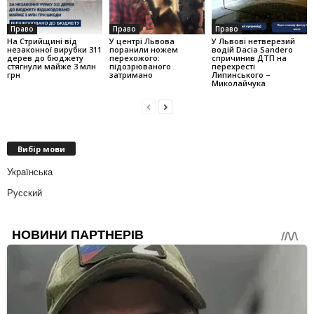
Право
Право
Право
На Стрийщині від
У центрі Львова
У Львові нетверезий
незаконної вирубки 311
поранили ножем
водій Dacia Sandero
дерев до бюджету
перехожого:
спричинив ДТП на
стягнули майже 3 млн
підозрюваного
перехресті
грн
затримано
Липинського –
Миколайчука
Вибір мови
Українська
Русский