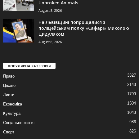
Unbroken Animals
August 8, 2026
На Львівщині попрощалися з
поліцейським полку «Сафарі» Миколою
Цидуляком
August 8, 2026
ПОПУЛЯРНА КАТЕГОРІЯ
3327
Право
2143
Цікаво
1799
Листи
1504
Економіка
1043
Культура
986
Соціальне життя
826
Спорт