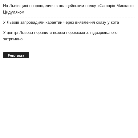
На Львівщині попрощалися з поліцейським полку «Сафарі» Миколою
Цидуляком
У Львові запровадили карантин через виявлення сказу у кота
У центрі Львова поранили ножем перехожого: підозрюваного
затримано
Реклама