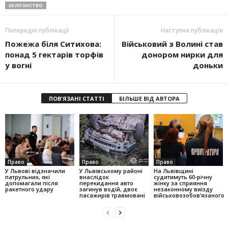
ХУЛІГАНСТВО
Попередні публікації
Наступна публікація
Пожежа біля Ситихова:
Військовий з Волині став
понад 5 гектарів торфів
донором нирки для
у вогні
доньки
ПОВ'ЯЗАНІ СТАТТІ
БІЛЬШЕ ВІД АВТОРА
Право
Право
Право
У Львові відзначили
У Львівському районі
На Львівщині
патрульних, які
внаслідок
судитимуть 60-річну
допомагали після
перекидання авто
жінку за сприяння
ракетного удару
загинув водій, двоє
незаконному виїзду
пасажирів травмовані
військовозобов’язаного