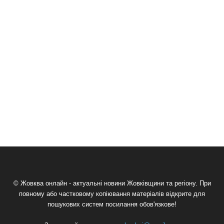
© Жовква онлайн - актуальні новини Жовківщини та регіону. При
повному або частковому копіювання матеріалів відкрите для
пошукових систем посилання обов'язкове!