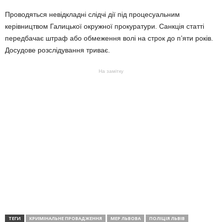
Проводяться невідкладні слідчі дії під процесуальним
керівництвом Галицької окружної прокуратури. Санкція статті
передбачає штраф або обмеження волі на строк до п’яти років.
Досудове розслідування триває.
На замітку
ТЕГИ
КРИМІНАЛЬНЕ ПРОВАДЖЕННЯ
МЕР ЛЬВОВА
ПОЛІЦІЯ ЛЬВІВ