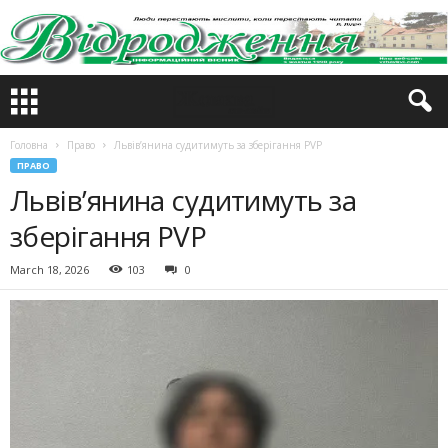
Головна
Право
Львів’янина судитимуть за зберігання PVP
ПРАВО
Львів’янина судитимуть за
зберігання PVP
March 18, 2026
103
0