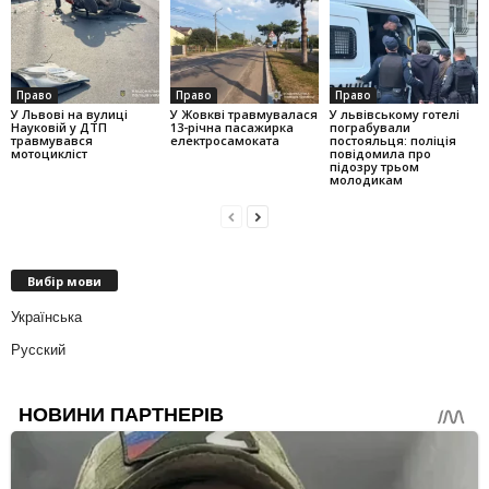
Право
Право
Право
У Львові на вулиці
У Жовкві травмувалася
У львівському готелі
Науковій у ДТП
13-річна пасажирка
пограбували
травмувався
електросамоката
постояльця: поліція
мотоцикліст
повідомила про
підозру трьом
молодикам
Вибір мови
Українська
Русский