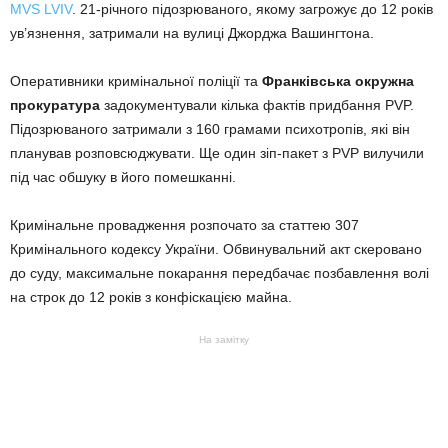
MVS LVIV
. 21-річного підозрюваного, якому загрожує до 12 років
ув’язнення, затримали на вулиці Джорджа Вашингтона.
Оперативники кримінальної поліції та
Франківська окружна
прокуратура
задокументували кілька фактів придбання PVP.
Підозрюваного затримали з 160 грамами психотропів, які він
планував розповсюджувати. Ще один зіп-пакет з PVP вилучили
під час обшуку в його помешканні.
Кримінальне провадження розпочато за статтею 307
Кримінального кодексу України. Обвинувальний акт скеровано
до суду, максимальне покарання передбачає позбавлення волі
на строк до 12 років з конфіскацією майна.
На замітку