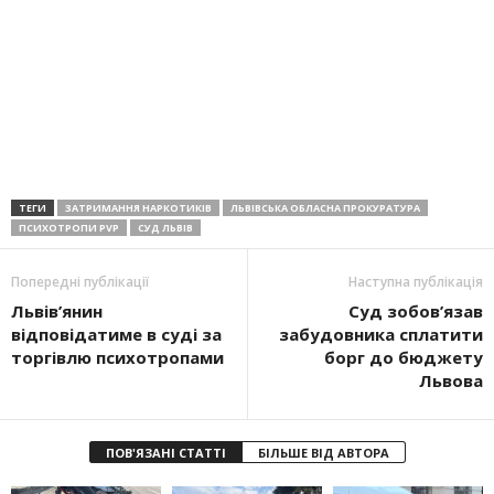
ТЕГИ
ЗАТРИМАННЯ НАРКОТИКІВ
ЛЬВІВСЬКА ОБЛАСНА ПРОКУРАТУРА
ПСИХОТРОПИ PVP
СУД ЛЬВІВ
Попередні публікації
Наступна публікація
Львів’янин
Суд зобов’язав
відповідатиме в суді за
забудовника сплатити
торгівлю психотропами
борг до бюджету
Львова
ПОВ'ЯЗАНІ СТАТТІ
БІЛЬШЕ ВІД АВТОРА