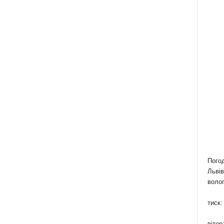
Пого
Львів
волог
тиск:
вітер