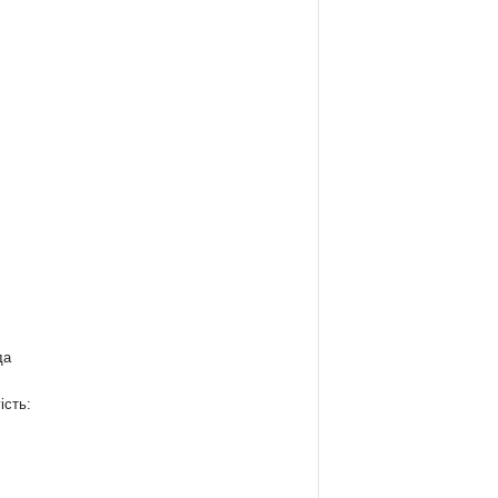
да
ість:
: