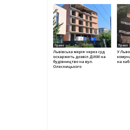
Право
Право
Львівська мерія через суд
У Льво
оскаржить дозвіл ДІАМ на
комун
будівництво на вул.
на хаба
Олесницького