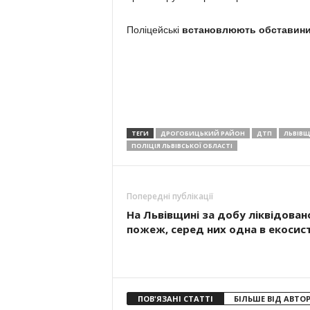
Поліцейські
встановлюють обставини 
ТЕГИ
ДРОГОБИЦЬКИЙ РАЙОН
ДТП
ЛЬВІВ
ПОЛІЦІЯ ЛЬВІВСЬКОЇ ОБЛАСТІ
Попередні публікації
На Львівщині за добу ліквідован
пожеж, серед них одна в екосис
ПОВ'ЯЗАНІ СТАТТІ
БІЛЬШЕ ВІД АВТО