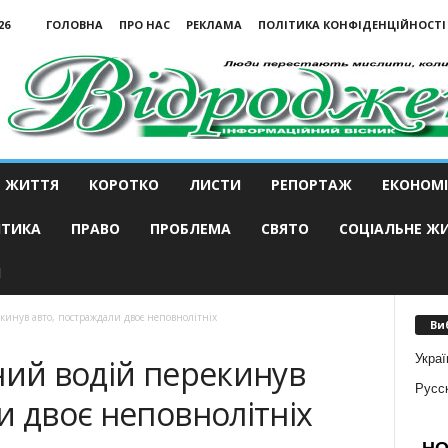
26
ГОЛОВНА
ПРО НАС
РЕКЛАМА
ПОЛІТИКА КОНФІДЕНЦІЙНОСТІ
ЖИТТЯ
КОРОТКО
ЛИСТИ
РЕПОРТАЖ
ЕКОНОМІ
ІТИКА
ПРАВО
ПРОБЛЕМА
СВЯТО
СОЦІАЛЬНЕ Ж
И
кинув авто, постраждали двоє неповнолітніх
Ви
Украї
ний водій перекинув
Русс
и двоє неповнолітніх