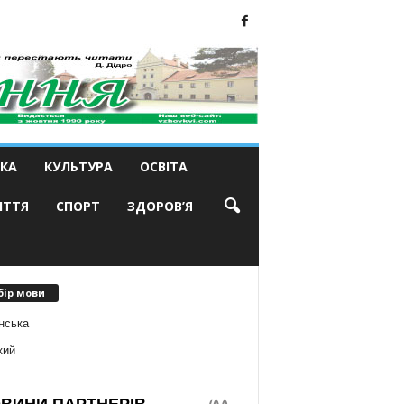
КА
КУЛЬТУРА
ОСВІТА
ИТТЯ
СПОРТ
ЗДОРОВ’Я
бір мови
нська
кий