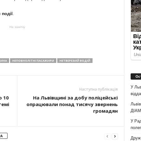
події
.
На замітку
ЩИНА
НЕПОВНОЛІТНІ ПАСАЖИРИ
НЕТВЕРЕЗИЙ ВОДІЙ
Ос
У Льв
Наступна публікація
відда
о 10
На Львівщині за добу поліцейські
темі
опрацювали понад тисячу звернень
Львів
громадян
ДІАМ 
У Рад
полег
РА
Дружи