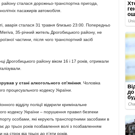
 району сталася дорожньо-транспортна пригода,
нолітніх пасажирів автомобіля.
сті, аварія сталася 31 травня близько 23:00. Попередньо
Meriva, 35-річний житель Дрогобицького району, не
роїзної частини, після чого транспортний засіб
ці Дрогобицького району віком 16 і 17 років, отримали
талізували.
ерував у стані алкогольного сп’яніння
. Чоловіка
ого процесуального кодексу України.
онного відділу поліції відкрили кримінальне
ного кодексу України – порушення правил безпеки
спорту особами, які керують транспортними засобами в
чає до трьох років позбавлення волі з позбавленням
на строк від трьох до п’яти років.