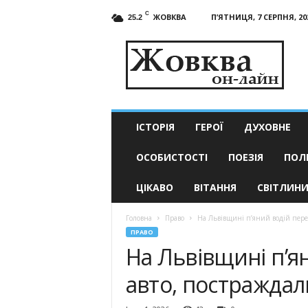
C
ЖОВКВА
П’ЯТНИЦЯ, 7 СЕРПНЯ, 20
25.2
Жовква
он-
лайн
–
актуальні
новини
ІСТОРІЯ
ГЕРОЇ
ДУХОВНЕ
ОСОБИСТОСТІ
ПОЕЗІЯ
ПОЛ
ЦІКАВО
ВІТАННЯ
СВІТЛИН
Головна
Право
На Львівщині п’яний водій пере
ПРАВО
На Львівщині п’я
авто, постраждал