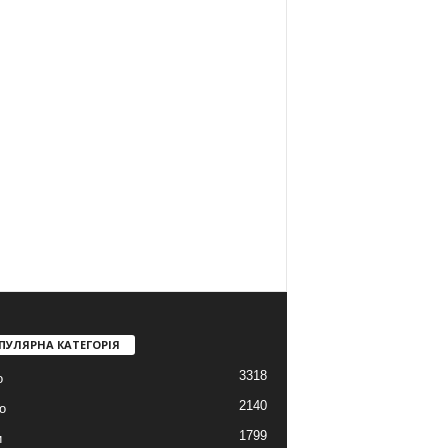
ПУЛЯРНА КАТЕГОРІЯ
3318
о
2140
о
1799
и