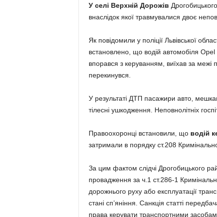
У селі Верхній Дорожів
Дрогобицького
внаслідок якої травмувалися двоє непов
Як повідомили у поліції Львівської обла
встановлено, що водій автомобіля Opel 
впорався з керуванням, виїхав за межі п
перекинувся.
У результаті ДТП пасажири авто, мешкан
тілесні ушкодження. Неповнолітніх госпі
Правоохоронці встановили, що
водій к
затримали в порядку ст.208 Кримінальн
За цим фактом слідчі Дрогобицького рай
провадження за ч.1 ст.286-1 Криміналь
дорожнього руху або експлуатації тран
стані сп’яніння. Санкція статті передба
права керувати транспортними засобами 