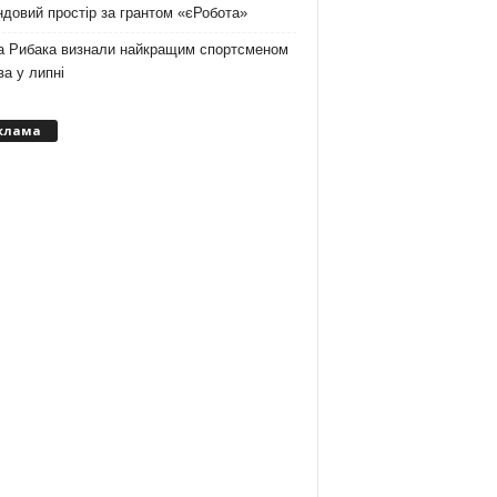
довий простір за грантом «єРобота»
а Рибака визнали найкращим спортсменом
а у липні
клама