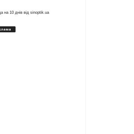
а на 10 днів від
sinoptik.ua
клама