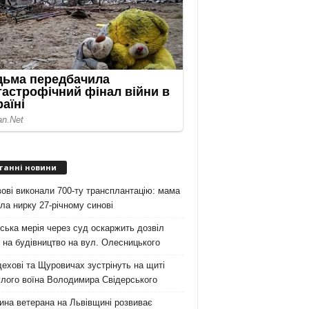
танні новини
ові виконали 700-ту трансплантацію: мама
ла нирку 27-річному синові
ська мерія через суд оскаржить дозвіл
на будівництво на вул. Олесницького
ехові та Щуровичах зустрінуть на щиті
лого воїна Володимира Свідерського
на ветерана на Львівщині розвиває