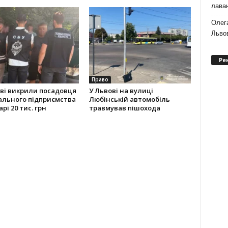
лаван
Олег
Львов
Ре
Право
ві викрили посадовця
У Львові на вулиці
ального підприємства
Любінській автомобіль
рі 20 тис. грн
травмував пішохода