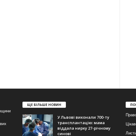
ЩЕ БІЛЬШЕ НОВИН
ПО
івщини
Прав
У Львові виконали 700-ту
трансплантацію: мама
ових
Цікав
віддала нирку 27-річному
синові
Лист