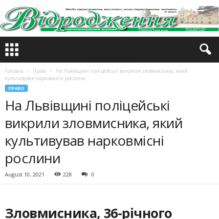
Головна
Право
На Львівщині поліцейські викрили зловмисника, який
культивував нарковмісні рослини
ПРАВО
На Львівщині поліцейські
викрили зловмисника, який
культивував нарковмісні
рослини
August 10, 2021
228
0
Зловмисника, 36-річного