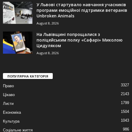
У Львові стартувало навчання учасників
програми емоційної підтримки ветеранів
Unbroken Animals
August 8, 2026
На Львівщині попрощалися з
поліцейським полку «Сафарі» Миколою
Цидуляком
August 8, 2026
ПОПУЛЯРНА КАТЕГОРІЯ
3327
Право
2143
Цікаво
1799
Листи
1504
Економіка
1043
Культура
986
Соціальне життя