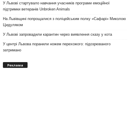
У Львові стартувало навчання учасників програми емоційної
підтримки ветеранів Unbroken Animals
На Львівщині попрощалися з поліцейським полку «Сафарі» Миколою
Цидуляком
У Львові запровадили карантин через виявлення сказу у кота
У центрі Львова поранили ножем перехожого: підозрюваного
затримано
Реклама