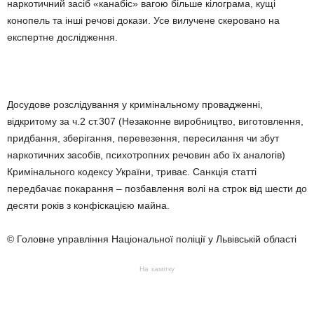
наркотичний засіб «канабіс» вагою більше кілограма, кущі
конопель та інші речові докази. Усе вилучене скеровано на
експертне дослідження.
Досудове розслідування у кримінальному провадженні,
відкритому за ч.2 ст.307 (Незаконне виробництво, виготовлення,
придбання, зберігання, перевезення, пересилання чи збут
наркотичних засобів, психотропних речовин або їх аналогів)
Кримінального кодексу України, триває. Санкція статті
передбачає покарання – позбавлення волі на строк від шести до
десяти років з конфіскацією майна.
© Головне управління Національної поліції у Львівській області
На замітку