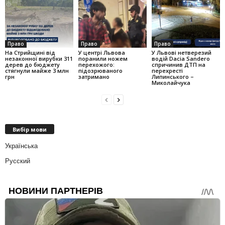
Право
Право
Право
На Стрийщині від
У центрі Львова
У Львові нетверезий
незаконної вирубки 311
поранили ножем
водій Dacia Sandero
дерев до бюджету
перехожого:
спричинив ДТП на
стягнули майже 3 млн
підозрюваного
перехресті
грн
затримано
Липинського –
Миколайчука
Вибір мови
Українська
Русский