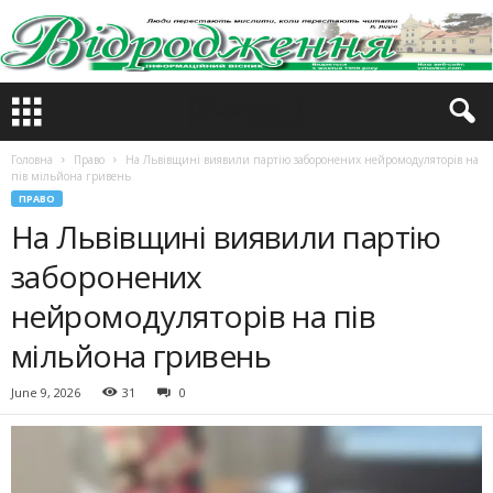
Головна
Право
На Львівщині виявили партію заборонених нейромодуляторів на
пів мільйона гривень
ПРАВО
На Львівщині виявили партію
заборонених
нейромодуляторів на пів
мільйона гривень
June 9, 2026
31
0