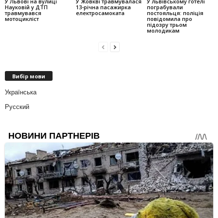
У Львові на вулиці
У Жовкві травмувалася
У львівському готелі
Науковій у ДТП
13-річна пасажирка
пограбували
травмувався
електросамоката
постояльця: поліція
мотоцикліст
повідомила про
підозру трьом
молодикам
Вибір мови
Українська
Русский