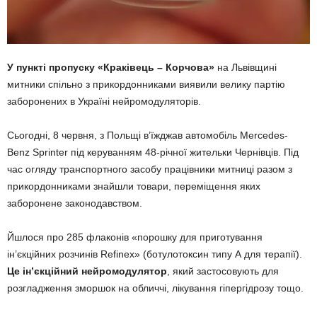
У пункті пропуску «Краківець – Корчова»
на Львівщині
митники спільно з прикордонниками виявили велику партію
заборонених в Україні нейромодуляторів.
Сьогодні, 8 червня, з Польщі в’їжджав автомобіль Mercedes-
Benz Sprinter під керуванням 48-річної жительки Чернівців. Під
час огляду транспортного засобу працівники митниці разом з
прикордонниками знайшли товари, переміщення яких
заборонене законодавством.
Йшлося про 285 флаконів «порошку для приготування
ін’єкційних розчинів Refinex» (ботулотоксин типу А для терапії).
Це ін’єкційний нейромодулятор
, який застосовують для
розгладження зморшок на обличчі, лікування гіпергідрозу тощо.