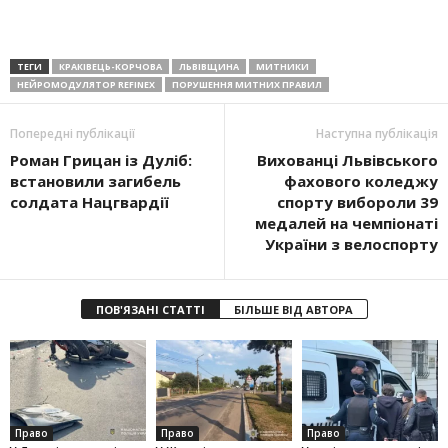
ТЕГИ
КРАКІВЕЦЬ-КОРЧОВА
ЛЬВІВЩИНА
МИТНИКИ
НЕЙРОМОДУЛЯТОР REFINEX
ПОРУШЕННЯ МИТНИХ ПРАВИЛ
Попередні публікації
Наступна публікація
Роман Грицан із Дуліб:
Вихованці Львівського
встановили загибель
фахового коледжу
солдата Нацгвардії
спорту вибороли 39
медалей на чемпіонаті
України з велоспорту
ПОВ'ЯЗАНІ СТАТТІ
БІЛЬШЕ ВІД АВТОРА
Право
Право
Право