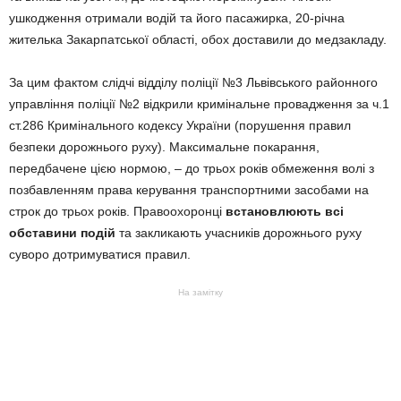
ушкодження отримали водій та його пасажирка, 20-річна
жителька Закарпатської області, обох доставили до медзакладу.
За цим фактом слідчі відділу поліції №3 Львівського районного
управління поліції №2 відкрили кримінальне провадження за ч.1
ст.286 Кримінального кодексу України (порушення правил
безпеки дорожнього руху). Максимальне покарання,
передбачене цією нормою, – до трьох років обмеження волі з
позбавленням права керування транспортними засобами на
строк до трьох років. Правоохоронці
встановлюють всі
обставини подій
та закликають учасників дорожнього руху
суворо дотримуватися правил.
На замітку