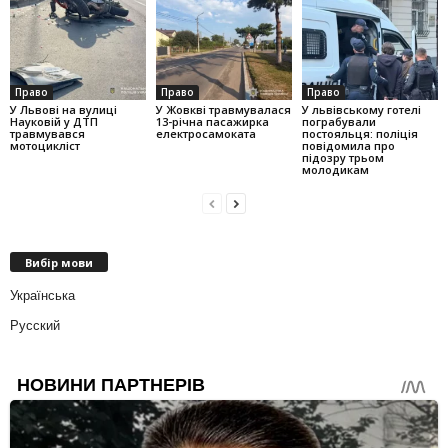
Право
Право
Право
У Львові на вулиці
У Жовкві травмувалася
У львівському готелі
Науковій у ДТП
13-річна пасажирка
пограбували
травмувався
електросамоката
постояльця: поліція
мотоцикліст
повідомила про
підозру трьом
молодикам
Вибір мови
Українська
Русский