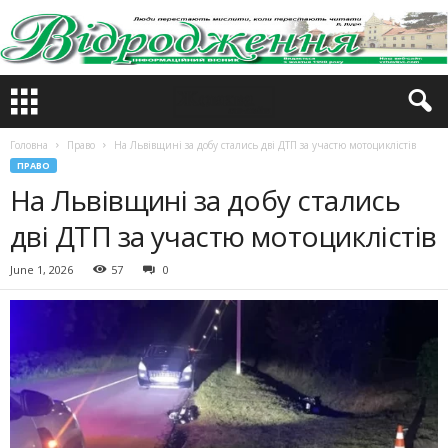
Головна
Право
На Львівщині за добу стались дві ДТП за участю мотоциклістів
ПРАВО
На Львівщині за добу стались
дві ДТП за участю мотоциклістів
June 1, 2026
57
0