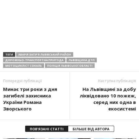
ТЕГИ
АВАРІЯ ЗАГІР’Я ЛЬВІВСЬКИЙ РАЙОН
ДОРОЖНЬО-ТРАНСПОРТНА ПРИГОДА
ЛЬВІВЩИНА ДТП
МОТОЦИКЛІСТ СОКАЛЬ
ПОЛІЦІЯ ЛЬВІВСЬКОЇ ОБЛАСТІ
Попередні публікації
Наступна публікація
Минає три роки з дня
На Львівщині за добу
загибелі захисника
ліквідовано 10 пожеж,
України Романа
серед них одна в
Зворського
екосистемі
ПОВ'ЯЗАНІ СТАТТІ
БІЛЬШЕ ВІД АВТОРА