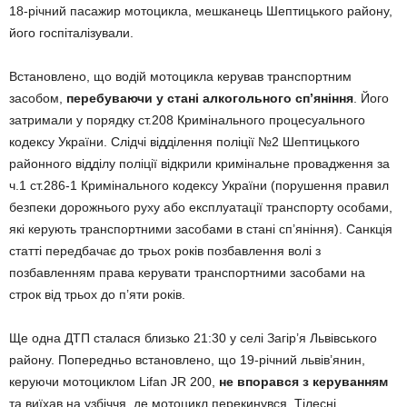
18-річний пасажир мотоцикла, мешканець Шептицького району,
його госпіталізували.
Встановлено, що водій мотоцикла керував транспортним
засобом,
перебуваючи у стані алкогольного сп’яніння
. Його
затримали у порядку ст.208 Кримінального процесуального
кодексу України. Слідчі відділення поліції №2 Шептицького
районного відділу поліції відкрили кримінальне провадження за
ч.1 ст.286-1 Кримінального кодексу України (порушення правил
безпеки дорожнього руху або експлуатації транспорту особами,
які керують транспортними засобами в стані сп’яніння). Санкція
статті передбачає до трьох років позбавлення волі з
позбавленням права керувати транспортними засобами на
строк від трьох до п’яти років.
Ще одна ДТП сталася близько 21:30 у селі Загір’я Львівського
району. Попередньо встановлено, що 19-річний львів’янин,
керуючи мотоциклом Lifan JR 200,
не впорався з керуванням
та виїхав на узбіччя, де мотоцикл перекинувся. Тілесні