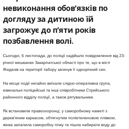
невиконання обов’язків по
догляду за дитиною їй
загрожує до п’яти років
позбавлення волі.
Сьогодні, 6 листопада, до поліції надійшло повідомлення від 23-
річної мешканки Закарпатської області про те, що в місті
Жидачів на території табору загинув її однорічний син.
На місце події негайно виїхали слідчо-оперативна група,
ювенальні поліцейські та інші співробітники Стрийського
районного відділу поліції, а також рятувальники.
Як встановили правоохоронці, у саморобному наметі з
дерев’яним каркасом, обтягнутим поліетиленовою плівкою,
жінка запалила саморобну пічку та пішла набирати воду до