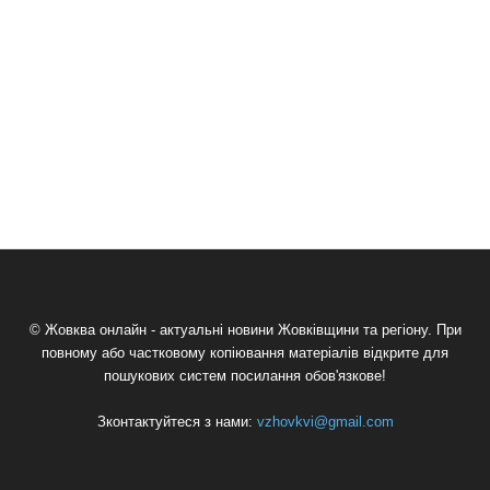
© Жовква онлайн - актуальні новини Жовківщини та регіону. При
повному або частковому копіювання матеріалів відкрите для
пошукових систем посилання обов'язкове!
Зконтактуйтеся з нами:
vzhovkvi@gmail.com