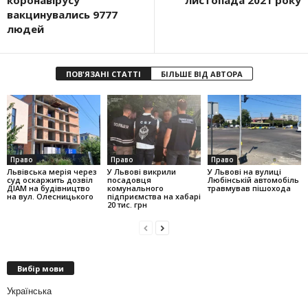
коронавірусу
листопада 2021 року
вакцинувались 9777
людей
ПОВ'ЯЗАНІ СТАТТІ
БІЛЬШЕ ВІД АВТОРА
Право
Право
Право
Львівська мерія через
У Львові викрили
У Львові на вулиці
суд оскаржить дозвіл
посадовця
Любінській автомобіль
ДІАМ на будівництво
комунального
травмував пішохода
на вул. Олесницького
підприємства на хабарі
20 тис. грн
Вибір мови
Українська