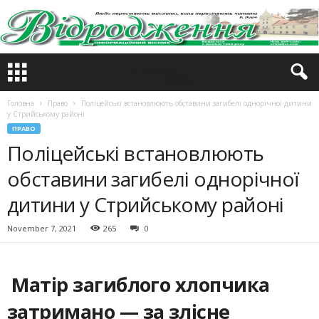
Головна
Право
Поліцейські встановлюють обставини загибелі однорічної дитини
у Стрийському районі
ПРАВО
Поліцейські встановлюють
обставини загибелі однорічної
дитини у Стрийському районі
November 7, 2021
265
0
Матір загиблого хлопчика
затримано — за злісне