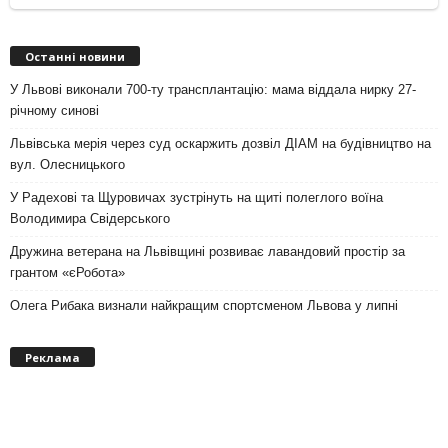
Останні новини
У Львові виконали 700-ту трансплантацію: мама віддала нирку 27-
річному синові
Львівська мерія через суд оскаржить дозвіл ДІАМ на будівництво на
вул. Олесницького
У Радехові та Щуровичах зустрінуть на щиті полеглого воїна
Володимира Свідерського
Дружина ветерана на Львівщині розвиває лавандовий простір за
грантом «єРобота»
Олега Рибака визнали найкращим спортсменом Львова у липні
Реклама