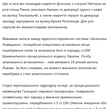
Цієї ж ночі він пошкодив накриття фонтану з статуєю Нептуна на
розі площі Ринок, рекламні банери та декорації одного з кафе
на вулиці Театральній, а також накриття тераси та декорації
закладу харчування на вулиці Братів Рогатинців. Для усіх
підпалів він використовував запальничку.
Вивчивши записи камер відеоспостереження системи «Безпечна
Львівщина», поліцейські оперативно встановили місце
перебування палія та затримали його в порядку ст.208
Кримінального процесуального кодексу України. Особу
затриманого встановлено – ним виявився 19-річний житель
Львова. За його словами, на момент вчинення злочинів він
перебував у стані алкогольного сп’яніння.
Слідчі територіального підрозділу поліції, за процесуального
керівництва Галицької окружної прокуратури, повідомили
зловмиснику про підозру у вчиненні кримінальних
правопорушень, передбачених ч.2 ст.194 (Умисне знищення або
пошкодження майна) Кримінального кодексу України та ч.2 ст.15