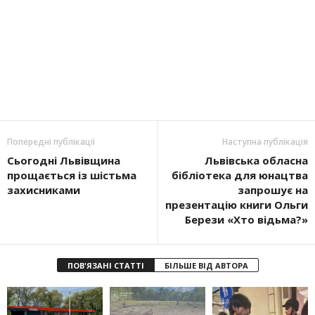
Попередні публікації
Наступна публікація
Сьогодні Львівщина
Львівська обласна
прощається із шістьма
бібліотека для юнацтва
захисниками
запрошує на
презентацію книги Ольги
Берези «Хто відьма?»
ПОВ'ЯЗАНІ СТАТТІ
БІЛЬШЕ ВІД АВТОРА