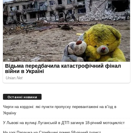
Останні новини
Черги на кордоні: які пункти пропуску перевантажені на вʼїзд в
Україну
У Львові на вулиці Луганській в ДТП загинув 18-річний мотоцикліст
На горі Парашка на Стрийщині помер 58-річний турист