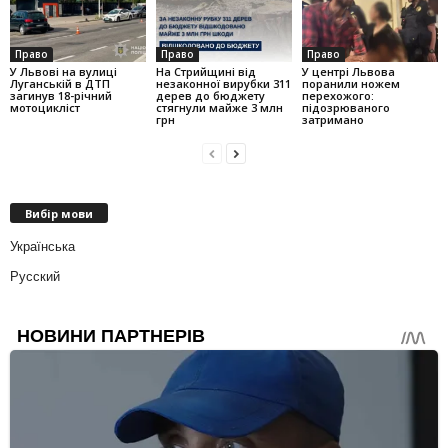
Право
Право
Право
У Львові на вулиці
На Стрийщині від
У центрі Львова
Луганській в ДТП
незаконної вирубки 311
поранили ножем
загинув 18-річний
дерев до бюджету
перехожого:
мотоцикліст
стягнули майже 3 млн
підозрюваного
грн
затримано
Вибір мови
Українська
Русский