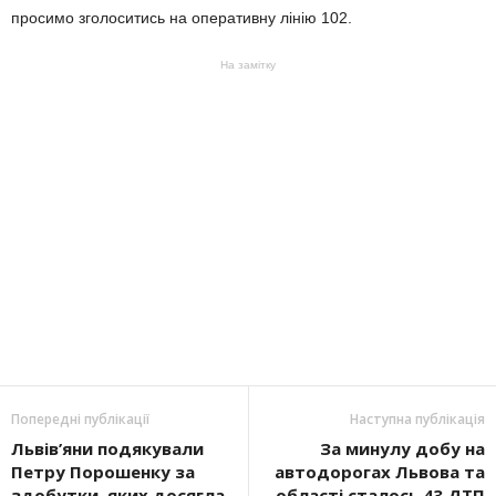
просимо зголоситись на оперативну лінію 102.
На замітку
Попередні публікації
Наступна публікація
Львів’яни подякували
За минулу добу на
Петру Порошенку за
автодорогах Львова та
здобутки, яких досягла
області сталось 43 ДТП