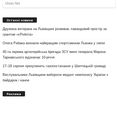
Останні новини
Дружина ветерана на Львівщині розвиває лавандовий простір за
грантом «єРобота»
Олега Рибака визнали найкращим спортсменом Львова у липні
45-та окрема артилерійська бригада ЗСУ імені генерала Мирона
Тарнавського відзначає 10-річчя
17–18 серпня призупинять газопостачання у Шептицькій громаді
Веслувальники Львівщини вибороли медалі чемпіонату України з
байдарок і каное
Реклама