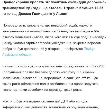
Правоохоронці просять зголоситись очевидців дорожньо-
транспортної пригоди, що сталась 1 травня близько 16.35
на площі Данила Галицького у Львові.
Попередньо встановлено, що невідомий водій, керуючи
невстановленим автомобілем, скоїв наїзд на пішохода – 66-
річного мешканця Львова, після чого втік з місця події. Внаслідок
наїзду чоловік отримав тілесні ушкодження, зокрема перелом
ребра та був доставлений у лікарню – повідомляє
Поліція
Львівської області
..
За цим фактом відкрито кримінальне провадження за ч.1 ст.286
(порушення правил безпеки дорожнього руху) КК України.
Максимальне покарання, передбачене санкцією статті – до
трьох років обмеження волі з позбавленням права керувати
транспортними засобами на строк до трьох років.
Усіх, хто був очевидцем скоєння цієї ДТП або володіє
інформацією, що допоможе встановити особу водія-втікача,