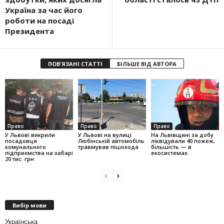
Україна за час його
роботи на посаді
Президента
ПОВ'ЯЗАНІ СТАТТІ
БІЛЬШЕ ВІД АВТОРА
Право
Право
Право
У Львові викрили
У Львові на вулиці
На Львівщині за добу
посадовця
Любінській автомобіль
ліквідували 40 пожеж,
комунального
травмував пішохода
більшість — в
підприємства на хабарі
екосистемах
20 тис. грн
Вибір мови
Українська