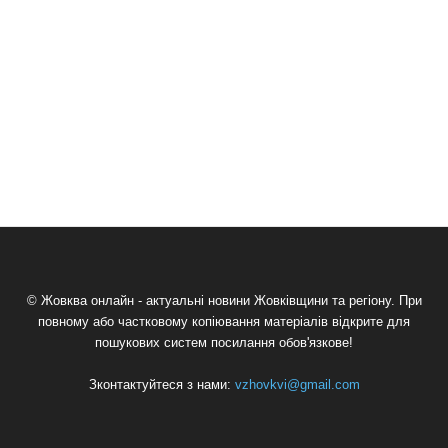
© Жовква онлайн - актуальні новини Жовківщини та регіону. При
повному або частковому копіювання матеріалів відкрите для
пошукових систем посилання обов'язкове!
Зконтактуйтеся з нами:
vzhovkvi@gmail.com