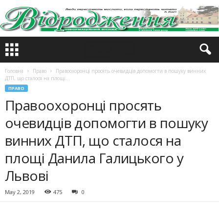
Головна
Право
Правоохоронці просять очевидців допомогти в пошуку винних
ДТП, що сталося на площі...
ПРАВО
Правоохоронці просять
очевидців допомогти в пошуку
винних ДТП, що сталося на
площі Данила Галицького у
Львові
May 2, 2019
475
0