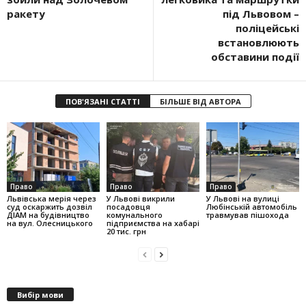
ракету
під Львовом –
поліцейські
встановлюють
обставини події
ПОВ'ЯЗАНІ СТАТТІ
БІЛЬШЕ ВІД АВТОРА
Право
Право
Право
Львівська мерія через
У Львові викрили
У Львові на вулиці
суд оскаржить дозвіл
посадовця
Любінській автомобіль
ДІАМ на будівництво
комунального
травмував пішохода
на вул. Олесницького
підприємства на хабарі
20 тис. грн
Вибір мови