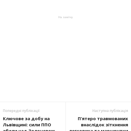
На замітку
Попередні публікації
Наступна публікація
Ключове за добу на
П’ятеро травмованих
Львівщині: сили ППО
внаслідок зіткнення
збили над Золочевом
легковика та маршрутки