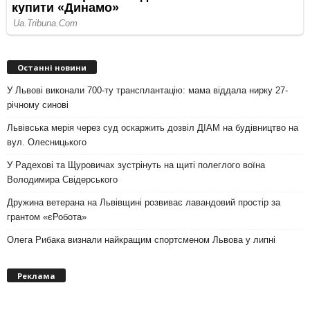
Останні новини
У Львові виконали 700-ту трансплантацію: мама віддала нирку 27-
річному синові
Львівська мерія через суд оскаржить дозвіл ДІАМ на будівництво на
вул. Олесницького
У Радехові та Щуровичах зустрінуть на щиті полеглого воїна
Володимира Свідерського
Дружина ветерана на Львівщині розвиває лавандовий простір за
грантом «єРобота»
Олега Рибака визнали найкращим спортсменом Львова у липні
Реклама