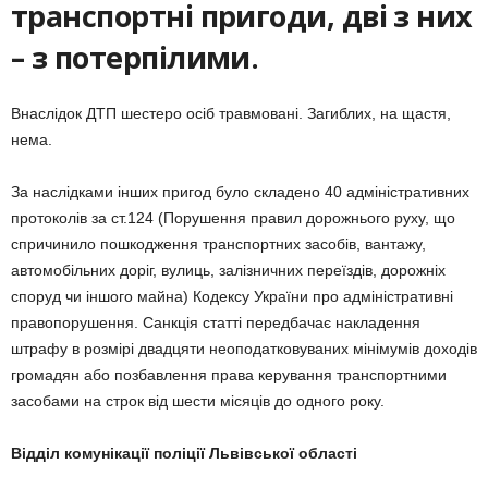
транспортні пригоди, дві з них
– з потерпілими.
Внаслідок ДТП шестеро осіб травмовані. Загиблих, на щастя,
нема.
За наслідками інших пригод було складено 40 адміністративних
протоколів за ст.124 (Порушення правил дорожнього руху, що
спричинило пошкодження транспортних засобів, вантажу,
автомобільних доріг, вулиць, залізничних переїздів, дорожніх
споруд чи іншого майна) Кодексу України про адміністративні
правопорушення. Санкція статті передбачає накладення
штрафу в розмірі двадцяти неоподатковуваних мінімумів доходів
громадян або позбавлення права керування транспортними
засобами на строк від шести місяців до одного року.
Відділ комунікації поліції Львівської області