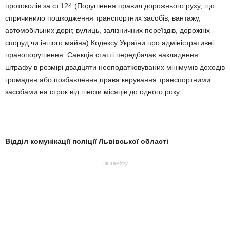
протоколів за ст.124 (Порушення правил дорожнього руху, що
спричинило пошкодження транспортних засобів, вантажу,
автомобільних доріг, вулиць, залізничних переїздів, дорожніх
споруд чи іншого майна) Кодексу України про адміністративні
правопорушення. Санкція статті передбачає накладення
штрафу в розмірі двадцяти неоподатковуваних мінімумів доходів
громадян або позбавлення права керування транспортними
засобами на строк від шести місяців до одного року.
Відділ комунікації поліції Львівської області
На замітку