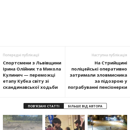
Попередні публікації
Наступна публікація
Спортсмени з Львівщини
На Стрийщині
Ірина Олійник та Микола
поліцейські оперативно
Кулинич — переможці
затримали зловмисника
етапу Кубка світу зі
за підозрою у
скандинавської ходьби
пограбуванні пенсіонерки
ПОВ'ЯЗАНІ СТАТТІ
БІЛЬШЕ ВІД АВТОРА