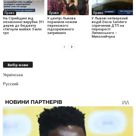
Право
Право
Право
На Стрийщині від
У центрі Львова
У Львові нетверезий
незаконної вирубки 311
поранили ножем
водій Dacia Sandero
дерев до бюджету
перехожого:
спричинив ДТП на
стягнули майже 3 млн
підозрюваного
перехресті
грн
затримано
Липинського –
Миколайчука
Вибір мови
Українська
Русский