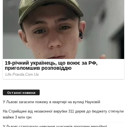
Останні новини
У Львові загасили пожежу в квартирі на вулиці Науковій
На Стрийщині від незаконної вирубки 311 дерев до бюджету стягнули
майже 3 млн грн
У Львові стартувало навчання учасників програми емоційної